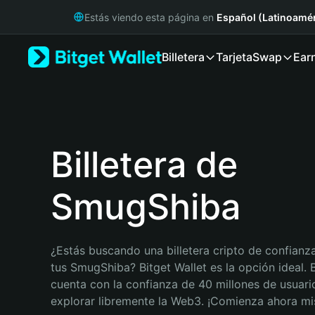
English
Estás viendo esta página en
Español (Latinoamér
日本語
Tiếng Việt
Billetera
Tarjeta
Swap
Ear
Русский
Español (Latinoamérica)
Türkçe
Italiano
Français
Deutsch
Billetera de
简体中文
繁體中文
SmugShiba
Português (Portugal)
Bahasa Indonesia
ภาษาไทย
हिन्दी
¿Estás buscando una billetera cripto de confianza
বাংলা
tus SmugShiba? Bitget Wallet es la opción ideal. B
Español
cuenta con la confianza de 40 millones de usuario
Português (Brasil)
explorar libremente la Web3. ¡Comienza ahora m
Español (Argentina)