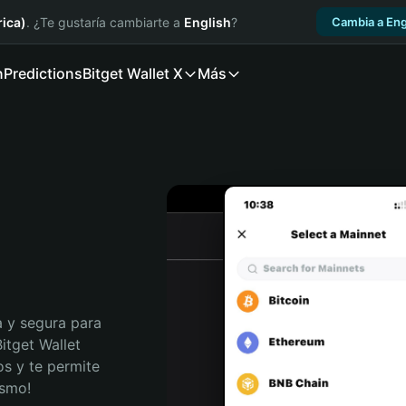
ica)
. ¿Te gustaría cambiarte a
English
?
Cambia a Eng
n
Predictions
Bitget Wallet X
Más
 y segura para 
itget Wallet 
s y te permite 
ismo!