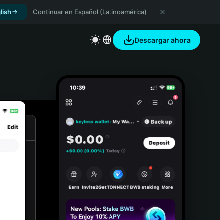
lish
Continuar en Español (Latinoamérica)
Descargar ahora