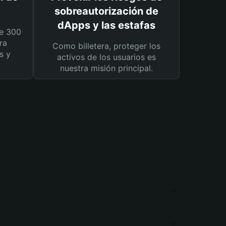
sobreautorización de
dApps y las estafas
e 300
ra
Como billetera, proteger los
s y
activos de los usuarios es
nuestra misión principal.