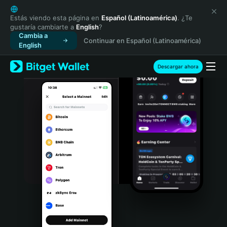
English
日本語
Estás viendo esta página en
Español (Latinoamérica)
. ¿Te
gustaría cambiarte a
English
?
Tiếng Việt
Cambia a
Continuar en Español (Latinoamérica)
Русский
English
Español (Latinoamérica)
Türkçe
Descargar ahora
Italiano
Français
Deutsch
简体中文
繁體中文
Português (Portugal)
Bahasa Indonesia
ภาษาไทย
हिन्दी
বাংলা
Español
Português (Brasil)
Español (Argentina)