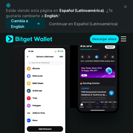
English
日本語
Estás viendo esta página en
Español (Latinoamérica)
. ¿Te
gustaría cambiarte a
English
?
Tiếng Việt
Cambia a
Continuar en Español (Latinoamérica)
Русский
English
Español (Latinoamérica)
Türkçe
Descargar ahora
Italiano
Français
Deutsch
简体中文
繁體中文
Português (Portugal)
Bahasa Indonesia
ภาษาไทย
हिन्दी
বাংলা
Español
Português (Brasil)
Español (Argentina)