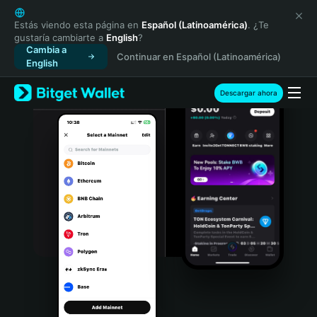
English
日本語
Estás viendo esta página en
Español (Latinoamérica)
. ¿Te
gustaría cambiarte a
English
?
Tiếng Việt
Cambia a
Continuar en Español (Latinoamérica)
Русский
English
Español (Latinoamérica)
Türkçe
Descargar ahora
Italiano
Français
Deutsch
简体中文
繁體中文
Português (Portugal)
Bahasa Indonesia
ภาษาไทย
हिन्दी
বাংলা
Español
Português (Brasil)
Español (Argentina)