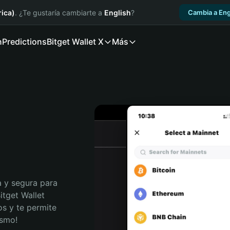
ica)
. ¿Te gustaría cambiarte a
English
?
Cambia a Eng
n
Predictions
Bitget Wallet X
Más
 y segura para 
tget Wallet 
s y te permite 
ismo!