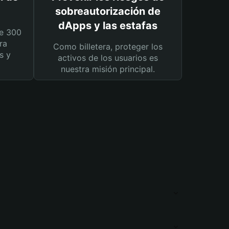
sobreautorización de
dApps y las estafas
e 300
ra
Como billetera, proteger los
s y
activos de los usuarios es
nuestra misión principal.