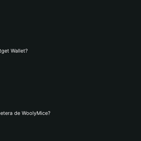
tget Wallet?
lletera de WoolyMice?