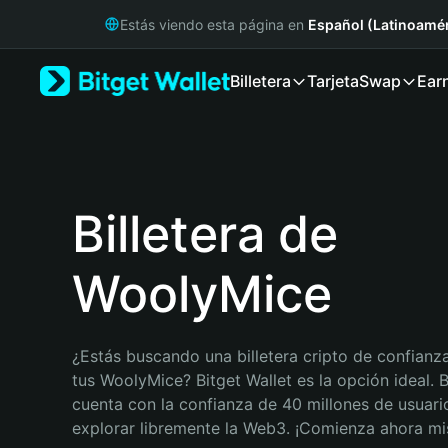
English
Estás viendo esta página en
Español (Latinoamér
日本語
Tiếng Việt
Billetera
Tarjeta
Swap
Ear
Русский
Español (Latinoamérica)
Türkçe
Italiano
Français
Deutsch
Billetera de
简体中文
繁體中文
WoolyMice
Português (Portugal)
Bahasa Indonesia
ภาษาไทย
हिन्दी
¿Estás buscando una billetera cripto de confianza
বাংলা
tus WoolyMice? Bitget Wallet es la opción ideal. Bi
Español
cuenta con la confianza de 40 millones de usuario
Português (Brasil)
explorar libremente la Web3. ¡Comienza ahora m
Español (Argentina)