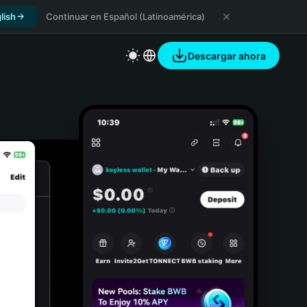
lish
Continuar en Español (Latinoamérica)
Descargar ahora