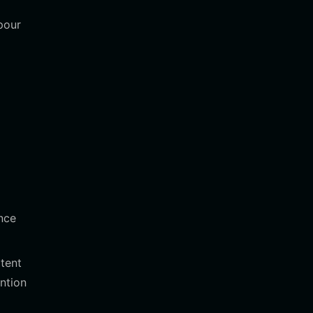
pour
nce
tent
ention