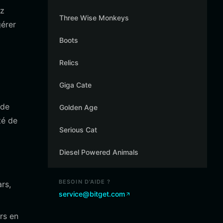
ez
Three Wise Monkeys
érer
Boots
Relics
Giga Cate
 de
Golden Age
té de
Serious Cat
Diesel Powered Animals
BESOIN D'AIDE ?
rs,
service@bitget.com
rs en