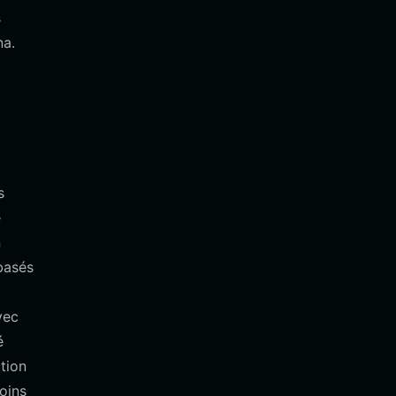
s
na.
s
e
n
basés
vec
é
ction
oins