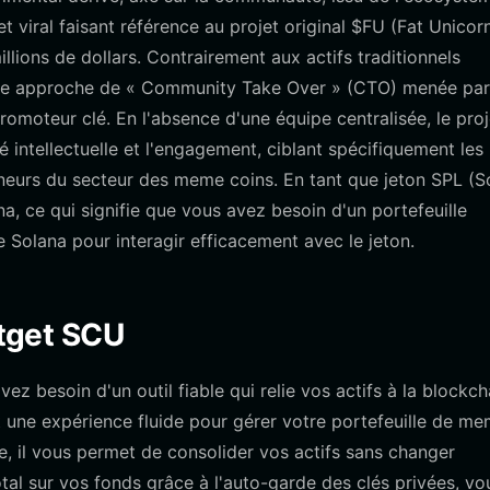
viral faisant référence au projet original $FU (Fat Unicorn
illions de dollars. Contrairement aux actifs traditionnels
 une approche de « Community Take Over » (CTO) menée par
moteur clé. En l'absence d'une équipe centralisée, le proj
é intellectuelle et l'engagement, ciblant spécifiquement les
onneurs du secteur des meme coins. En tant que jeton SPL (S
a, ce qui signifie que vous avez besoin d'un portefeuille
 Solana pour interagir efficacement avec le jeton.
itget SCU
z besoin d'un outil fiable qui relie vos actifs à la blockch
nt une expérience fluide pour gérer votre portefeuille de m
e, il vous permet de consolider vos actifs sans changer
total sur vos fonds grâce à l'auto-garde des clés privées, vo