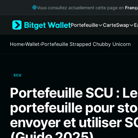
English
Vous consultez actuellement cette page en
Franç
日本語
Tiếng Việt
Portefeuille
Carte
Swap
E
Русский
Español (Latinoamérica)
Türkçe
Home
›
Wallet
›
Portefeuille Strapped Chubby Unicorn
Italiano
Français
Deutsch
简体中文
SCU
繁體中文
Português (Portugal)
Portefeuille SCU : Le
Bahasa Indonesia
ภาษาไทย
portefeuille pour sto
हिन्दी
বাংলা
envoyer et utiliser 
Español
Português (Brasil)
(Guide 2025)
Español (Argentina)