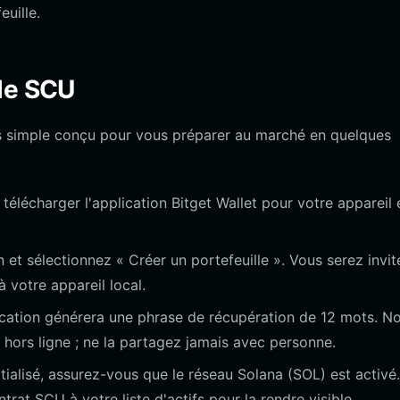
uille.
lle SCU
us simple conçu pour vous préparer au marché en quelques
r télécharger l'application Bitget Wallet pour votre appareil 
 et sélectionnez « Créer un portefeuille ». Vous serez invit
 votre appareil local.
cation générera une phrase de récupération de 12 mots. N
t hors ligne ; ne la partagez jamais avec personne.
itialisé, assurez-vous que le réseau Solana (SOL) est activé.
at SCU à votre liste d'actifs pour la rendre visible.