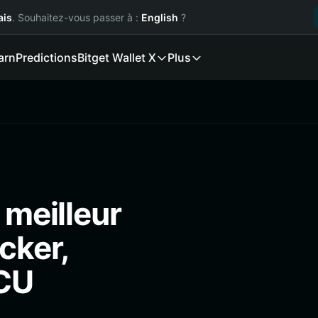
ais
. Souhaitez-vous passer à :
English
?
arn
Predictions
Bitget Wallet X
Plus
 meilleur
cker,
SCU