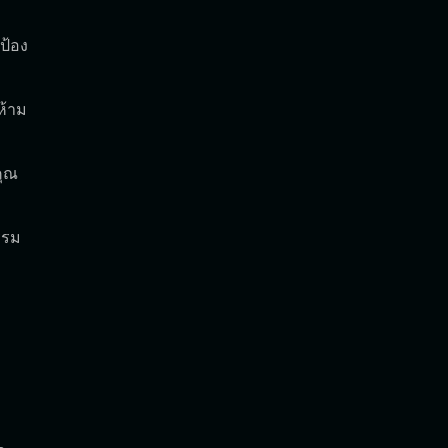
ป้อง
ห้าม
คุณ
รรม