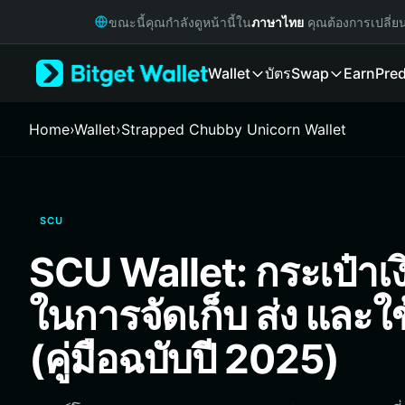
English
ขณะนี้คุณกำลังดูหน้านี้ใน
ภาษาไทย
คุณต้องการเปลี่ย
日本語
Tiếng Việt
Wallet
บัตร
Swap
Earn
Pred
Русский
Español (Latinoamérica)
Türkçe
Home
›
Wallet
›
Strapped Chubby Unicorn Wallet
Italiano
Français
Deutsch
简体中文
SCU
繁體中文
Português (Portugal)
SCU Wallet: กระเป๋าเงินท
Bahasa Indonesia
ภาษาไทย
ในการจัดเก็บ ส่ง และ
हिन्दी
বাংলা
(คู่มือฉบับปี 2025)
Español
Português (Brasil)
Español (Argentina)