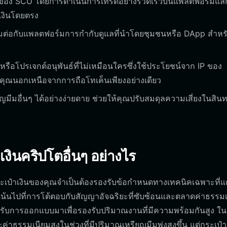
งของ SCU โดยการดำเนินการเทรดอย่างรวดเร็วบนแพลตฟอร์มแล
เงินโดยตรง
ื่อมต่อกับแพลตฟอร์มการกำกับดูแลที่นำโดยชุมชนหรือ DApp สำห
หรือโปรเจกต์อนุพันธ์ที่ไม่เหมือนใครซึ่งใช้ประโยชน์จาก IP ของ
คุณนอกเหนือจากการถือโทเค็นเพียงอย่างเดียว
มีมอื่นๆ ได้อย่างง่ายดาย ช่วยให้คุณปรับสมดุลความเสี่ยงในสินท
งินคริปโตอื่นๆ อย่างไร
ระเป๋าเงินของคุณจำเป็นต้องรองรับข้อกำหนดทางเทคนิคเฉพาะที่
มุ่งเน้นไปที่การโต้ตอบกับสัญญาอัจฉริยะที่ซับซ้อนและตลาดค่าธรรม
ได้รับการออกแบบมาเพื่อรองรับปริมาณงานที่มีความพร้อมกันสูง 
าธรรมเนียมสูงในช่วงที่มีปริมาณเหรียญมีมพุ่งสูงขึ้น แต่กระเป๋าเง