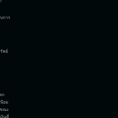
ก
รับการ
รัพย์
แตก
เนียม
ในขณะ
ินที่