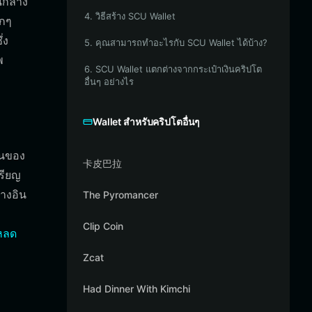
วนกลาง
4. วิธีสร้าง SCU Wallet
รกๆ
่ง
5. คุณสามารถทำอะไรกับ SCU Wallet ได้บ้าง?
พ
6. SCU Wallet แตกต่างจากกระเป๋าเงินคริปโต
อื่นๆ อย่างไร
Wallet สำหรับคริปโตอื่นๆ
ชนของ
卡皮巴拉
รียญ
างอิน
The Pyromancer
Clip Coin
หลด
Zcat
Had Dinner With Kimchi