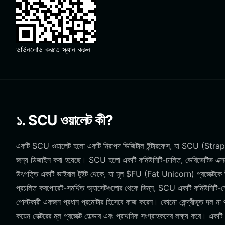
ডাউনলোড করতে স্ক্যান করুন
১. SCU ওয়ালেট কী?
একটি SCU ওয়ালেট হলো একটি নিরাপদ ডিজিটাল ইন্টারফেস, যা SCU (Strappe
জন্য ডিজাইন করা হয়েছে। SCU হলো একটি কমিউনিটি-চালিত, ডেরিভেটিভ এক্সপ
উৎপত্তি একটি ভাইরাল টুইট থেকে, যা মূল $FU (Fat Unicorn) প্রজেক্টকে উল
প্রচলিত করপোরেট-সমর্থিত অ্যাসেটগুলোর থেকে ভিন্ন, SCU একটি কমিউনিটি-নেত
পোস্টকারী একজন প্রধান প্রমোটার হিসেবে কাজ করেন। কোনো কেন্দ্রীভূত দল না থ
কয়েন সেক্টরের মূল প্রজেক্ট হোল্ডার এবং প্রাথমিক সংগ্রাহকদের লক্ষ্য 