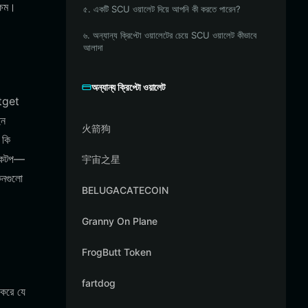
ক্ষম।
৫. একটি SCU ওয়ালেট দিয়ে আপনি কী করতে পারেন?
৬. অন্যান্য ক্রিপ্টো ওয়ালেটের চেয়ে SCU ওয়ালেট কীভাবে
আলাদা
অন্যান্য ক্রিপ্টো ওয়ালেট
itget
ইন
火箭狗
 কি
স্কটপ—
宇宙之星
নগুলো
BELUGACATECOIN
Granny On Plane
FrogButt Token
fartdog
 করে যে