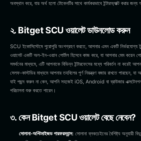
অবস্থান করে, যার অর্থ হলো টোকেনটির সাথে কার্যকরভাবে ইন্টারঅ্যাক্ট করার জন
২. Bitget SCU ওয়ালেট ডাউনলোড করুন
SCU ইকোসিস্টেমে পুরোপুরি অংশগ্রহণ করতে, আপনার এমন একটি নির্ভরযোগ্য ট
ওয়ালেট একটি অল-ইন-ওয়ান পোর্টাল হিসেবে কাজ করে, যা আপনার মেম কয়েন পোর্টফ
সমর্থনের মাধ্যমে, এটি আপনাকে বিভিন্ন ইন্টারফেসের মধ্যে পরিবর্তন না করেই 
সেলফ-কাস্টডির মাধ্যমে আপনার তহবিলের পূর্ণ নিয়ন্ত্রণ বজায় রাখতে পারছেন
যাই পছন্দ করুন না কেন, আপনি সহজেই iOS, Android বা ব্রাউজার এক্সটেনশ
পরিচালনা শুরু করতে পারেন।
৩. কেন Bitget SCU ওয়ালেট বেছে নেবেন?
সোলানা-অপ্টিমাইজড পারফরম্যান্স:
সোলানা ব্লকচেইনের বৈশিষ্ট্য অনুযায়ী বিদ