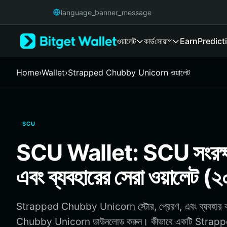
English
language_banner_message
日本語
Tiếng Việt
ওয়ালেট
কার্ড
সোয়াপ
Earn
Predict
Русский
Español (Latinoamérica)
Türkçe
Home
›
Wallet
›
Strapped Chubby Unicorn ওয়ালেট
Italiano
Français
Deutsch
简体中文
SCU
繁體中文
Português (Portugal)
SCU Wallet: SCU সংরক্ষণ
Bahasa Indonesia
ภาษาไทย
এবং ব্যবহারের সেরা ওয়ালেট (
हिन्दी
বাংলা
Español
Strapped Chubby Unicorn স্টোর, প্রেরণ, এবং ব্যবহার 
Português (Brasil)
Chubby Unicorn ডাউনলোড করুন। কীভাবে একটি Stra
Español (Argentina)