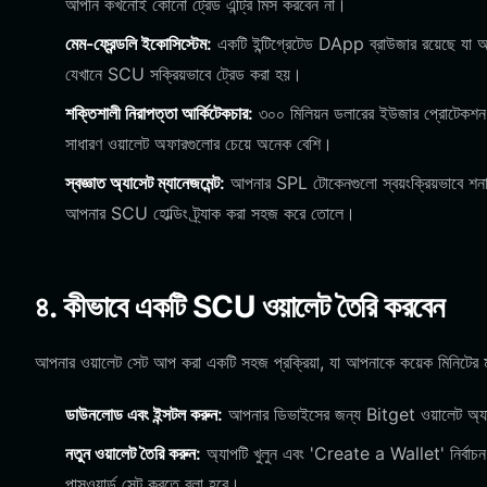
আপনি কখনোই কোনো ট্রেড এন্ট্রি মিস করবেন না।
মেম-ফ্রেন্ডলি ইকোসিস্টেম:
একটি ইন্টিগ্রেটেড DApp ব্রাউজার রয়েছে যা আপনা
যেখানে SCU সক্রিয়ভাবে ট্রেড করা হয়।
শক্তিশালী নিরাপত্তা আর্কিটেকচার:
৩০০ মিলিয়ন ডলারের ইউজার প্রোটেকশন ফা
সাধারণ ওয়ালেট অফারগুলোর চেয়ে অনেক বেশি।
স্বজ্ঞাত অ্যাসেট ম্যানেজমেন্ট:
আপনার SPL টোকেনগুলো স্বয়ংক্রিয়ভাবে শনাক্
আপনার SCU হোল্ডিং ট্র্যাক করা সহজ করে তোলে।
৪. কীভাবে একটি SCU ওয়ালেট তৈরি করবেন
আপনার ওয়ালেট সেট আপ করা একটি সহজ প্রক্রিয়া, যা আপনাকে কয়েক মিনিটের মধ্
ডাউনলোড এবং ইন্সটল করুন:
আপনার ডিভাইসের জন্য Bitget ওয়ালেট অ্যা
নতুন ওয়ালেট তৈরি করুন:
অ্যাপটি খুলুন এবং 'Create a Wallet' নির্বাচন 
পাসওয়ার্ড সেট করতে বলা হবে।