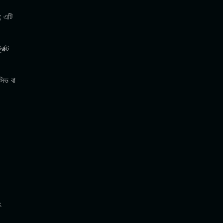
; এটি
াক্ট
সিভ বা
ৎ