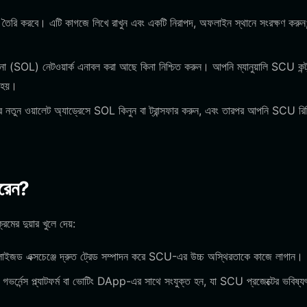
জ তৈরি করবে। এটি কাগজে লিখে রাখুন এবং একটি নিরাপদ, অফলাইন স্থানে সংরক্ষণ করুন
(SOL) নেটওয়ার্ক এনাবল করা আছে কিনা নিশ্চিত করুন। আপনি ম্যানুয়ালি SCU কন্ট্র
ন হয়।
 নতুন ওয়ালেট অ্যাড্রেসে SOL কিনুন বা ট্রান্সফার করুন, এবং তারপর আপনি SCU রি
রেন?
রমের দুয়ার খুলে দেয়:
ট্রালাইজড এক্সচেঞ্জে দ্রুত ট্রেড সম্পাদন করে SCU-এর উচ্চ অস্থিরতাকে কাজে লাগান।
ভর্নেন্স প্ল্যাটফর্ম বা ভোটিং DApp-এর সাথে সংযুক্ত হন, যা SCU প্রজেক্টের ভবিষ্য