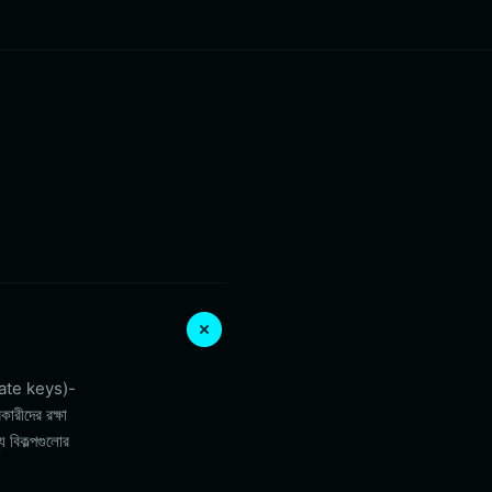
rivate keys)-
ারীদের রক্ষা
য বিকল্পগুলোর