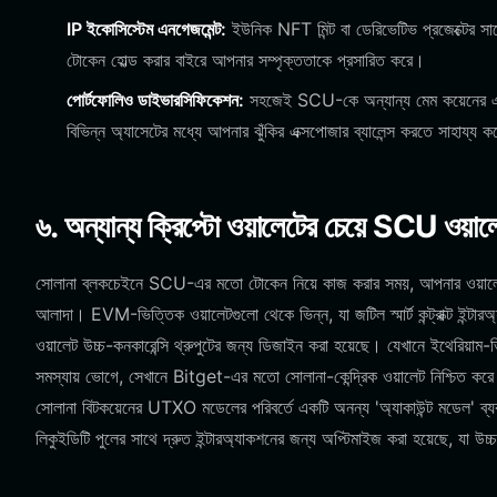
IP ইকোসিস্টেম এনগেজমেন্ট:
ইউনিক NFT মিন্ট বা ডেরিভেটিভ প্রজেক্টের 
টোকেন হোল্ড করার বাইরে আপনার সম্পৃক্ততাকে প্রসারিত করে।
পোর্টফোলিও ডাইভারসিফিকেশন:
সহজেই SCU-কে অন্যান্য মেম কয়েনের একটি
বিভিন্ন অ্যাসেটের মধ্যে আপনার ঝুঁকির এক্সপোজার ব্যালেন্স করতে সাহায্য 
৬. অন্যান্য ক্রিপ্টো ওয়ালেটের চেয়ে SCU ওয়াল
সোলানা ব্লকচেইনে SCU-এর মতো টোকেন নিয়ে কাজ করার সময়, আপনার ওয়ালেটের কিছ
আলাদা। EVM-ভিত্তিক ওয়ালেটগুলো থেকে ভিন্ন, যা জটিল স্মার্ট কন্ট্রাক্ট ইন্
ওয়ালেট উচ্চ-কনকারেন্সি থ্রুপুটের জন্য ডিজাইন করা হয়েছে। যেখানে ইথেরিয়া
সমস্যায় ভোগে, সেখানে Bitget-এর মতো সোলানা-কেন্দ্রিক ওয়ালেট নিশ্চিত করে 
সোলানা বিটকয়েনের UTXO মডেলের পরিবর্তে একটি অনন্য 'অ্যাকাউন্ট মডেল' ব্যবহা
লিকুইডিটি পুলের সাথে দ্রুত ইন্টারঅ্যাকশনের জন্য অপ্টিমাইজ করা হয়েছে, যা উচ