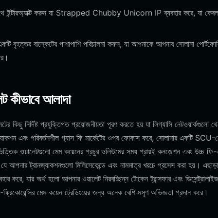
সাথে ইন্টারঅ্যাক্ট করুন যা Strapped Chubby Unicorn IP ব্যবহার করে, যা কেব
 বৃহত্তর বাস্কেটের পাশাপাশি পরিচালনা করুন, যা আপনাকে আপনার সোলানা পোর্টফো
করে।
েট কীভাবে আলাদা
ু নির্দিষ্ট প্রযুক্তিগত প্রয়োজনীয়তা পূরণ করতে হয় যা লিগ্যাসি নেটওয়ার্কগুলো থ
টারঅ্যাকশন এবং পরিবর্তনশীল গ্যাস ফি মার্কেটের ওপর ফোকাস করে, সোলানার একটি SCU-র
ম-ভিত্তিক ওয়ালেটগুলো মেম কয়েনের প্রচুর ভলিউমের সময় প্রায়ই কনজেশন এবং উচ্চ ফি
যে আপনার ট্রানজ্যাকশনগুলো মিলিসেকেন্ডে এবং নামমাত্র খরচে প্রসেস করা হয়। এছাড়া
র করে, যার অর্থ হলো আপনার ওয়ালেট নিরবচ্ছিন্ন টোকেন ট্রান্সফার এবং ডিসেন্ট্রালাই
্চ-ফ্রিকোয়েন্সির মেম কয়েন ট্রেডিংয়ের জন্য অনেক বেশি মসৃণ অভিজ্ঞতা প্রদান করে।