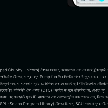
d Chubby Unicorn) টোকেন সংরক্ষণ, ব্যবস্থাপনা এবং এর সাথে ইন্টারঅ্যাক্ট 
েরিমেন্টাল টোকেন, যা প্রাণবন্ত Pump.fun ইকোসিস্টেম থেকে উদ্ভূত হয়েছে। এর
্লেখ করে, যা সফলভাবে প্রায় ১১ মিলিয়ন ডলারের মার্কেট ক্যাপিটালাইজেশনে পৌঁছেছ
ৃত্বাধীন 'কমিউনিটি টেক ওভার' (CTO) পদ্ধতির মাধ্যমে পরিচালিত হয়, যেখানে মূল
াকায়, এই প্রজেক্টটি মূলত IP এক্সটেনশন এবং এনগেজমেন্টের ওপর গুরুত্ব দেয়, বিশেষ ক
করে। একটি SPL (Solana Program Library) টোকেন হিসেবে, SCU সোলানা ব্লকচেইন