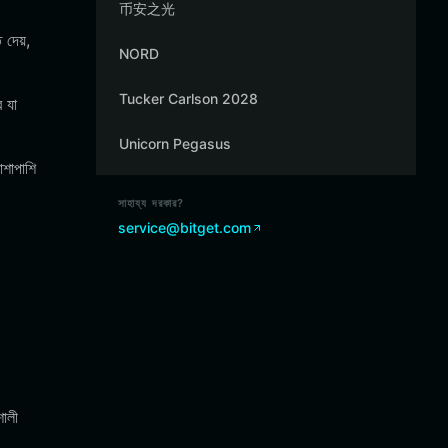
币安之光
ে দেয়,
NORD
Tucker Carlson 2028
 যা
Unicorn Pegasus
াশাপাশি
সাহায্য দরকার?
service@bitget.com
শালী