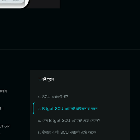
এই পৃষ্ঠায়
করার
১. SCU ওয়ালেট কী?
িল।
২. Bitget SCU ওয়ালেট ডাউনলোড করুন
৩. কেন Bitget SCU ওয়ালেট বেছে নেবেন?
রে মেম
৪. কীভাবে একটি SCU ওয়ালেট তৈরি করবেন
ে