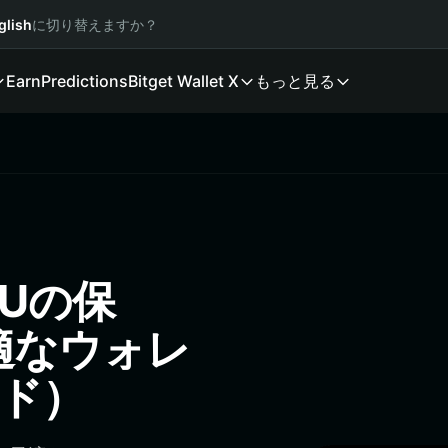
glish
に切り替えますか？
Earn
Predictions
Bitget Wallet X
もっと見る
CUの保
適なウォレ
イド）