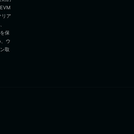
EVM
サリア
、
とを保
め、ウ
ン取