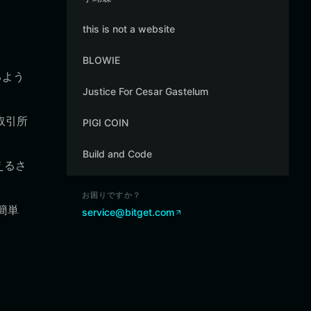
this is not a website
BLOWIE
るよう
Justice For Cesar Gastelum
取引所
PIGI COIN
Build and Code
えるさ
お困りですか？
簡単
service@bitget.com