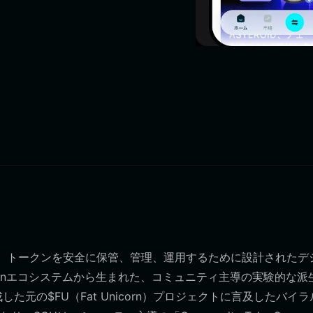
Unicorn）トークンを安全に保管、管理、運用するために設計されたデ
funエコシステムから生まれた、コミュニティ主導の実験的な派
た元の$FU（Fat Unicorn）プロジェクトに言及したバイラ