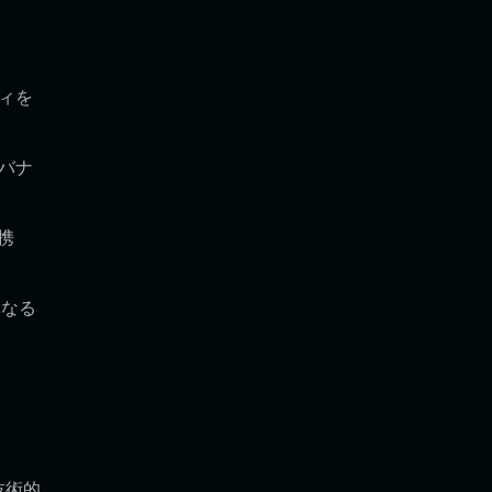
ィを
バナ
連携
異なる
技術的