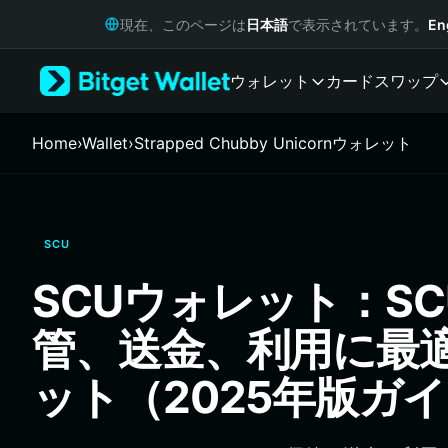
English
現在、このページは
日本語
で表示されています。
En
日本語
Tiếng Việt
ウォレット
カード
スワップ
Русский
Español (Latinoamérica)
Türkçe
Home
›
Wallet
›
Strapped Chubby Unicornウォレット
Italiano
Français
Deutsch
简体中文
SCU
繁體中文
Português (Portugal)
SCUウォレット：S
Bahasa Indonesia
ภาษาไทย
管、送金、利用に最
हिन्दी
বাংলা
ット（2025年版ガ
Español
Português (Brasil)
Español (Argentina)