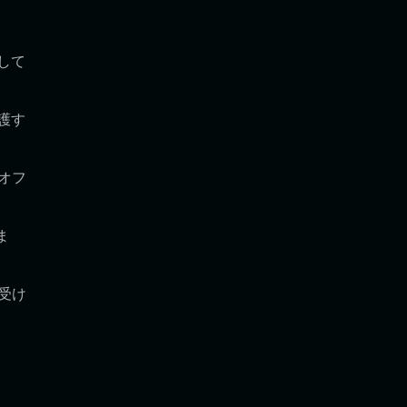
ドして
護す
オフ
ま
受け