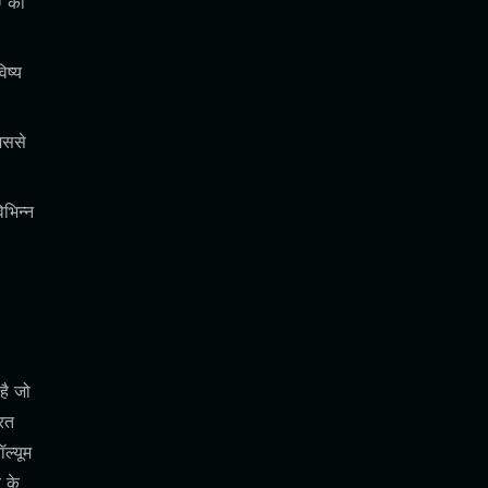
U की
िष्य
िससे
भिन्न
है जो
रित
ल्यूम
 के