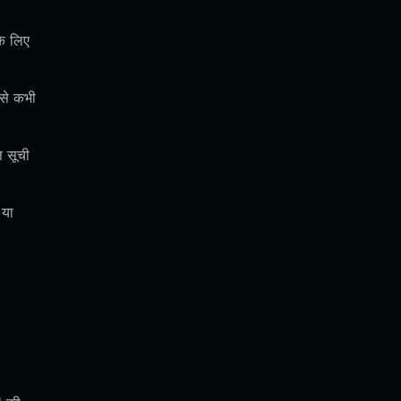
के लिए
इसे कभी
ि सूची
 या