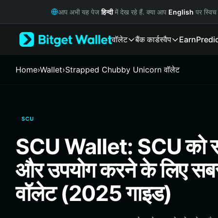
English
आप अभी यह पेज
हिन्दी
में देख रहे हैं. क्या आप
English
पर स्विच 
日本語
Tiếng Việt
वॉलेट
बैंक कार्ड
स्वैप
Earn
Predi
Русский
Español (Latinoamérica)
Türkçe
Home
›
Wallet
›
Strapped Chubby Unicorn वॉलेट
Italiano
Français
Deutsch
简体中文
SCU
繁體中文
Português (Portugal)
SCU Wallet: SCU को स्ट
Bahasa Indonesia
ภาษาไทย
और उपयोग करने के लिए सबस
हिन्दी
বাংলা
वॉलेट (2025 गाइड)
Español
Português (Brasil)
Español (Argentina)