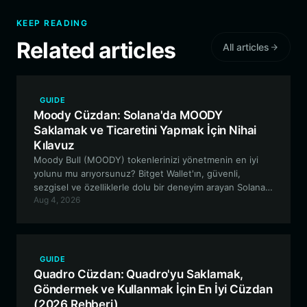
KEEP READING
Related articles
All articles
GUIDE
Moody Cüzdan: Solana'da MOODY
Saklamak ve Ticaretini Yapmak İçin Nihai
Kılavuz
Moody Bull (MOODY) tokenlerinizi yönetmenin en iyi
yolunu mu arıyorsunuz? Bitget Wallet'ın, güvenli,
sezgisel ve özelliklerle dolu bir deneyim arayan Solana
Aug 4, 2026
tabanlı meme coin meraklıları için neden en iyi tercih
olduğunu keşfedin.
GUIDE
Quadro Cüzdan: Quadro'yu Saklamak,
Göndermek ve Kullanmak İçin En İyi Cüzdan
(2026 Rehberi)