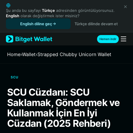
English
日本語
Şu anda bu sayfayı
Türkçe
adresinden görüntülüyorsunuz.
English
olarak değiştirmek ister misiniz?
Tiếng Việt
English diline geç
Türkçe dilinde devam et
Русский
Español (Latinoamérica)
Türkçe
Hemen indir
Italiano
Français
Home
›
Wallet
›
Strapped Chubby Unicorn Wallet
Deutsch
简体中文
繁體中文
SCU
Português (Portugal)
Bahasa Indonesia
SCU Cüzdanı: SCU
ภาษาไทย
Saklamak, Göndermek ve
हिन्दी
বাংলা
Kullanmak İçin En İyi
Español
Cüzdan (2025 Rehberi)
Português (Brasil)
Español (Argentina)