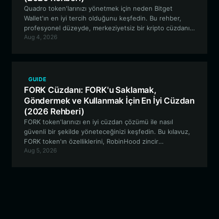
Quadro token'larınızı yönetmek için neden Bitget
Wallet'ın en iyi tercih olduğunu keşfedin. Bu rehber,
profesyonel düzeyde, merkeziyetsiz bir kripto cüzdanı
Aug 4, 2026
kullanarak Solana tabanlı deneysel türev token
Quadro'yu nasıl güvenli bir şekilde saklayacağınızı, alıp
satacağınızı ve onunla nasıl etkileşimde bulunacağınızı
ele almaktadır.
GUIDE
FORK Cüzdanı: FORK'u Saklamak,
Göndermek ve Kullanmak İçin En İyi Cüzdan
(2026 Rehberi)
FORK token'larınızı en iyi cüzdan çözümü ile nasıl
güvenli bir şekilde yöneteceğinizi keşfedin. Bu kılavuz,
FORK token'ın özelliklerini, RobinHood zincir
Aug 5, 2026
ekosistemindeki rolünü ve FORK cüzdanınızı DeFi
faaliyetleri için nasıl etkili bir şekilde kullanacağınızı
incelemektedir.