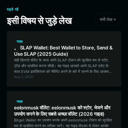
पढ़ते रहें
इसी विषय से जुड़े लेख
सभी लेख
गाइड
。 SLAP Wallet: Best Wallet to Store, Send &
Use SLAP (2025 Guide)
सही क्रिप्टो वॉलेट के साथ अपने SLAP टोकन को सुरक्षित रूप से स्टोर,
ट्रेड और प्रबंधित करना सीखें। यह गाइड आपको अपने SLAP एसेट के
साथ EVM इकोसिस्टम को नेविगेट करने के बारे में जानने के लिए आवश्यक
Aug 2, 2026
सब कुछ कवर करती है।
गाइड
eelonmusk वॉलेट: eelonmusk को स्टोर, भेजने और
उपयोग करने के लिए सबसे अच्छा वॉलेट (2026 गाइड)
Bitget Wallet का उपयोग करके अपने eelonmusk टोकन को सुरक्षित
रूप से प्रबंधित करने का तरीका जानें। यह गाइड सेटअप से लेकर आपके