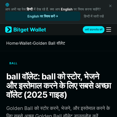
English
日本語
आप अभी यह पेज
हिन्दी
में देख रहे हैं. क्या आप
English
पर स्विच करना चाहेंगे?
Tiếng Việt
English पर स्विच करें
हिन्दी में जारी रखें
Русский
Español (Latinoamérica)
अभी डाउनलोड करें
Türkçe
Italiano
Home
›
Wallet
›
Golden Ball वॉलेट
Français
Deutsch
简体中文
BALL
繁體中文
Português (Portugal)
ball वॉलेट: ball को स्टोर, भेजने
Bahasa Indonesia
और इस्तेमाल करने के लिए सबसे अच्छा
ภาษาไทย
हिन्दी
वॉलेट (2025 गाइड)
বাংলা
Español
Golden Ball को स्टोर करने, भेजने, और इस्तेमाल करने के
Português (Brasil)
Español (Argentina)
लिए सबसे अच्छा Golden Ball वॉलेट डाउनलोड करें.