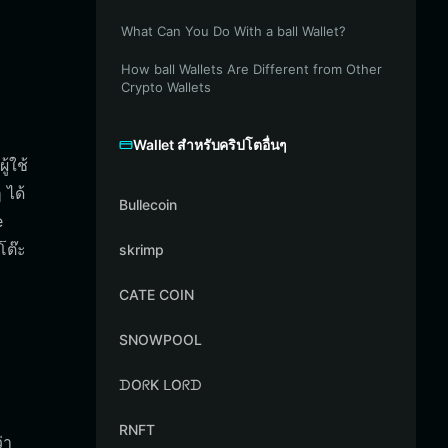
What Can You Do With a ball Wallet?
How ball Wallets Are Different from Other
Crypto Wallets
Wallet สำหรับคริปโตอื่นๆ
ู้ใช้
 ได้
Bullecoin
e
โต๊ะ
skrimp
CATE COIN
SNOWPOOL
ᗪOᖇK ᒪOᖇᗪ
RNFT
่า