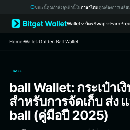
English
ขณะนี้คุณกำลังดูหน้านี้ใน
ภาษาไทย
คุณต้องการเปลี่ย
日本語
Tiếng Việt
Wallet
บัตร
Swap
Earn
Pred
Русский
Español (Latinoamérica)
Türkçe
Home
›
Wallet
›
Golden Ball Wallet
Italiano
Français
Deutsch
简体中文
BALL
繁體中文
Português (Portugal)
ball Wallet: กระเป๋าเงินท
Bahasa Indonesia
ภาษาไทย
สำหรับการจัดเก็บ ส่ง 
हिन्दी
বাংলা
ball (คู่มือปี 2025)
Español
Português (Brasil)
Español (Argentina)