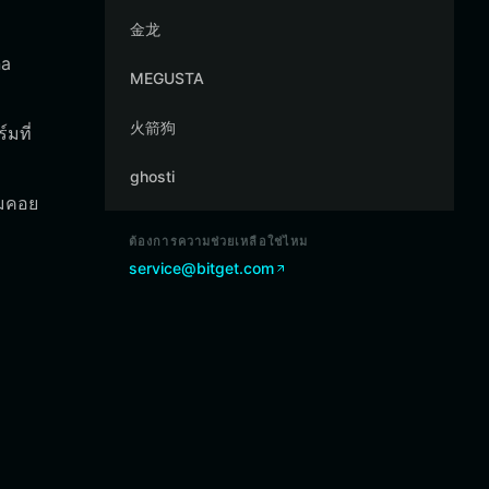
金龙
na
MEGUSTA
火箭狗
มที่
ghosti
ีมคอย
ต้องการความช่วยเหลือใช่ไหม
service@bitget.com
ง