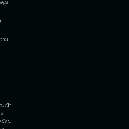
งคุณ
ม
ความ
ระเป๋า
อง
เหมือน