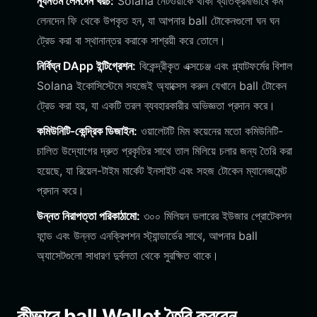
ন্যূনতম লেনদেন খরচ:
Solana নেটওয়ার্কে থাকা ব্যতিক্রমীভাবে কম
লেনদেন ফি থেকে উপকৃত হন, যা আপনার ball টোকেনগুলো ঘন ঘন
ট্রেড করা বা স্থানান্তর করাকে সাশ্রয়ী করে তোলে।
নির্বিঘ্ন DApp ইন্টিগ্রেশন:
বিকেন্দ্রীকৃত এক্সচেঞ্জ এবং প্ল্যাটফর্মের বিশাল
Solana ইকোসিস্টেমে সহজেই অ্যাক্সেস করুন যেখানে ball টোকেন
ট্রেড করা হয়, যা একটি তরল ব্যবহারকারীর অভিজ্ঞতা প্রদান করে।
কমিউনিটি-কেন্দ্রিক ডিজাইন:
ওয়ালেটটি মিম কয়েনের মতো কমিউনিটি-
চালিত উদ্যোগের দ্রুত প্রকৃতির সাথে তাল মিলিয়ে চলার জন্য তৈরি করা
হয়েছে, যা রিয়েল-টাইম মার্কেট ইনসাইট এবং সহজ টোকেন ম্যানেজমেন্ট
প্রদান করে।
উন্নত নিরাপত্তা পরিকাঠামো:
৩০০ মিলিয়ন ডলারের ইউজার প্রোটেকশন
ফান্ড এবং উন্নত এনক্রিপশন স্ট্যান্ডার্ডের সাথে, আপনার ball
অ্যাসেটগুলো সাধারণ দুর্বলতা থেকে সুরক্ষিত থাকে।
কীভাবে ball Wallet তৈরি করবেন