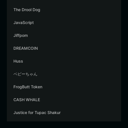
The Drool Dog
JavaScript
Jiffpom
DREAMCOIN
Huss
ベビーちゃん
FrogButt Token
CASH WHALE
Justice for Tupac Shakur