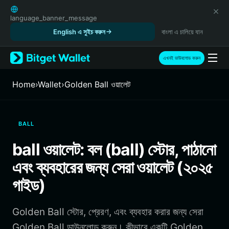
English
日本語
language_banner_message
Tiếng Việt
English এ সুইচ করুন
বাংলা এ চালিয়ে যান
Русский
Español (Latinoamérica)
এখনই ডাউনলোড করুন
Türkçe
Italiano
Home
›
Wallet
›
Golden Ball ওয়ালেট
Français
Deutsch
简体中文
BALL
繁體中文
Português (Portugal)
ball ওয়ালেট: বল (ball) স্টোর, পাঠানো
Bahasa Indonesia
এবং ব্যবহারের জন্য সেরা ওয়ালেট (২০২৫
ภาษาไทย
हिन्दी
গাইড)
বাংলা
Español
Golden Ball স্টোর, প্রেরণ, এবং ব্যবহার করার জন্য সেরা
Português (Brasil)
Español (Argentina)
Golden Ball ডাউনলোড করুন। কীভাবে একটি Golden