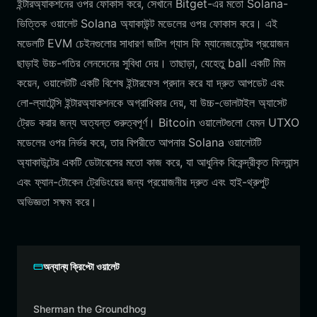
ইন্টারঅ্যাকশনের ওপর ফোকাস করে, সেখানে Bitget-এর মতো Solana-
ভিত্তিক ওয়ালেট Solana অ্যাকাউন্ট মডেলের ওপর ফোকাস করে। এই
মডেলটি EVM চেইনগুলোর সাধারণ জটিল গ্যাস ফি ম্যানেজমেন্টের প্রয়োজন
ছাড়াই উচ্চ-গতির লেনদেনের সুবিধা দেয়। তাছাড়া, যেহেতু ball একটি মিম
কয়েন, ওয়ালেটটি একটি বিশেষ ইন্টারফেস প্রদান করে যা দ্রুত আপডেট এবং
লো-ল্যাটেন্সি ইন্টারঅ্যাকশনকে অগ্রাধিকার দেয়, যা উচ্চ-ভোলটাইল অ্যাসেট
ট্রেড করার জন্য অত্যন্ত গুরুত্বপূর্ণ। Bitcoin ওয়ালেটগুলো যেমন UTXO
মডেলের ওপর নির্ভর করে, তার বিপরীতে আপনার Solana ওয়ালেটটি
অ্যাকাউন্টের একটি ডেটাবেসের মতো কাজ করে, যা আধুনিক বিকেন্দ্রীকৃত ফিন্যান্স
এবং ফ্যান-টোকেন ট্রেডিংয়ের জন্য প্রয়োজনীয় দ্রুত এবং হাই-থ্রুপুট
অভিজ্ঞতা সক্ষম করে।
অন্যান্য ক্রিপ্টো ওয়ালেট
Sherman the Groundhog