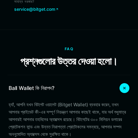
সাহায্য দরকার?
service@bitget.com
FAQ
প্রশ্নগুলোর উত্তর দেওয়া হলো।
Ball Wallet কি নিরাপদ?
হ্যাঁ, আপনি যখন বিটগেট ওয়ালেট (Bitget Wallet) ব্যবহার করেন, তখন
আপনার প্রাইভেট কী-এর সম্পূর্ণ নিয়ন্ত্রণ আপনার কাছেই থাকে, যার অর্থ শুধুমাত্র
আপনারই আপনার তহবিলের অ্যাক্সেস রয়েছে। বিটগেটের ৩০০ মিলিয়ন ডলারের
প্রোটেকশন ফান্ড এবং উন্নত নিরাপত্তা প্রোটোকলের সমন্বয়ে, আপনার সম্পদ
অননুমোদিত অ্যাক্সেস থেকে সুরক্ষিত থাকে।