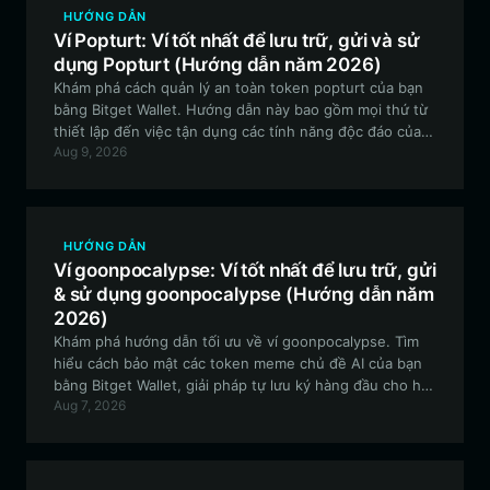
HƯỚNG DẪN
Ví Popturt: Ví tốt nhất để lưu trữ, gửi và sử
dụng Popturt (Hướng dẫn năm 2026)
Khám phá cách quản lý an toàn token popturt của bạn
bằng Bitget Wallet. Hướng dẫn này bao gồm mọi thứ từ
thiết lập đến việc tận dụng các tính năng độc đáo của
Aug 9, 2026
token Meme do cộng đồng dẫn dắt này trên mạng lưới
EVM.
HƯỚNG DẪN
Ví goonpocalypse: Ví tốt nhất để lưu trữ, gửi
& sử dụng goonpocalypse (Hướng dẫn năm
2026)
Khám phá hướng dẫn tối ưu về ví goonpocalypse. Tìm
hiểu cách bảo mật các token meme chủ đề AI của bạn
bằng Bitget Wallet, giải pháp tự lưu ký hàng đầu cho hệ
Aug 7, 2026
sinh thái EVM.