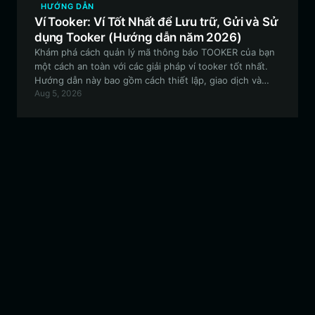
HƯỚNG DẪN
Ví Tooker: Ví Tốt Nhất để Lưu trữ, Gửi và Sử
dụng Tooker (Hướng dẫn năm 2026)
Khám phá cách quản lý mã thông báo TOOKER của bạn
một cách an toàn với các giải pháp ví tooker tốt nhất.
Hướng dẫn này bao gồm cách thiết lập, giao dịch và
Aug 5, 2026
tham gia vào hệ sinh thái tooker dựa trên Solana bằng
cách sử dụng Bitget Wallet.