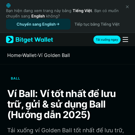
English
日本語
Bạn hiện đang xem trang này bằng
Tiếng Việt
. Bạn có muốn
chuyển sang
English
không?
Tiếng Việt
Chuyển sang English
Tiếp tục bằng Tiếng Việt
Русский
Español (Latinoamérica)
Türkçe
Tải xuống ngay
Italiano
Français
Home
›
Wallet
›
‌Ví Golden Ball
Deutsch
简体中文
繁體中文
BALL
Português (Portugal)
Bahasa Indonesia
Ví Ball: Ví tốt nhất để lưu
ภาษาไทย
trữ, gửi & sử dụng Ball
हिन्दी
বাংলা
(Hướng dẫn 2025)
Español
Português (Brasil)
Tải xuống ví Golden Ball tốt nhất để lưu trữ,
Español (Argentina)