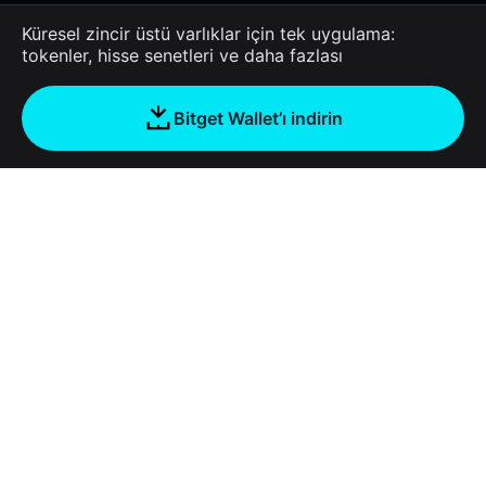
Küresel zincir üstü varlıklar için tek uygulama:
tokenler, hisse senetleri ve daha fazlası
Bitget Wallet’ı indirin
Şirket
Bitget Wallet Hakkında
Products