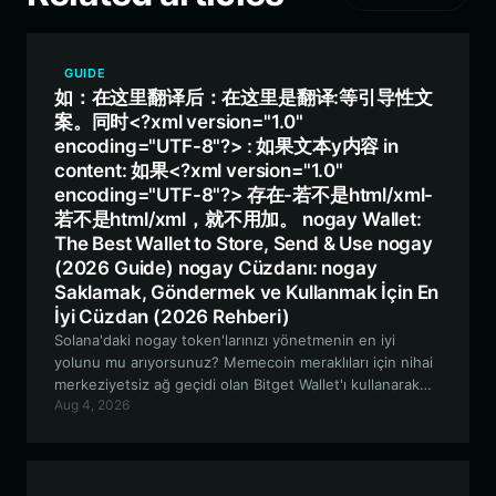
GUIDE
如：在这里翻译后：在这里是翻译:等引导性文
案。同时<?xml version="1.0"
encoding="UTF-8"?> : 如果文本y内容 in
content: 如果<?xml version="1.0"
encoding="UTF-8"?> 存在-若不是html/xml-
若不是html/xml，就不用加。 nogay Wallet:
The Best Wallet to Store, Send & Use nogay
(2026 Guide) nogay Cüzdanı: nogay
Saklamak, Göndermek ve Kullanmak İçin En
İyi Cüzdan (2026 Rehberi)
Solana'daki nogay token'larınızı yönetmenin en iyi
yolunu mu arıyorsunuz? Memecoin meraklıları için nihai
merkeziyetsiz ağ geçidi olan Bitget Wallet'ı kullanarak
Aug 4, 2026
nogay ekosistemini nasıl güvenli bir şekilde
saklayacağınızı, takas edeceğinizi ve bu ekosistemle
nasıl etkileşime gireceğinizi keşfedin.