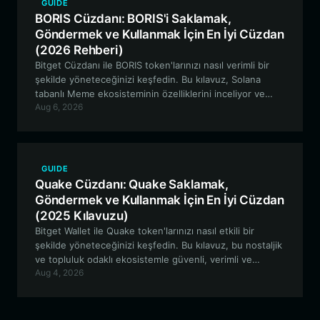
GUIDE
BORIS Cüzdanı: BORIS'i Saklamak,
Göndermek ve Kullanmak İçin En İyi Cüzdan
(2026 Rehberi)
Bitget Cüzdanı ile BORIS token'larınızı nasıl verimli bir
şekilde yöneteceğinizi keşfedin. Bu kılavuz, Solana
tabanlı Meme ekosisteminin özelliklerini inceliyor ve
Aug 6, 2026
güvenli varlık yönetimi için adım adım talimatlar sunuyor.
GUIDE
Quake Cüzdanı: Quake Saklamak,
Göndermek ve Kullanmak İçin En İyi Cüzdan
(2025 Kılavuzu)
Bitget Wallet ile Quake token'larınızı nasıl etkili bir
şekilde yöneteceğinizi keşfedin. Bu kılavuz, bu nostaljik
ve topluluk odaklı ekosistemle güvenli, verimli ve
Aug 4, 2026
kullanıcı dostu bir etkileşim sağlayarak, Quake için en iyi
cüzdanın özelliklerini incelemektedir.