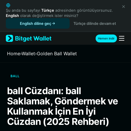
English
日本語
Şu anda bu sayfayı
Türkçe
adresinden görüntülüyorsunuz.
English
olarak değiştirmek ister misiniz?
Tiếng Việt
English diline geç
Türkçe dilinde devam et
Русский
Español (Latinoamérica)
Türkçe
Hemen indir
Italiano
Français
Home
›
Wallet
›
Golden Ball Wallet
Deutsch
简体中文
繁體中文
BALL
Português (Portugal)
Bahasa Indonesia
ball Cüzdanı: ball
ภาษาไทย
Saklamak, Göndermek ve
हिन्दी
বাংলা
Kullanmak İçin En İyi
Español
Cüzdan (2025 Rehberi)
Português (Brasil)
Español (Argentina)