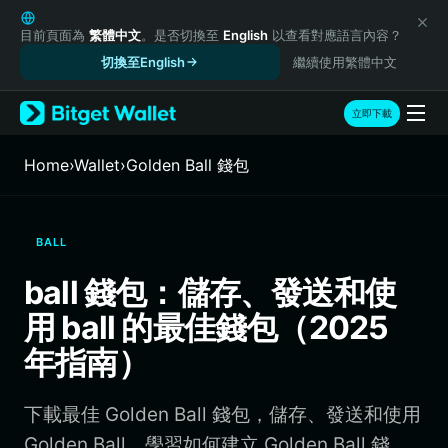
English
日本語
目前頁面為
繁體中文
。是否切換至
English
以查看對應語言內容？
Tiếng Việt
切換至English
繼續使用繁體中文
Русский
Español (Latinoamérica)
立即下載
Türkçe
Italiano
Home
›
Wallet
›
Golden Ball 錢包
Français
Deutsch
简体中文
BALL
繁體中文
Português (Portugal)
ball 錢包：儲存、發送和使
Bahasa Indonesia
用 ball 的最佳錢包（2025
ภาษาไทย
हिन्दी
年指南）
বাংলা
Español
下載最佳 Golden Ball 錢包，儲存、發送和使用
Português (Brasil)
Español (Argentina)
Golden Ball。學習如何建立 Golden Ball 錢