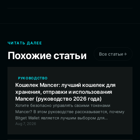
ЧИТАТЬ ДАЛЕЕ
Похожие статьи
Все статьи
РУКОВОДСТВО
Кошелек Mancer: лучший кошелек для
хранения, отправки и использования
Mancer (руководство 2026 года)
Хотите безопасно управлять своими токенами
Mancer? В этом руководстве рассказывается, почему
Bitget Wallet является лучшим выбором для
Aug 7, 2026
взаимодействия с экосистемой Mancer, предлагая
полную совместимость с EVM и расширенные
функции для торговли мем-коинами.