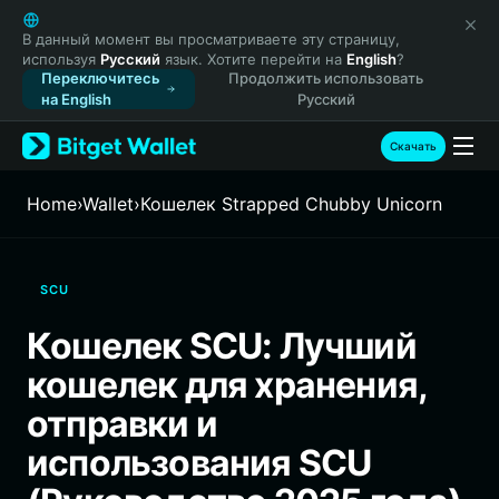
English
日本語
В данный момент вы просматриваете эту страницу,
используя
Русский
язык. Хотите перейти на
English
?
Tiếng Việt
Переключитесь
Продолжить использовать
Русский
на English
Русский
Español (Latinoamérica)
Türkçe
Скачать
Italiano
Français
Home
›
Wallet
›
Кошелек Strapped Chubby Unicorn
Deutsch
简体中文
繁體中文
SCU
Português (Portugal)
Bahasa Indonesia
Кошелек SCU: Лучший
ภาษาไทย
кошелек для хранения,
हिन्दी
বাংলা
отправки и
Español
использования SCU
Português (Brasil)
Español (Argentina)