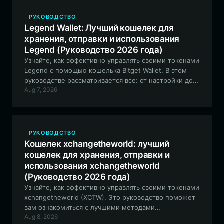
РУКОВОДСТВО
Legend Wallet: Лучший кошелек для
хранения, отправки и использования
Legend (Руководство 2026 года)
Узнайте, как эффективно управлять своими токенами
Legend с помощью кошелька Bitget Wallet. В этом
руководстве рассматривается все: от настройки до
Aug 7, 2026
использования нативных функций Solana для
сообщества экосистемы Legend.
РУКОВОДСТВО
Кошелек xchangetheworld: лучший
кошелек для хранения, отправки и
использования xchangetheworld
(Руководство 2026 года)
Узнайте, как эффективно управлять своими токенами
xchangetheworld (XCTW). Это руководство поможет
вам ознакомиться с лучшими методами
Aug 8, 2026
использования EVM-совместимого кошелька для