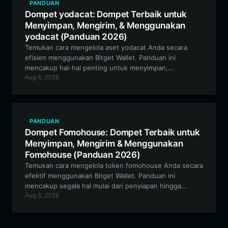
PANDUAN
Dompet yodacat: Dompet Terbaik untuk
Menyimpan, Mengirim, & Menggunakan
yodacat (Panduan 2026)
Temukan cara mengelola aset yodacat Anda secara
efisien menggunakan Bitget Wallet. Panduan ini
mencakup hal-hal penting untuk menyimpan,
Aug 6, 2026
memperdagangkan, dan terlibat dengan token meme
berbasis Solana ini secara aman.
PANDUAN
Dompet Fomohouse: Dompet Terbaik untuk
Menyimpan, Mengirim & Menggunakan
Fomohouse (Panduan 2026)
Temukan cara mengelola token fomohouse Anda secara
efektif menggunakan Bitget Wallet. Panduan ini
mencakup segala hal mulai dari penyiapan hingga
Aug 5, 2026
perdagangan tingkat lanjut di blockchain Solana untuk
token meme yang digerakkan oleh komunitas ini.