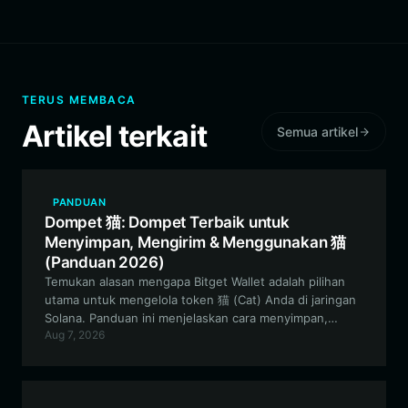
TERUS MEMBACA
Artikel terkait
Semua artikel
PANDUAN
Dompet 猫: Dompet Terbaik untuk
Menyimpan, Mengirim & Menggunakan 猫
(Panduan 2026)
Temukan alasan mengapa Bitget Wallet adalah pilihan
utama untuk mengelola token 猫 (Cat) Anda di jaringan
Solana. Panduan ini menjelaskan cara menyimpan,
Aug 7, 2026
memperdagangkan, dan terlibat dengan ekosistem 猫
yang digerakkan oleh komunitas dengan aman
menggunakan dompet terdesentralisasi tingkat atas.