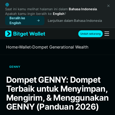
English
日本語
Saat ini kamu melihat halaman ini dalam
Bahasa Indonesia
.
Apakah kamu ingin beralih ke
English
?
Tiếng Việt
Beralih ke
Lanjutkan dalam Bahasa Indonesia
Русский
English
Español (Latinoamérica)
Türkçe
Unduh sekarang
Italiano
Français
Home
›
Wallet
›
Dompet Generational Wealth
Deutsch
简体中文
繁體中文
GENNY
Português (Portugal)
Bahasa Indonesia
Dompet GENNY: Dompet
ภาษาไทย
Terbaik untuk Menyimpan,
हिन्दी
বাংলা
Mengirim, & Menggunakan
Español
GENNY (Panduan 2026)
Português (Brasil)
Español (Argentina)