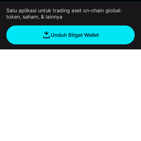
Satu aplikasi untuk trading aset on-chain global:
token, saham, & lainnya
Unduh Bitget Wallet
Tentang Kami
Bitget Wallet
Products