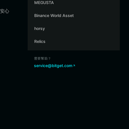
MEGUSTA
供安心
Binance World Asset
horsy
Relics
需要幫助？
service@bitget.com