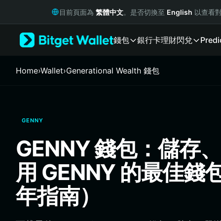
English
目前頁面為
繁體中文
。是否切換至
English
以查看對
日本語
Tiếng Việt
錢包
銀行卡
理財
閃兌
Predi
Русский
Español (Latinoamérica)
Türkçe
Home
›
Wallet
›
Generational Wealth 錢包
Italiano
Français
Deutsch
简体中文
GENNY
繁體中文
Português (Portugal)
GENNY 錢包：儲存
Bahasa Indonesia
ภาษาไทย
用 GENNY 的最佳錢
हिन्दी
বাংলা
年指南）
Español
Português (Brasil)
Español (Argentina)