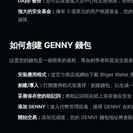
DApp 整合：
您可以直接進入去中心化生態系統，那裡匯
強大的安全基金：
擁有 3 億美元的用戶保護基金，
保障。
如何創建 GENNY 錢包
設置您的錢包是一個簡單的過程，專為初學者和資深交易者
安裝應用程式：
從官方商店或網站下載 Bitget Walle
創建/導入：
打開應用程式並選擇「創建錢包」以生成
妥善保存您的助記詞：
將助記詞寫在紙上並存放在安全
添加 GENNY：
進入代幣管理區塊，搜尋 GENNY 
開始交易：
添加完成後，您的 GENNY 錢包地址將