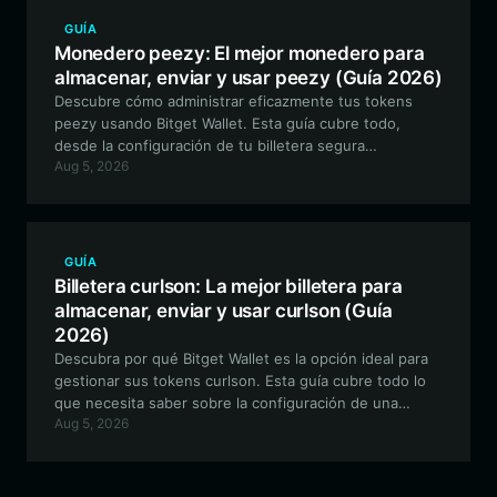
GUÍA
Monedero peezy: El mejor monedero para
almacenar, enviar y usar peezy (Guía 2026)
Descubre cómo administrar eficazmente tus tokens
peezy usando Bitget Wallet. Esta guía cubre todo,
desde la configuración de tu billetera segura
Aug 5, 2026
compatible con EVM hasta la interacción con la
comunidad y la participación en la gobernanza
descentralizada.
GUÍA
Billetera curlson: La mejor billetera para
almacenar, enviar y usar curlson (Guía
2026)
Descubra por qué Bitget Wallet es la opción ideal para
gestionar sus tokens curlson. Esta guía cubre todo lo
que necesita saber sobre la configuración de una
Aug 5, 2026
billetera segura y compatible con EVM para operar,
participar en la gobernanza e interactuar con el
ecosistema experimental de curlson.