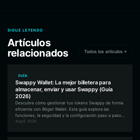
SIGUE LEYENDO
Artículos
relacionados
Todos los artículos
GUÍA
Swappy Wallet: La mejor billetera para
almacenar, enviar y usar Swappy (Guía
2026)
Descubre cómo gestionar tus tokens Swappy de forma
eficiente con Bitget Wallet. Esta guía explora las
funciones, la seguridad y la configuración paso a paso
Aug 6, 2026
necesarias para navegar por el ecosistema EVM con
tus activos Swappy.