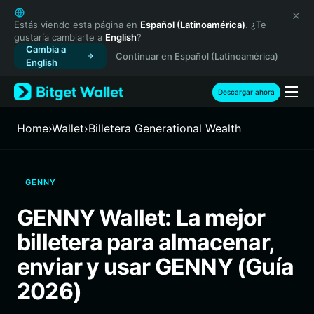
English
日本語
Estás viendo esta página en
Español (Latinoamérica)
. ¿Te
gustaría cambiarte a
English
?
Tiếng Việt
Cambia a
Continuar en Español (Latinoamérica)
Русский
English
Español (Latinoamérica)
Türkçe
Descargar ahora
Italiano
Français
Home
›
Wallet
›
Billetera Generational Wealth
Deutsch
简体中文
繁體中文
GENNY
Português (Portugal)
Bahasa Indonesia
GENNY Wallet: La mejor
ภาษาไทย
billetera para almacenar,
हिन्दी
বাংলা
enviar y usar GENNY (Guía
Español
2026)
Português (Brasil)
Español (Argentina)