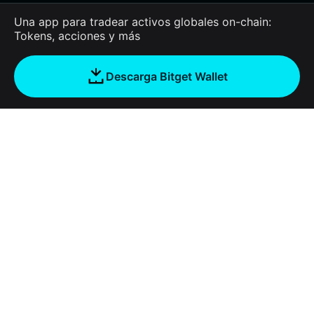
Una app para tradear activos globales on-chain:
Tokens, acciones y más
Descarga Bitget Wallet
Empresa
Acerca de Bitget Wallet
Products