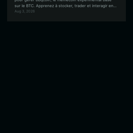
sur le BTC. Apprenez à stocker, trader et interagir en
Aug 3, 2026
toute sécurité avec ce projet historique en utilisant un
portefeuille Web3 de premier plan.