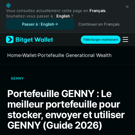
English
日本語
Vous consultez actuellement cette page en
Français
.
Souhaitez-vous passer à :
English
?
Tiếng Việt
Passer à : English
Continuer en Français
Русский
Español (Latinoamérica)
Türkçe
Télécharger maintenant
Italiano
Français
Home
›
Wallet
›
Portefeuille Generational Wealth
Deutsch
简体中文
繁體中文
GENNY
Português (Portugal)
Bahasa Indonesia
Portefeuille GENNY : Le
ภาษาไทย
meilleur portefeuille pour
हिन्दी
বাংলা
stocker, envoyer et utiliser
Español
GENNY (Guide 2026)
Português (Brasil)
Español (Argentina)