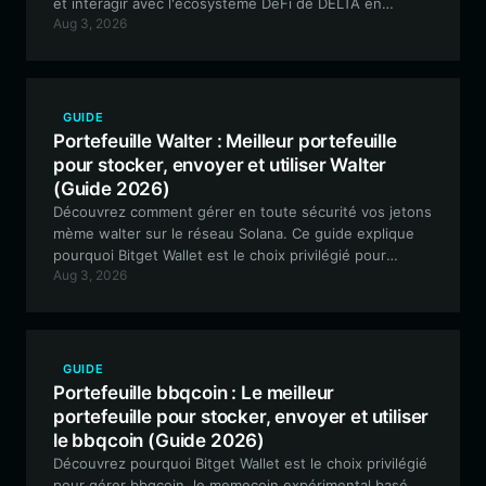
et interagir avec l'écosystème DeFi de DELTA en
Aug 3, 2026
utilisant Bitget Wallet, la passerelle ultime pour les
outils de liquidité basés sur l'EVM.
GUIDE
Portefeuille Walter : Meilleur portefeuille
pour stocker, envoyer et utiliser Walter
(Guide 2026)
Découvrez comment gérer en toute sécurité vos jetons
mème walter sur le réseau Solana. Ce guide explique
pourquoi Bitget Wallet est le choix privilégié pour
Aug 3, 2026
détenir, échanger et interagir avec la communauté
walter.
GUIDE
Portefeuille bbqcoin : Le meilleur
portefeuille pour stocker, envoyer et utiliser
le bbqcoin (Guide 2026)
Découvrez pourquoi Bitget Wallet est le choix privilégié
pour gérer bbqcoin, le memecoin expérimental basé