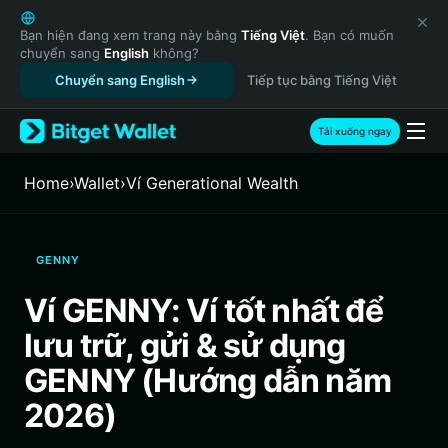
English
日本語
Bạn hiện đang xem trang này bằng
Tiếng Việt
. Bạn có muốn
chuyển sang
English
không?
Tiếng Việt
Chuyển sang English
Tiếp tục bằng Tiếng Việt
Русский
Español (Latinoamérica)
Türkçe
Tải xuống ngay
Italiano
Français
Home
›
Wallet
›
‌Ví Generational Wealth
Deutsch
简体中文
繁體中文
GENNY
Português (Portugal)
Bahasa Indonesia
Ví GENNY: Ví tốt nhất để
ภาษาไทย
lưu trữ, gửi & sử dụng
हिन्दी
বাংলা
GENNY (Hướng dẫn năm
Español
2026)
Português (Brasil)
Español (Argentina)