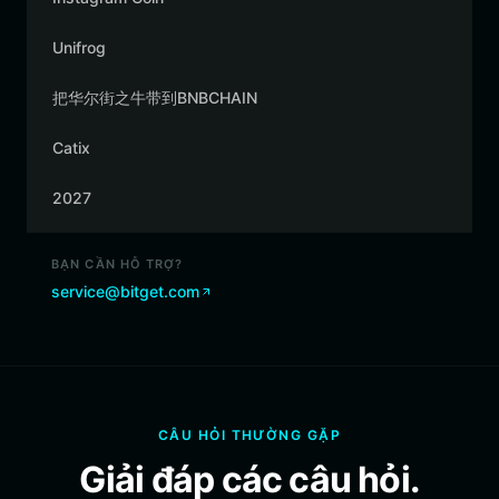
Unifrog
把华尔街之牛带到BNBCHAIN
Catix
2027
BẠN CẦN HỖ TRỢ?
service@bitget.com
CÂU HỎI THƯỜNG GẶP
Giải đáp các câu hỏi.