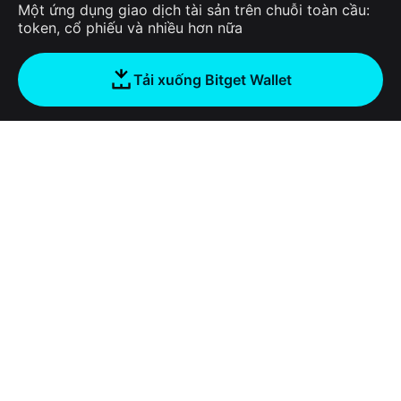
Một ứng dụng giao dịch tài sản trên chuỗi toàn cầu:
token, cổ phiếu và nhiều hơn nữa
Tải xuống Bitget Wallet
Công ty
Về Bitget Wallet
Products
Blog
Crypto Card
Bitget Wallet X