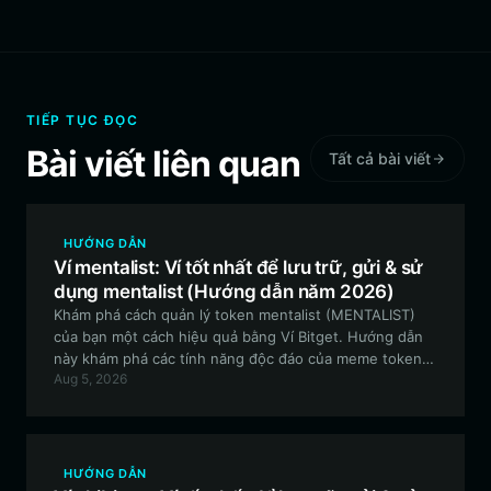
TIẾP TỤC ĐỌC
Bài viết liên quan
Tất cả bài viết
HƯỚNG DẪN
Ví mentalist: Ví tốt nhất để lưu trữ, gửi & sử
dụng mentalist (Hướng dẫn năm 2026)
Khám phá cách quản lý token mentalist (MENTALIST)
của bạn một cách hiệu quả bằng Ví Bitget. Hướng dẫn
này khám phá các tính năng độc đáo của meme token
Aug 5, 2026
dựa trên Solana này và cung cấp hướng dẫn từng bước
để quản lý tài sản an toàn.
HƯỚNG DẪN