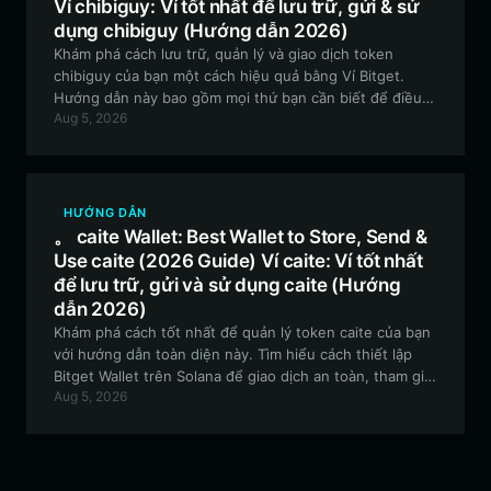
Ví chibiguy: Ví tốt nhất để lưu trữ, gửi & sử
dụng chibiguy (Hướng dẫn 2026)
Khám phá cách lưu trữ, quản lý và giao dịch token
chibiguy của bạn một cách hiệu quả bằng Ví Bitget.
Hướng dẫn này bao gồm mọi thứ bạn cần biết để điều
Aug 5, 2026
hướng hệ sinh thái Solana bằng một ví tiền điện tử an
toàn, thân thiện với người dùng và hiệu suất cao.
HƯỚNG DẪN
。 caite Wallet: Best Wallet to Store, Send &
Use caite (2026 Guide) Ví caite: Ví tốt nhất
để lưu trữ, gửi và sử dụng caite (Hướng
dẫn 2026)
Khám phá cách tốt nhất để quản lý token caite của bạn
với hướng dẫn toàn diện này. Tìm hiểu cách thiết lập
Bitget Wallet trên Solana để giao dịch an toàn, tham gia
Aug 5, 2026
quản trị cộng đồng và khám phá các thử nghiệm on-
chain với caite.