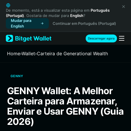
English
日本語
De momento, está a visualizar esta página em
Português
(Portugal)
. Gostaria de mudar para
English
?
Tiếng Việt
Mudar para
Continuar em Português (Portugal)
Русский
English
Español (Latinoamérica)
Türkçe
Descarregar agora
Italiano
Français
Home
›
Wallet
›
Carteira de Generational Wealth
Deutsch
简体中文
繁體中文
GENNY
Português (Portugal)
Bahasa Indonesia
GENNY Wallet: A Melhor
ภาษาไทย
Carteira para Armazenar,
हिन्दी
বাংলা
Enviar e Usar GENNY (Guia
Español
2026)
Português (Brasil)
Español (Argentina)