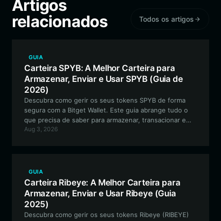
Artigos
relacionados
Todos os artigos
GUIA
Carteira SPYB: A Melhor Carteira para
Armazenar, Enviar e Usar SPYB (Guia de
2026)
Descubra como gerir os seus tokens SPYB de forma
segura com a Bitget Wallet. Este guia abrange tudo o
que precisa de saber para armazenar, transacionar e
Aug 3, 2026
interagir eficazmente com este projeto meme da BSC
orientado pela comunidade.
GUIA
Carteira Ribeye: A Melhor Carteira para
Armazenar, Enviar e Usar Ribeye (Guia
2025)
Descubra como gerir os seus tokens Ribeye (RIBEYE)