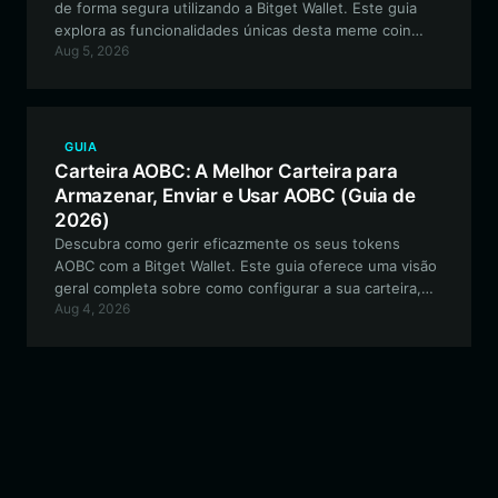
de forma segura utilizando a Bitget Wallet. Este guia
explora as funcionalidades únicas desta meme coin
Aug 5, 2026
baseada em Solana e como otimizar a sua experiência
de negociação na rede Solana de alto desempenho.
GUIA
Carteira AOBC: A Melhor Carteira para
Armazenar, Enviar e Usar AOBC (Guia de
2026)
Descubra como gerir eficazmente os seus tokens
AOBC com a Bitget Wallet. Este guia oferece uma visão
geral completa sobre como configurar a sua carteira,
Aug 4, 2026
interagir com a BNB Chain e participar no ecossistema
AOBC de forma segura e eficiente.