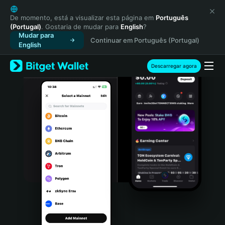
English
日本語
De momento, está a visualizar esta página em
Português
(Portugal)
. Gostaria de mudar para
English
?
Tiếng Việt
Mudar para
Continuar em Português (Portugal)
Русский
English
Español (Latinoamérica)
Türkçe
Descarregar agora
Italiano
Français
Deutsch
简体中文
繁體中文
Português (Portugal)
Bahasa Indonesia
ภาษาไทย
हिन्दी
বাংলা
Español
Português (Brasil)
Español (Argentina)