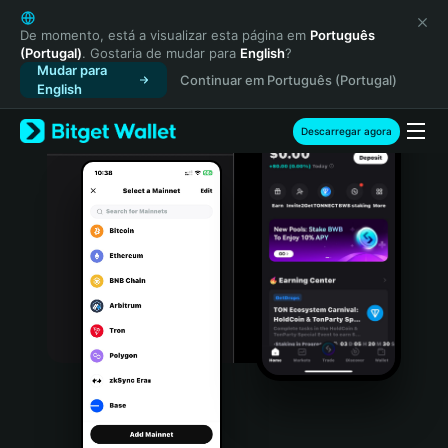
English
日本語
De momento, está a visualizar esta página em
Português
(Portugal)
. Gostaria de mudar para
English
?
Tiếng Việt
Mudar para
Continuar em Português (Portugal)
Русский
English
Español (Latinoamérica)
Türkçe
Descarregar agora
Italiano
Français
Deutsch
简体中文
繁體中文
Português (Portugal)
Bahasa Indonesia
ภาษาไทย
हिन्दी
বাংলা
Español
Português (Brasil)
Español (Argentina)