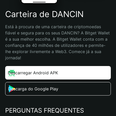
Carteira de DANCIN
Está à procura de uma carteira de criptomoedas 
fiável e segura para os seus DANCIN? A Bitget Wallet 
é a sua melhor escolha. A Bitget Wallet conta com a 
confiança de 40 milhões de utilizadores e permite-
lhe explorar livremente a Web3. Comece já a sua 
jornada!
Descarregar Android APK
Descarga do Google Play
PERGUNTAS FREQUENTES