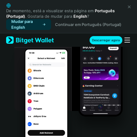
English
日本語
De momento, está a visualizar esta página em
Português
(Portugal)
. Gostaria de mudar para
English
?
Tiếng Việt
Mudar para
Continuar em Português (Portugal)
Русский
English
Español (Latinoamérica)
Türkçe
Descarregar agora
Italiano
Français
Deutsch
简体中文
繁體中文
Português (Portugal)
Bahasa Indonesia
ภาษาไทย
हिन्दी
বাংলা
Español
Português (Brasil)
Español (Argentina)