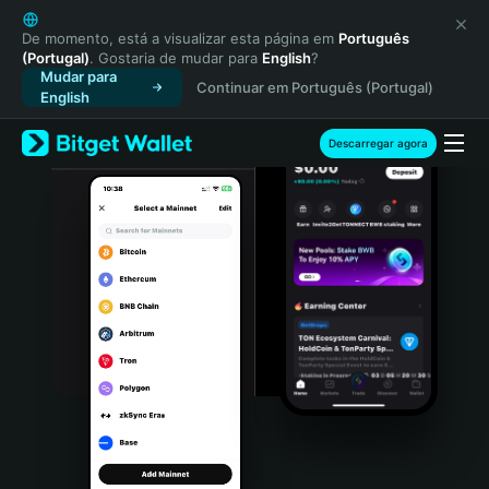
English
日本語
De momento, está a visualizar esta página em
Português
(Portugal)
. Gostaria de mudar para
English
?
Tiếng Việt
Mudar para
Continuar em Português (Portugal)
Русский
English
Español (Latinoamérica)
Türkçe
Descarregar agora
Italiano
Français
Deutsch
简体中文
繁體中文
Português (Portugal)
Bahasa Indonesia
ภาษาไทย
हिन्दी
বাংলা
Español
Português (Brasil)
Español (Argentina)