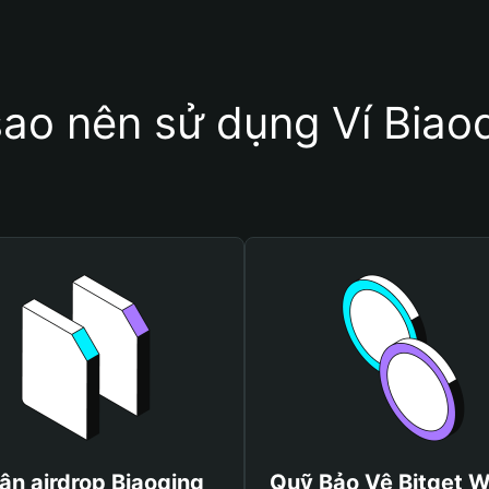
sao nên sử dụng Ví Biao
ận airdrop Biaoqing
Quỹ Bảo Vệ Bitget W