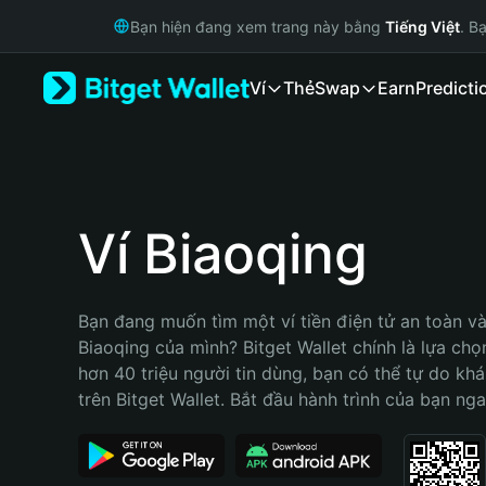
English
Bạn hiện đang xem trang này bằng
Tiếng Việt
. B
日本語
Tiếng Việt
Ví
Thẻ
Swap
Earn
Predicti
Русский
Español (Latinoamérica)
Türkçe
Italiano
Français
Deutsch
Ví Biaoqing
简体中文
繁體中文
Português (Portugal)
Bạn đang muốn tìm một ví tiền điện tử an toàn và 
Bahasa Indonesia
Biaoqing của mình? Bitget Wallet chính là lựa chọn 
ภาษาไทย
hơn 40 triệu người tin dùng, bạn có thể tự do kh
हिन्दी
trên Bitget Wallet. Bắt đầu hành trình của bạn nga
বাংলা
Español
Português (Brasil)
Español (Argentina)