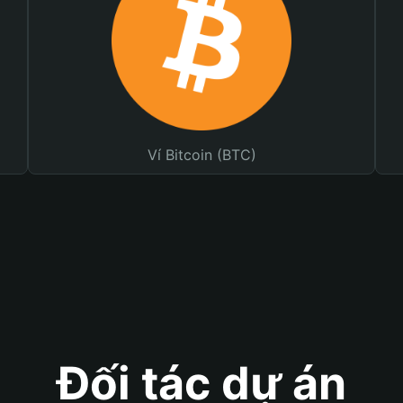
Ví Bitcoin (BTC)
Đối tác dự án