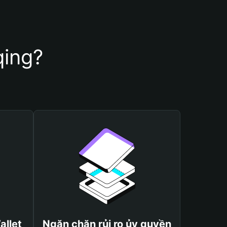
qing?
allet
Ngăn chặn rủi ro ủy quyền