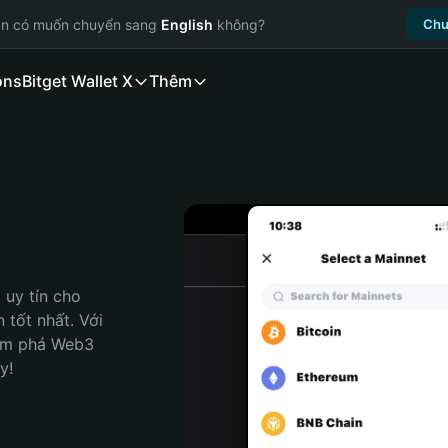
ạn có muốn chuyển sang
English
không?
Chu
ons
Bitget Wallet X
Thêm
uy tín cho 
tốt nhất. Với 
ám phá Web3 
y!