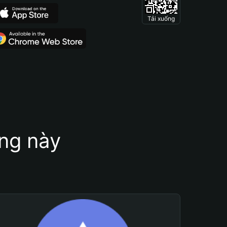
Tải xuống
ung này