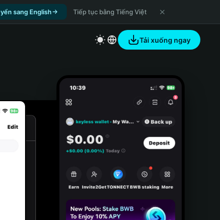
yển sang English
Tiếp tục bằng Tiếng Việt
Tải xuống ngay