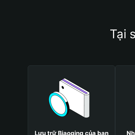
Tại 
Lưu trữ Biaoqing của bạn
Nh