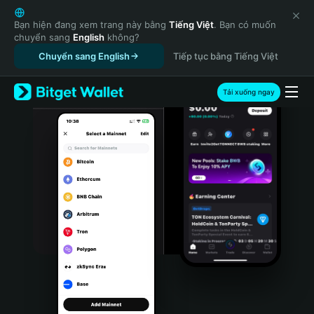
English
日本語
Bạn hiện đang xem trang này bằng
Tiếng Việt
. Bạn có muốn
chuyển sang
English
không?
Tiếng Việt
Chuyển sang English
Tiếp tục bằng Tiếng Việt
Русский
Español (Latinoamérica)
Türkçe
Tải xuống ngay
Italiano
Français
Deutsch
简体中文
繁體中文
Português (Portugal)
Bahasa Indonesia
ภาษาไทย
हिन्दी
বাংলা
Español
Português (Brasil)
Español (Argentina)