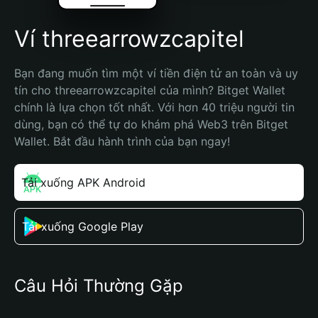
Ví threearrowzcapitel
Bạn đang muốn tìm một ví tiền điện tử an toàn và uy 
tín cho threearrowzcapitel của mình? Bitget Wallet 
chính là lựa chọn tốt nhất. Với hơn 40 triệu người tin 
dùng, bạn có thể tự do khám phá Web3 trên Bitget 
Wallet. Bắt đầu hành trình của bạn ngay!
Tải xuống APK Android
Tải xuống Google Play
Câu Hỏi Thường Gặp