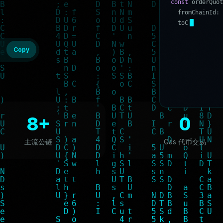
c
o
n
s
t
o
r
d
e
r
Q
u
o
t
f
r
o
m
C
h
a
i
n
I
d
:
t
o
C
h
a
i
n
I
d
:
'
5
f
r
o
m
T
o
k
e
n
:
'
0
:bitget-wallet-ai-lab/bitget-wallet-skill.git
Copy
8+
0
主流公链
Gas 代币交易