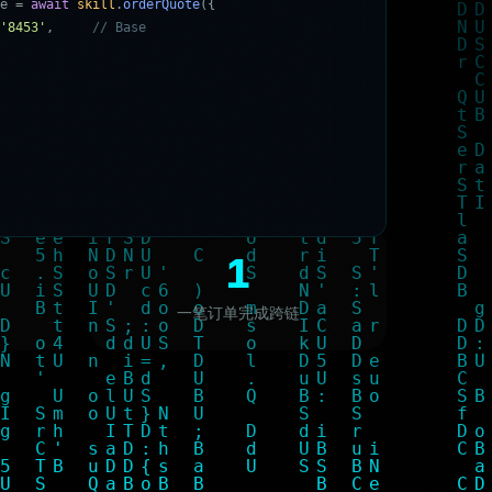
e
=
a
w
a
i
t
s
k
i
l
l
.
o
r
d
e
r
Q
u
o
t
e
(
{
'
8
4
5
3
'
,
/
/
B
a
s
e
6
'
,
/
/
B
N
B
C
h
a
i
n
x
8
3
3
1
一笔订单完成跨链