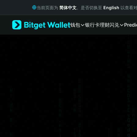
English
当前页面为
简体中文
。是否切换至
English
以查看对
日本語
Tiếng Việt
钱包
银行卡
理财
闪兑
Predi
Русский
Español (Latinoamérica)
Türkçe
Italiano
Français
Deutsch
简体中文
繁體中文
Português (Portugal)
Bahasa Indonesia
ภาษาไทย
हिन्दी
বাংলা
Español
Português (Brasil)
Español (Argentina)