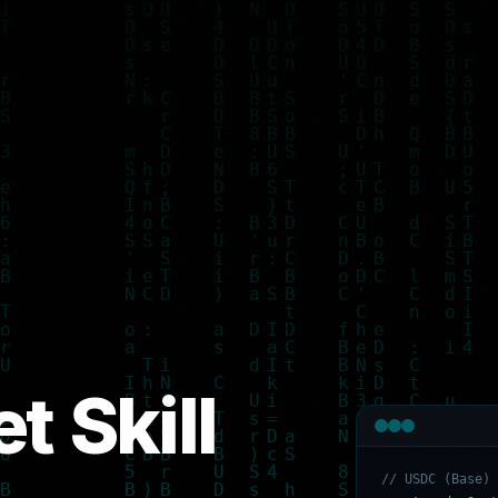
t Skill
/
/
U
S
D
C
(
B
a
s
e
)