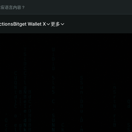
应语言内容？
ctions
Bitget Wallet X
更多
·
Agent Economy Hackathon
·
$30,000 Pri