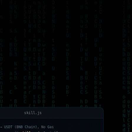
skill.js
→
U
S
D
T
(
B
N
B
C
h
a
i
n
)
,
N
o
G
a
s