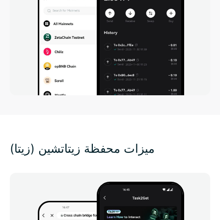
ميزات محفظة زيتاتشين (زيتا)