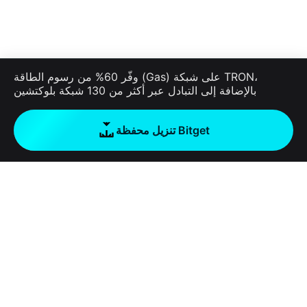
وفّر 60% من رسوم الطاقة (Gas) على شبكة TRON،
بالإضافة إلى التبادل عبر أكثر من 130 شبكة بلوكتشين
تنزيل محفظة Bitget
الشركة
نبذة عن محفظة Bitget
Products
المدونة
Crypto Card
Bitget Wallet X