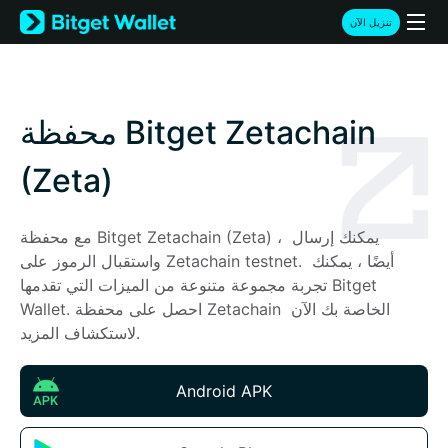
English
تنزيل الآن
日本語
Tiếng Việt
Русский
Español (Latinoamérica)
محفظة Bitget Zetachain
Türkçe
Italiano
(Zeta)
Français
Deutsch
简体中文
مع محفظة Bitget Zetachain (Zeta) ، يمكنك إرسال 
繁體中文
واستقبال الرموز على Zetachain testnet. أيضًا ، يمكنك 
Português (Portugal)
تجربة مجموعة متنوعة من الميزات التي تقدمها Bitget 
Bahasa Indonesia
Wallet. احصل على محفظة Zetachain الخاصة بك الآن 
ภาษาไทย
لاستكشاف المزيد.
हिन्दी
বাংলা
Android APK
Español
Português (Brasil)
Español (Argentina)