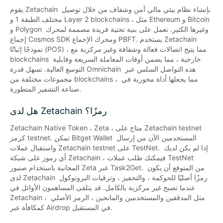
يقوم Zetachain بإنشاء نظام بيئي مالي آمن وشفاف من خلال توصيل 
مختلف الطبقة 1 و Layer 2 blockchains ، مثل Ethereum و Bitcoin 
و Polygon وغيرها الكثير. تعمل على بنية تحتية فريدة مصممة لمحرك 
إجماع Cosmos SDK ومحرك الإجماع PBFT. يستخدم Zetachain 
نموذجًا إثباتًا (POS) ، مما يتيح اتصالات فعالة وشفافة وغير مركزية مع 
blockchains خارجية ، مما يضمن أوقات المعاملة السريعة وقابلية 
التوسع العالية. تسهل قدرة Omnichain هذه التواصل السلس عبر 
مجموعات مختلفة من blockchains ، مما يجعلها أداة محورية في 
صناعة التشفير المتطورة.
هل لدى Zetachain رمزًا؟
Zetachain Native Token ، Zeta ، متاح على Zetachain testnet 
كرمز testnet. تمكن Bitget Wallet المستخدمين الآن من إرسال 
واستقبال عملات Zetachain testnet على TestNet. إذا لم يكن لديك 
أي رموز على شبكة Zetachain ، فيمكنك طلب عملات TestNet 
المجانية باستخدام صنبور Zeta عبر Task2Get. من المتوقع أن يكون 
لدى Zetachain رمزًا أصليًا للحوكمة ، والتحفيز ، وترقيات البروتوكول 
عندما تصبح غير مركزية بالكامل. قد يتلقى المساهمون الأوائل في 
Zetachain ، مثل المدققين والمستخدمين والمانحين ، الرمز الأصلي 
كمكافأة عبر Airdrop في المستقبل.