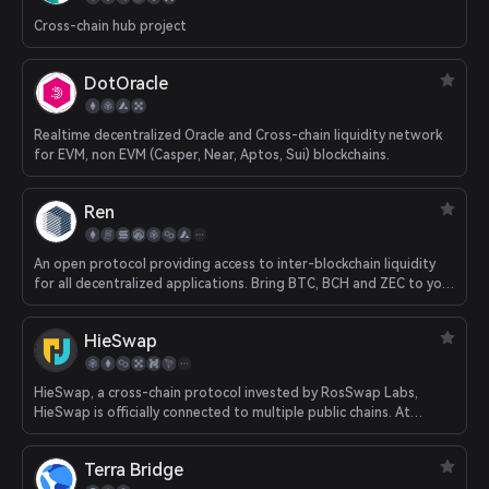
Cross-chain hub project
DotOracle
Realtime decentralized Oracle and Cross-chain liquidity network
for EVM, non EVM (Casper, Near, Aptos, Sui) blockchains.
Ren
An open protocol providing access to inter-blockchain liquidity
for all decentralized applications. Bring BTC, BCH and ZEC to your
Ethereum app.
HieSwap
HieSwap, a cross-chain protocol invested by RosSwap Labs,
HieSwap is officially connected to multiple public chains. At
present, the protocol has realized cross-chain conversion among
seven chains including FONChain, BNBChain, HECO, Ethereum,
Terra Bridge
OKXChain, Polygon and TRON.