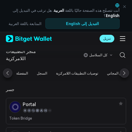
English
日本語
أنت تتصفّح هذه الصفحة حاليًا باللغة
العربية
. هل ترغب في التبديل إلى
Tiếng Việt
English
؟
Русский
المتابعة باللغة العربية
التبديل إلى English
Español (Latinoamérica)
Türkçe
تنزيل
Italiano
Français
متجر التطبيقات
Deutsch
كل السلاسل
اللامركزية
简体中文
繁體中文
Português (Portugal)
التوزيع المجاني
توصيات التطبيقات اللامركزية
السجل
المفضلة
Bahasa Indonesia
ภาษาไทย
العربية
جسر
हिन्दी
বাংলা
Portal
Español
Português (Brasil)
Token Bridge
Español (Argentina)