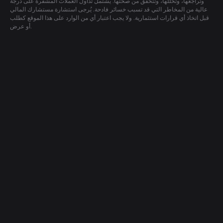
وتراجعها، وتحللها، وتتحقق من صحتها. يشتمل تداول العملات المشفرة على درجة
عالية من المخاطر التي قد تسبب خسائر فادحة. يُرجى استشارة مستشارك المالي
قبل اتخاذ أي قرارات استثمارية. ولا يجب اعتبار أي من الوارد على هذا الموقع كطلب
أو عرض.