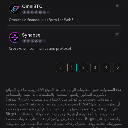
OmniBTC
Omnichain financial platform for Web3
Synapse
Cross-chain communication protocol
1
2
3
4
إخلاء المسئولية:
جميع المعلومات الواردة على هذا الموقع الإلكتروني، بما فيها المواقع
الإلكترونية المذكور روابطها التشعبية، والتطبيقات ذات الصلة، والمنتديات،
والمدونات، وحسابات مواقع التواصل الاجتماعي، والمنصات الأخرى ("الموقع")
موجودة بغرض المعرفة العامة فقط. لا تضمن محفظة Bitget أي معلومات، بما فيها
على سبيل المثال لا الحصر، دقتها وصلتها. لا يجب اعتبار أي معلومة تقدمها محفظة
Bitget كمشورة مالية، أو قانونية، أو غيرها. ولا يجب استخدامها لتلبية متطلبات
محددة لأي غرض. ويكون أي اعتماد على معلومات محفظة Bitget أو استخدامها على
مسؤوليتك الخاصة ووفقًا لتقديرك وحدك. ينبغي أن تبحث جيدًا بنفسك عن المعلومات