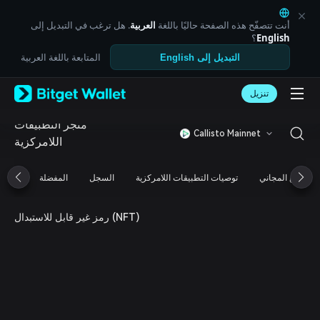
English
日本語
أنت تتصفّح هذه الصفحة حاليًا باللغة
العربية
. هل ترغب في التبديل إلى
Tiếng Việt
English
؟
Русский
المتابعة باللغة العربية
التبديل إلى English
Español (Latinoamérica)
Türkçe
تنزيل
Italiano
Français
متجر التطبيقات
Deutsch
Callisto Mainnet
اللامركزية
简体中文
繁體中文
Português (Portugal)
التوزيع المجاني
توصيات التطبيقات اللامركزية
السجل
المفضلة
Bahasa Indonesia
ภาษาไทย
العربية
رمز غير قابل للاستبدال (NFT)
हिन्दी
বাংলা
Español
Português (Brasil)
Español (Argentina)