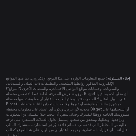
إخلاء المسئولية:
جميع المعلومات الواردة على هذا الموقع الإلكتروني، بما فيها المواقع
الإلكترونية المذكور روابطها التشعبية، والتطبيقات ذات الصلة، والمنتديات،
والمدونات، وحسابات مواقع التواصل الاجتماعي، والمنصات الأخرى ("الموقع")
موجودة بغرض المعرفة العامة فقط. لا تضمن محفظة Bitget أي معلومات، بما فيها
على سبيل المثال لا الحصر، دقتها وصلتها. لا يجب اعتبار أي معلومة تقدمها محفظة
Bitget كمشورة مالية، أو قانونية، أو غيرها. ولا يجب استخدامها لتلبية متطلبات
محددة لأي غرض. ويكون أي اعتماد على معلومات محفظة Bitget أو استخدامها على
مسؤوليتك الخاصة ووفقًا لتقديرك وحدك. ينبغي أن تبحث جيدًا بنفسك عن المعلومات
وتراجعها، وتحللها، وتتحقق من صحتها. يشتمل تداول العملات المشفرة على درجة
عالية من المخاطر التي قد تسبب خسائر فادحة. يُرجى استشارة مستشارك المالي
قبل اتخاذ أي قرارات استثمارية. ولا يجب اعتبار أي من الوارد على هذا الموقع كطلب
أو عرض.