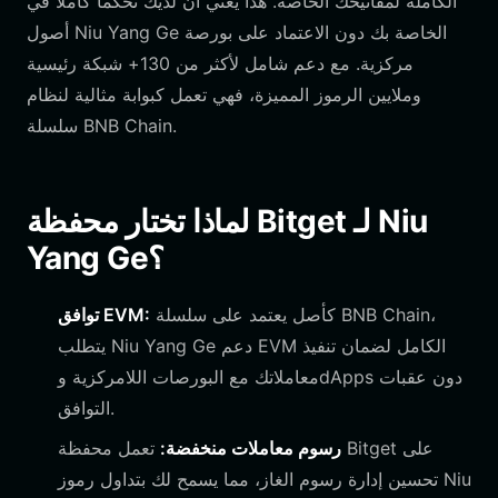
الكاملة لمفاتيحك الخاصة. هذا يعني أن لديك تحكماً كاملاً في
أصول Niu Yang Ge الخاصة بك دون الاعتماد على بورصة
مركزية. مع دعم شامل لأكثر من 130+ شبكة رئيسية
وملايين الرموز المميزة، فهي تعمل كبوابة مثالية لنظام
سلسلة BNB Chain.
لماذا تختار محفظة Bitget لـ Niu
Yang Ge؟
كأصل يعتمد على سلسلة BNB Chain،
توافق EVM:
يتطلب Niu Yang Ge دعم EVM الكامل لضمان تنفيذ
معاملاتك مع البورصات اللامركزية وdApps دون عقبات
التوافق.
رسوم معاملات منخفضة:
تعمل محفظة Bitget على
تحسين إدارة رسوم الغاز، مما يسمح لك بتداول رموز Niu