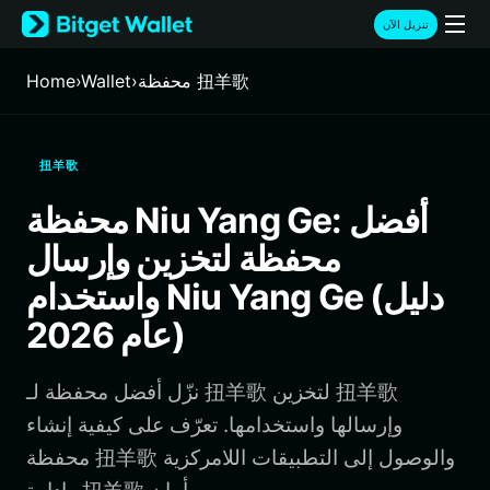
English
تنزيل الآن
日本語
Tiếng Việt
محفظة 扭羊歌
›
Wallet
›
Home
Русский
Español (Latinoamérica)
Türkçe
扭羊歌
Italiano
Français
محفظة Niu Yang Ge: أفضل
Deutsch
محفظة لتخزين وإرسال
简体中文
繁體中文
واستخدام Niu Yang Ge (دليل
Português (Portugal)
عام 2026)
Bahasa Indonesia
ภาษาไทย
हिन्दी
نزّل أفضل محفظة لـ 扭羊歌 لتخزين 扭羊歌
বাংলা
وإرسالها واستخدامها. تعرّف على كيفية إنشاء
Español
محفظة 扭羊歌 والوصول إلى التطبيقات اللامركزية
Português (Brasil)
Español (Argentina)