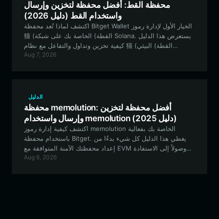
محفظة القط: أفضل محفظة لتخزين وإرسال
واستخدام القط (دليل 2026)
اكتشف لماذا تُعد محفظة Bitget Wallet الخيار الأول لإدارة رموز
猫 (القطة) الخاصة بك على شبكة Solana. يستعرض هذا الدليل
كيفية تخزين وتداول والتفاعل مع نظام 猫 (القطة) البيئي
Aug 7, 2026
المدفوع بالمجتمع بشكل آمن باستخدام محفظة لا مركزية من
الطراز الأول.
الدليل
محفظة memolution: أفضل محفظة لتخزين
وإرسال واستخدام memolution (دليل 2025)
اكتشف كيفية إدارة رموز memolution الخاصة بك بفعالية
باستخدام محفظة Bitget. يغطي هذا الدليل كل شيء بدءًا من
إعداد محفظتك الآمنة المتوافقة مع EVM وصولاً إلى الاستفادة
Aug 6, 2026
من أدوات انضباط التداول المتقدمة لرحلتك في عالم العملات
الميم.