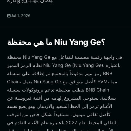
وإدارة 扭羊歌 بأمان.
Jul 1, 2026
ما هي محفظة Niu Yang Ge؟
محفظة Niu Yang Ge هي واجهة رقمية مصممة للتفاعل مع
نظام الرمز المميز Niu Yang Ge (Niu Yang Ge). باعتباره
رمز ميم مدفوعاً بالمجتمع تم إطلاقه على سلسلة BNB
Chain، يعمل Niu Yang Ge كأصل متوافق مع EVM، مما
يتطلب محفظة تدعم بروتوكولات سلسلة BNB Chain
بسلاسة. يستوحي المشروع إلهامه من أغنية فيروسية عن
الأغنام ترمز إلى الحظ السعيد والازدهار. وهو يضع نفسه
كأصل ثقافي ميمون، مستفيداً بشكل خاص من الترقب
الثقافي المحيط بعام 2027 باعتباره عام الأغنام القادم في
الأبراج الصينية. يتم الترويج للرمز المميز بنشاط من قبل