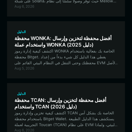
على شبكة Solana، حيث توفر وصولاً سلسًا إلى نظام Mellow
Aug 6, 2026
Yell البيئي، وتداولاً منخفض زمن الانتقال، وأماناً قوياً لمجموعتك
من الفنون الرقمية ورموز الميم.
الدليل
محفظة WONKA: أفضل محفظة لتخزين وإرسال
واستخدام عملة WONKA (دليل 2025)
اكتشف كيفية إدارة رموز WONKA الخاصة بك بفعالية باستخدام
محفظة Bitget. يغطي هذا الدليل كل شيء بدءاً من إعداد
محفظتك وحتى التنقل في النظام البيئي القائم على EVM لأصل
Aug 5, 2026
الميم الذي يحركه المجتمع هذا.
الدليل
محفظة TCAN: أفضل محفظة لتخزين وإرسال
واستخدام TCAN (دليل 2026)
اكتشف كيفية تخزين وإدارة رموز TCAN الخاصة بك بشكل آمن
باستخدام محفظة Bitget Wallet. يستكشف هذا الدليل الطبيعة
التجريبية لعملة Toucan (TCAN) على نظام EVM البيئي، ولماذا
Aug 6, 2026
تعتبر المحفظة القوية ومتعددة الشبكات ضرورية للمشاركة في