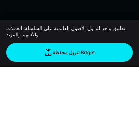
تطبيق واحد لتداول الأصول العالمية على السلسلة: العملات
والأسهم والمزيد
تنزيل محفظة Bitget
الشركة
نبذة عن محفظة Bitget
Products
المدونة
Crypto Card
Bitget Wallet X
الأكاديمية
Stablecoin Earn
المطورون
الأمان