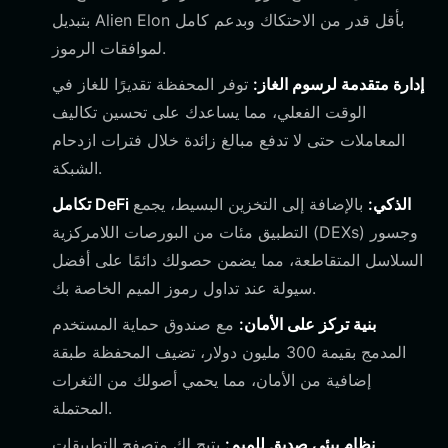
بتبديل Alien Elon بأقل قدر من الاحتكاك وبدعم كامل
لموافقات الرموز.
إدارة متقدمة لرسوم الغاز:
توفر المحفظة تقديرًا للغاز في
الوقت الفعلي، مما يساعدك على تحسين تكاليف
المعاملات حتى لا تدفع مبالغ زائدة خلال فترات ازدحام
الشبكة.
تكامل DeFi الذكي:
بالإضافة إلى التخزين البسيط، يجمع
التطبيق مئات من البورصات اللامركزية (DEXs) وجسور
السلاسل المتقاطعة، مما يضمن حصولك دائمًا على أفضل
سيولة عند تداول رموز الميم الخاصة بك.
بنية تركز على الأمان:
مع صندوق حماية المستخدم
المدمج بقيمة 300 مليون دولار، تضيف المحفظة طبقة
إضافية من الأمان، مما يحمي أصولك من الثغرات
المحتملة.
نظام بيئي صديق للميم:
يتيح لك متصفح التطبيقات