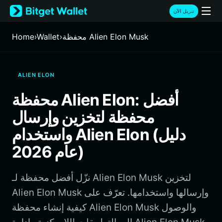
English
تنزيل الآن
日本語
Tiếng Việt
محفظة Alien Elon Musk
›
Wallet
›
Home
Русский
Español (Latinoamérica)
Türkçe
ALIEN ELON
Italiano
Français
محفظة Alien Elon: أفضل
Deutsch
محفظة لتخزين وإرسال
简体中文
繁體中文
واستخدام Alien Elon (دليل
Português (Portugal)
عام 2026)
Bahasa Indonesia
ภาษาไทย
हिन्दी
نزّل أفضل محفظة لـ Alien Elon Musk لتخزين
বাংলা
Alien Elon Musk وإرسالها واستخدامها. تعرّف على
Español
كيفية إنشاء محفظة Alien Elon Musk والوصول
Português (Brasil)
Español (Argentina)