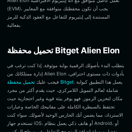
Alien Elon تعمل كأصل متوافق مع آلة إيثيريوم الافتراضية
(EVM)، يجب أن تكون محفظتك متوافقة مع المعايير
المستندة إلى إيثيريوم للتفاعل مع العقود الذكية للرمز
بفعالية.
تحميل محفظة Bitget Alien Elon
يتطلب البدء بأصولك الرقمية بوابة موثوقة. إذا كنت ترغب في
إدارة ممتلكاتك من Alien Elon بأدوات ذات مستوى احترافي،
. يعمل هذا التطبيق كبوابة
تحميل محفظة Bitget
فيجب عليك
شاملة لعالم التمويل اللامركزي، حيث يقدم أكثر من مجرد
مكان لتخزين الرموز. فهو يوفر بيئة قوية وغير احتجازية حيث
تحتفظ بالسيطرة الكاملة على مفاتيحك الخاصة وعبارات
الاسترداد، مما يضمن أنك الحارس الوحيد لأصولك. سواء كنت
تستخدم جهاز iOS، أو هاتف ذكي يعمل بنظام Android، أو
تفضل سهولة إضافة المتصفح للتفاعل عبر سطح المكتب،