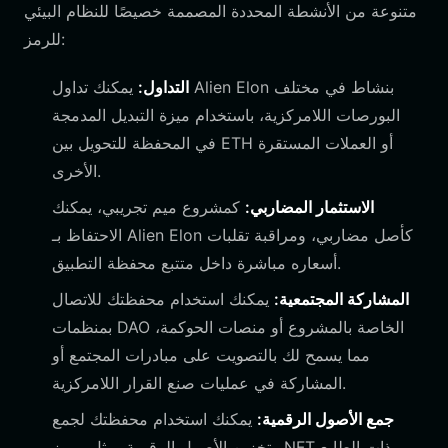
متنوعة من الأنشطة المحددة المصممة خصيصًا للنظام البيئي
للرمز:
التداول:
يمكنك تداول Alien Elon بنشاط في مختلف
البورصات اللامركزية، باستخدام ميزة التبديل المدمجة
في المحفظة للتحويل بين ETH أو العملات المستقرة
الأخرى.
الاستثمار المضاربي:
كمشروع ميم تجريبي، يمكنك
الاحتفاظ بـ Alien Elon كأصل مضاربي، ومراقبة تقلبات
أسعاره مباشرة داخل متتبع محفظة التطبيق.
المشاركة المجتمعية:
يمكنك استخدام محفظتك للاتصال
بمنظمات DAO الخاصة بالمشروع أو منصات الحوكمة،
مما يسمح لك بالتصويت على مبادرات المجتمع أو
المشاركة في عمليات صنع القرار اللامركزية.
جمع الأصول الرقمية:
يمكنك استخدام محفظتك لجمع
وتخزين الأصول الرقمية، مثل رموز NFT ذات الطابع