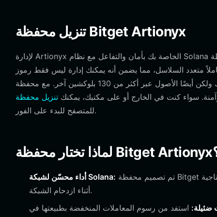
تنزيل محفظة Bitget Artionyx
لإدارة Artionyx الخاصة بك بأمان والتفاعل مع نظام Solana البيئي، تحتاج إلى أداة قوية ولامركزية. توفر محفظة Bitget تجربة سلسة لكل
 متعدد السلاسل، مما يضمن أنه يمكنك إدارة ليس فقط رموز Artionyx
الخاصة بك ولكن أيضًا الأصول عبر أكثر من 130 بلوكشين آخر. مع محفظة Bitget، تحتفظ بالتحكم الكامل في مفاتيحك الخاصة، مما يعني
آمنة. سواء كنت في الخارج أو على مكتبك، يمكنك
للمتصفح للبدء على الفور.
محفظة Bitget Artionyx؟
تم تصميم محفظة Bitget للتعامل مع إنتاجية Solana العالية، مما يضمن معالجة معاملاتك على الفور حتى
أداء محسّن لشبكة Solana:
أثناء ازدحام الشبكة.
 ضئيلة:
استفد من رسوم المعاملات المنخفضة بطبيعتها في Solana، والتي تعد حيوية عند تداول أو سك العديد من