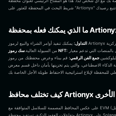
التداول:
يمكنك تنفيذ أوامر الشراء والبيع لرموز Artionyx في البورصات اللامركزية (DEXs) المجمعة داخل نظام Bitget البيئي، مستفيدًا
استخدم محفظتك للاتصال بالمنصات التي تدعم معيار Artionyx، مما يسمح لك بسك محتوى مرئي
سك رموز NFT:
من السيولة العالية.
بلوكشين.
جمع الفن الرقمي:
قم ببناء وعرض محفظتك من رموز NFT التي تم
شفرة الأخرى
على عكس المحافظ المصممة للسلاسل المتوافقة مع EVM (مثل Ethereum أو Polygon) التي تعتمد على هياكل رسوم الغاز المعقدة
وتفاعلات العقود الذكية، تستفيد محفظة Artionyx على Solana من بنية عالية الأداء. تستخدم Solana آلية "إثبات التاريخ" الفريدة، والتي