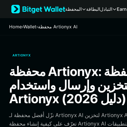
English
Earn
التبادل
البطاقة
المحفظة
日本語
Tiếng Việt
Русский
محفظة Artionyx AI
›
Wallet
›
Home
Español (Latinoamérica)
Türkçe
Italiano
Français
ARTIONYX
Deutsch
简体中文
محفظة Artionyx: أفضل محفظة
繁體中文
Português (Portugal)
تخزين وإرسال واستخدام
Bahasa Indonesia
ภาษาไทย
Artionyx (دليل 2026)
हिन्दी
বাংলা
Español
نزّل أفضل محفظة لـ Artionyx AI لتخزين Artionyx AI وإرسالها واستخدامها.
Português (Brasil)
تعرّف على كيفية إنشاء محفظة Artionyx AI والوصول إلى التطبيقات
Español (Argentina)