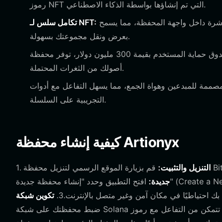
رموز NFT التي تم إنشاؤها بواسطة الذكاء الاصطناعي.
قم بإدارة أصولك المرئية التي تم إنشاؤها بواسطة الذكاء الاصطناعي مباشرة داخل واجهة المحفظة، مما يسمح
تكامل سلس لـ NFT:
بعرض ونقل مجموعتك بسهولة.
مع صندوق حماية المستخدم بقيمة 300 مليون دولار، توفر محفظة Bitget طبقة إضافية من الأمان، مما يحمي
أصولك من الثغرات المحتملة.
ة للمبدعين وهواة الجمع، مما يسهل التفاعل مع أدوات NFT
التجريبية على السلسلة.
كيفية إنشاء محفظة Artionyx
التنزيل والتثبيت:
1.
جديدة:
افتح التطبيق وحدد "إنشاء محفظة جديدة" (Create a New Wallet). قم بتعيين كلمة مرور قوية وتأكد من نسخ عبارة الاسترداد
بك احتياطيًا في مكان آمن وغير متصل بالإنترنت.3.