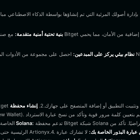
بنية تحتية أمنية متقدمة:
نظام بيئي يركز على المبدعين:
احصل على مجموعة من الأدوات المصمم
قم بزيارة الموقع الرسمي لتنزيل محفظة Bitget وتثبيت التطبيق أو إضافة المتصفح على جهازك.2.
إنشاء محفظة
تدعم محفظة Bitget شبكة Solana افتراضيًا. تأكد من
تكوين شبكة Solana:
الخاصة 
 عبارة البذور الخاصة بك:
لا تشارك عبارة
ضبط محفظتك على شبكة Solana الرئيسية حتى تتمكن من التفاعل مع رموز Artionyx.4.