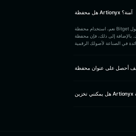
هل محفظة Artionyx آمنة؟
نعم، استخدام محفظة Bitget لأصول Artionyx الخاصة بك آمن للغاية. أنت تحتفظ بالملكية الكاملة لمفاتيحك الخاصة،
ى ذلك، فإن محفظة Bitget مدعومة بصندوق