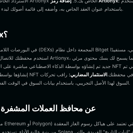
استخدم
إضافة رمز Artionyx:
الاسترداد الخاصة بك مع أي شخص أبدًا. هذا هو المفتاح الرئيسي لعنوان محفظة Artionyx الخاص بك.5.
شريط البحث في المحفظة للعثور على "Artionyx" باستخدام عنوان العقد الخاص به، وأضفه إلى قائمة أصولك لبدء تتبع رصيدك.
ما الذي يمكنك فعله بمحفظة Artionyx؟
جديد تم إنشاؤه بواسطة الذكاء الاصطناعي مباشرة على ال
نشاؤها بواسطة الذكاء الاصطناعي، والتي يتم تخزينها بأمان داخل قسم معرض NFT في محفظتك.
الاستثمار المضاربي:
راقب تحركات
السوق لهذا الأصل التجريبي، باستخدام بيانات السوق في الوقت الفعلي للمحفظة لإبلاغ استراتيجية الاحتفاظ طويلة الأجل الخاصة بك.
كيف تختلف محافظ Artionyx عن محافظ العملات الم