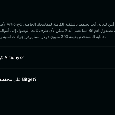
مما يعني أنه لا يمكن لأي طرف ثالث الوصول إلى أموالك. بالإضافة إل
حماية المستخدم بقيمة 300 مليون دولار، مما يوفر إجراءات أمنية رائدة في الصناعة لأصولك الرقمية.
كيف أحصل على عنوان محفظة Artionyx؟
هل يمكنني تخزين Artionyx على محفظة Bitget؟