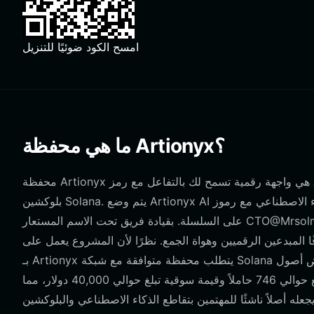
امسح الكود ضوئيًا للتنزيل
ما هي محفظة Artionyx؟
محفظة Artionyx هي واجهة رقمية تسمح لك بالتفاعل مع رمز Artionyx، وهو أصل مشتق من فن الذكاء الاصطناعي التجريبي مبني على
بلوكشين Solana. يتم وضع Artionyx AI رسميًا كمشروع يدمج المحتوى المرئي الذي تم إنشاؤه بواسطة الذكاء الاصطناعي مع رموز NFT
على السلسلة. بقيادة فريق تحت الاسم المستعار CTO@Mrsolmoon، يركز المشروع على إنشاء آلية إنشاء وتداول مخصصة لرموز NFT
 الرقميين وهواة الجمع. نظرًا لأن المشروع يعمل على Solana، فإن الاحتفاظ
بـ Artionyx يتطلب محفظة متوافقة مع شبكة Solana لإدارة رموزك وعرض أصول NFT الخاصة بك التي تم إنشاؤها بواسطة الذكاء
الاصطناعي. يحافظ المشروع حاليًا على حضور متواضع في السوق مع حوالي 746 حاملاً وقيمة سوقية تبلغ حوالي 40,000 دولار، مما