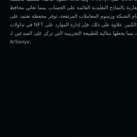
لنماذج التقليدية القائمة على الحساب. بينما تعاني محافظ EVM غالبًا من
لشبكة ورسوم المعاملات المرتفعة، توفر محفظة تعتمد على Solana مثل Bitget تجربة أكثر سلاسة للمستخدمين الذين يشاركون
في تداولات NFT المتكررة أو عمليات نقل الرموز ذات الحجم الكبير. علاوة على ذلك، فإن إدارة الموارد على Solana مبسطة، مما يضمن
ما يجعلها مثالية للطبيعة التجريبية التي تركز على المبدعين لـ
Artionyx.