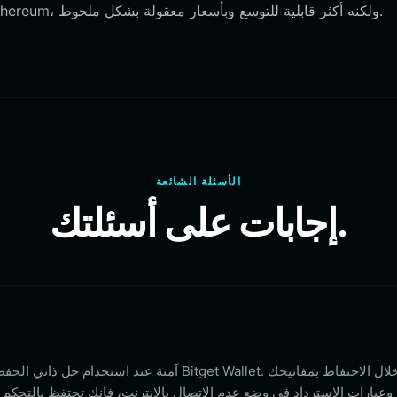
هيكل رسوم الغاز الذي يعد بديهياً للمستخدمين المعتادين على Ethereum، ولكنه أكثر قابلية للتوسع وبأسعار معقولة بشكل ملحوظ.
الأسئلة الشائعة
إجابات على أسئلتك.
وعبارات الاسترداد في وضع عدم الاتصال بالإنترنت، فإنك تحتفظ بالتحك