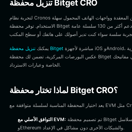
تنزيل محفظة Bitget CRO
لتجربة نظام Cronos البيئي بالكامل، تحتاج إلى أداة تسد الفجوة بين بروتوكولات البلوكتشين المعقدة وواجهات الهاتف المحمول سهلة
الاستخدام. توفر محفظة Bitget حلاً قوياً ولامركزياً مصمماً لكل من المبتدئين والمتداولين المتمرسين. ومع دعم أكثر من 130 سلسلة عامة
مباشرة لأجهزة iOS وAndroid، أو تثبيت إضافة المتصفح للتفاعل مع التطبيقات اللامركزية (dApps). على
تنزيل محفظة Bitget
يمكنك
عكس البورصات المركزية، تضمن لك محفظة Bitget الاحتفاظ بالحفظ الذاتي الحقيقي لأصولك، مما يمنحك تحكماً كاملاً في مفاتيحك
الخاصة وعبارات الاسترداد.
لماذا تختار محفظة Bitget CRO؟
تم تصميم محفظة Bitget للتعامل مع سلاسل EVM بسهولة، مما يضمن لك التبديل بسهولة بين Cronos
التوافق الأصلي مع EVM:
وEthereum والشبكات الأخرى دون مشاكل في الإعداد.