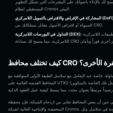
ح لك بالإدلاء بأصواتك على المقترحات التي تشكل التطوير
المستقبلي لنظام Cronos البيئي.
في الإقراض والاقتراض بالتمويل اللامركزي (DeFi):
السيولة أو اقتراض الأصول مقابل ممتلكاتك من CRO.
استخدم متصفح التطبيقات اللامركزية (DApp) المدمج للوصول إلى مختلف البورصات
التداول في البورصات اللامركزية (DEX):
 المشفرة الأخرى؟
 عند التعامل مع سلاسل الطبقة الأولى المتوافقة مع EVM مثل Cronos. على عكس
المحافظ القديمة القائمة على UTXO (مثل تلك الخاصة بالبيتكوين)، تعمل محفظة CRO على نموذج قائم على الحساب. وهذا يعني أنه بدلاً
عض المحافظ تعاني من ازدحام الشبكة، فإن محفظة EVM مخصصة مثل Bitget محسنة لرسوم المعاملات
المنخفضة والإنتاجية العالية لشبكة Cronos. إنها تبتعد عن نماذج الموارد الصارمة الموجودة في سلاسل مثل EOS، وتركز بدلاً من ذلك على