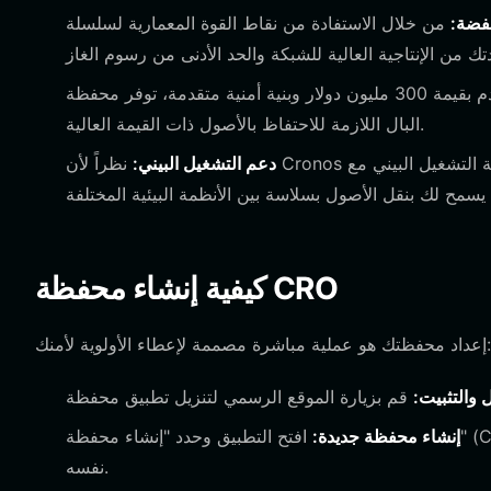
خفضة:
من خلال الاستفادة من نقاط القوة المعمارية لسلسلة Cronos، تعمل محفظة Bitget على تحسين
مع صندوق حماية المستخدم بقيمة 300 مليون دولار وبنية أمنية متقدمة، توفر محفظة Bitget راحة
البال اللازمة للاحتفاظ بالأصول ذات القيمة العالية.
دعم التشغيل البيني:
نظراً لأن Cronos تتميز بإمكانية التشغيل البيني مع Cosmos SDK، فقد تم تصميم محفظة Bitget للتعامل مع
كيفية إنشاء محفظة CRO
إعداد محفظتك هو عملية مباشرة مصممة لإعطاء الأولوية لأمنك:
ل والتثبيت:
إنشاء محفظة جديدة:
افتح التطبيق وحدد "إنشاء محفظة" (Create a Wallet). سيُطلب منك تعيين كلمة مرور قوية وفريدة للتطبيق
نفسه.