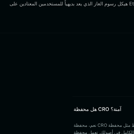
هل محفظة CRO آمنة؟
نعم، محفظة CRO آمنة عند استخدام حل ذاتي الحفظ مثل محفظة Bitget Wallet. من خلال الاحتفاظ بمفاتيحك
م الكامل في أصولك. تعمل محفظة