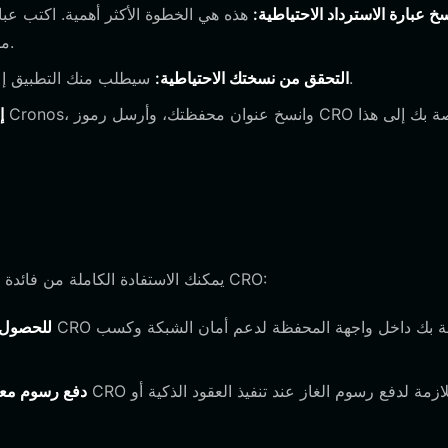
خ عبارة الاسترداد الاحتياطية:
هذه هي الخطوة الأكثر أهمية. اكتب عبا
مكان آمن وغير متصل بالإنترنت. لا تشاركها مع أي شخص أبداً.
سيطلب منك التطبيق إعادة إدخال الكلمات بالترتيب الصحيح للتأكد من حفظها بدقة.
التحقق من نسختك الاحتياطية:
إ
امتلاك محفظة هو الخطوة الأولى فقط. مع محفظة Bitget، يمكنك الاستفادة الكاملة من فائدة رمز CRO:
التخزين (ing
دفع رسوم معا