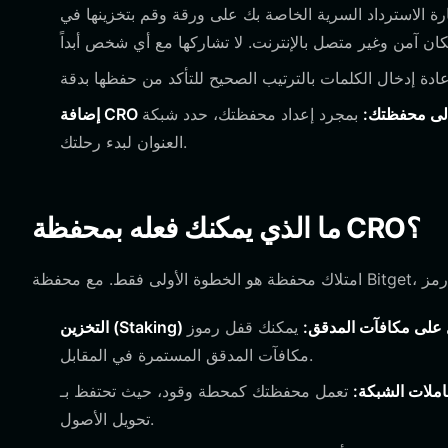
رة الاسترداد السرية الخاصة بك على ورقة وقم بتخزينها في
ضافة CRO إلى محفظتك:
بمجرد إعداد محفظتك، حدد شبكة Cronos، وانسخ عنوان محفظتك، وأرسل رموز CRO الخاصة بك إلى هذا
العنوان لبدء رحلتك.
ما الذي يمكنك فعله بمحفظة CRO؟
Stak) للحصول على مكافآت المدقق:
يمكنك قفل رموز CRO الخاصة بك داخل واجهة المحفظة لدعم أمان الشبكة وكسب
مكافآت المدقق المستمرة في المقابل.
ملات الشبكة:
تعمل محفظتك كمحطة وقود، حيث تحتفظ بـ CRO اللازمة لدفع رسوم الغاز عند تنفيذ العقود الذكية أو
تحويل الأصول.