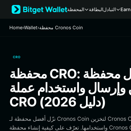
English
Earn
التبادل
البطاقة
المحفظة
日本語
Tiếng Việt
Русский
محفظة Cronos Coin
›
Wallet
›
Home
Español (Latinoamérica)
Türkçe
Italiano
Français
CRO
Deutsch
简体中文
محفظة CRO: أفضل محفظة
繁體中文
Português (Portugal)
 وإرسال واستخدام عملة
Bahasa Indonesia
ภาษาไทย
CRO (دليل 2026)
हिन्दी
বাংলা
Español
نزّل أفضل محفظة لـ Cronos Coin لتخزين Cronos Coin وإرسالها
Português (Brasil)
واستخدامها. تعرّف على كيفية إنشاء محفظة Cronos Coin والوصول إلى
Español (Argentina)