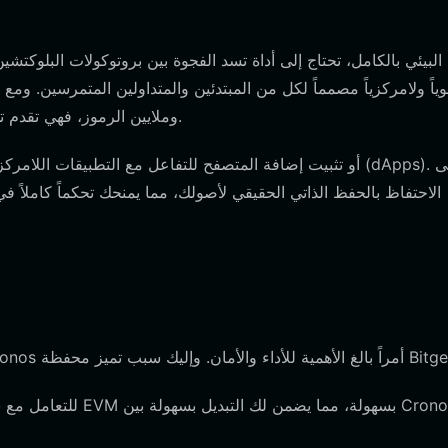
وملايين الرموز، فهي تقدم تجربة سلسة سواء كنت تدير أصولك على هاتفك أو سطح المكتب.
اسبة لسلسلة متوافقة مع EVM مثل Cronos أمراً بالغ الأهمية للأداء والأمان. وإليك سبب تميز محفظة Bitget: