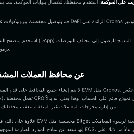
يت على الحوكمة:
استخدم محفظتك للاتصال ببوابات الحوكمة، مما يسم
قم بتوصيل محفظتك ببروتوكولات DeFi الرائدة على Cronos لتوفير
المشاركة 
اللامركزية، مما يسمح لك بمبادلة CRO برموز أخرى فوراً وبأمان.
كيف تختلف محافظ CRO عن محافظ العملات
لا يتم إنشاء جميع المحافظ على قدم المساواة، خاصة
من إدارة مخرجات المعاملات غير المنفقة، تتعقب محفظتك رصيداً مرتبطاً بعنوان محدد، مما يبسط كيفية عمل العقود الذكية.
علاوة على ذلك، في حين أن ب