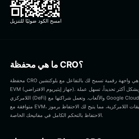
امسح الكود ضوئيًا للتنزيل
ما هي محفظة CRO؟
محفظة CRO هي واجهة رقمية تسمح لك بالتفاعل مع بلوكتشين Cronos، وهي شبكة قوية من الطبقة الأولى (Layer 1) مبنية وفق معيار
EVM (جهاز إيثيريوم الافتراضي). وبشكل أكثر تحديداً، تسهل عملة $CRO (Cronos) الحفظ الذاتي على الويب 3، مع التركيز على التمويل
اللامركزي (DeFi) والألعاب. وتعمل شراكتها مع Google Cloud على تعزيز الأمان والابتكار من خلال أكثر من 500 مطور. ولأن Cronos
متوافقة مع EVM، فإن المحفظة الموثوقة تعمل كبوابتك للتطبيقات اللامركزية، مما يتيح لك الاحتفاظ برموز CRO وإرسالها واستلامها مع
الاحتفاظ بالتحكم الكامل في مفاتيحك الخاصة.