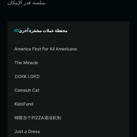
سلسة قدر الإمكان.
محفظة عملات مشفرة أخرى
America First For All Americans
The Miracle
ᗪOᖇK ᒪOᖇᗪ
Cameuh Cat
KidsFund
蝴蝶首个PIZZA通缩机制
Just a Dress