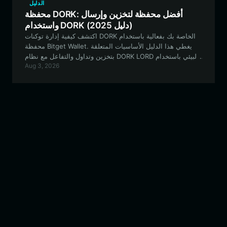
الدليل
محفظة DORK: أفضل محفظة لتخزين وإرسال
واستخدام DORK (دليل 2025)
اكتشف كيفية إدارة توكنات DORK الخاصة بك بفعالية باستخدام
محفظة Bitget Wallet. يغطي هذا الدليل الأساسيات المتعلقة
بتخزين وتداول والتفاعل مع نظام DORK LORD البيئي باستخدام
Aug 3, 2026
محفظة آمنة ولامركزية ومتوافقة مع شبكة EVM.