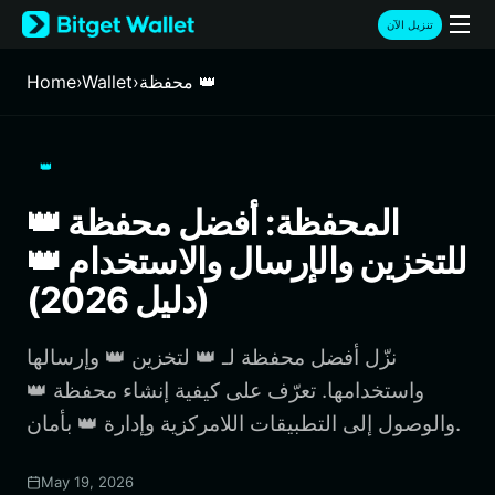
English
تنزيل الآن
日本語
Tiếng Việt
محفظة 👑
›
Wallet
›
Home
Русский
Español (Latinoamérica)
Türkçe
👑
Italiano
Français
👑 المحفظة: أفضل محفظة
Deutsch
للتخزين والإرسال والاستخدام 👑
简体中文
繁體中文
(دليل 2026)
Português (Portugal)
Bahasa Indonesia
نزّل أفضل محفظة لـ 👑 لتخزين 👑 وإرسالها
ภาษาไทย
हिन्दी
واستخدامها. تعرّف على كيفية إنشاء محفظة 👑
বাংলা
والوصول إلى التطبيقات اللامركزية وإدارة 👑 بأمان.
Español
Português (Brasil)
May 19, 2026
Español (Argentina)