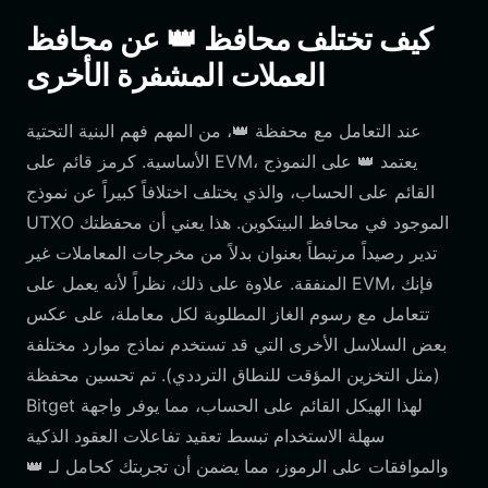
كيف تختلف محافظ 👑 عن محافظ
العملات المشفرة الأخرى
عند التعامل مع محفظة 👑، من المهم فهم البنية التحتية
الأساسية. كرمز قائم على EVM، يعتمد 👑 على النموذج
القائم على الحساب، والذي يختلف اختلافاً كبيراً عن نموذج
UTXO الموجود في محافظ البيتكوين. هذا يعني أن محفظتك
تدير رصيداً مرتبطاً بعنوان بدلاً من مخرجات المعاملات غير
المنفقة. علاوة على ذلك، نظراً لأنه يعمل على EVM، فإنك
تتعامل مع رسوم الغاز المطلوبة لكل معاملة، على عكس
بعض السلاسل الأخرى التي قد تستخدم نماذج موارد مختلفة
(مثل التخزين المؤقت للنطاق الترددي). تم تحسين محفظة
Bitget لهذا الهيكل القائم على الحساب، مما يوفر واجهة
سهلة الاستخدام تبسط تعقيد تفاعلات العقود الذكية
والموافقات على الرموز، مما يضمن أن تجربتك كحامل لـ 👑