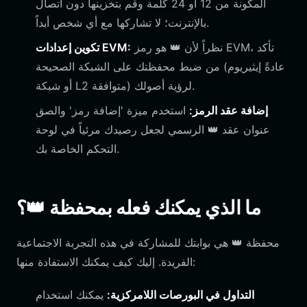
المكونة من 12 أو 24 كلمة وقم بتخزينها دون اتصال
بالإنترنت؛ لا تشاركها مع أي شخص أبداً.
نظراً لأن 👑 هو رمز EVM، تأكد
تكوين إعدادات EVM:
من ضبط محفظتك على الشبكة الصحيحة (عادةً إيثيريوم
أو شبكة L2 متوافقة) لرؤية أصولك.
إضافة عقد الرمز:
استخدم ميزة 'إضافة رمز' والصق
عنوان عقد 👑 الرسمي لجعل رصيدك مرئياً في لوحة
التحكم الخاصة بك.
ما الذي يمكنك فعله بمحفظة 👑؟
محفظة 👑 هي بوابتك للمشاركة في هذه التجربة الاجتماعية
الفريدة. إليك كيف يمكنك الاستفادة منها:
التداول في البورصات اللامركزية:
يمكنك استخدام