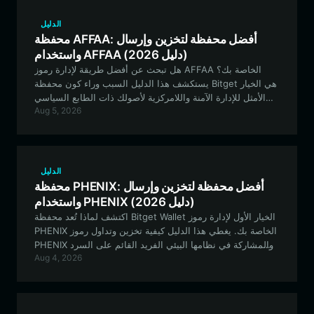
الدليل
محفظة AFFAA: أفضل محفظة لتخزين وإرسال
واستخدام AFFAA (دليل 2026)
هل تبحث عن أفضل طريقة لإدارة رموز AFFAA الخاصة بك؟
يستكشف هذا الدليل السبب وراء كون محفظة Bitget هي الخيار
الأمثل للإدارة الآمنة واللامركزية لأصولك ذات الطابع السياسي
Aug 5, 2026
على شبكة EVM.
الدليل
محفظة PHENIX: أفضل محفظة لتخزين وإرسال
واستخدام PHENIX (دليل 2026)
اكتشف لماذا تُعد محفظة Bitget Wallet الخيار الأول لإدارة رموز
PHENIX الخاصة بك. يغطي هذا الدليل كيفية تخزين وتداول رموز
PHENIX والمشاركة في نظامها البيئي الفريد القائم على السرد
Aug 4, 2026
القصصي بشكل آمن باستخدام محفظة متوافقة مع شبكة EVM.