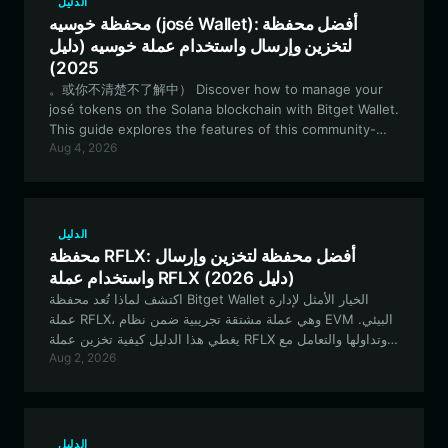
الدليل
محفظة خوسيه (josé Wallet): أفضل محفظة
لتخزين وإرسال واستخدام عملة خوسيه (دليل
2025)
。或你不清楚不了解中） Discover how to manage your
josé tokens on the Solana blockchain with Bitget Wallet.
This guide explores the features of this community-
Aug 4, 2026
driven meme project and how to securely store, trade,
and engage with your assets using a member-leading
decentralized wallet. استكشف كيفية إدارة رموز José
الخاصة بك على شبكة سولانا (Solana) باستخدام محفظة
Bitget. يستعرض هذا الدليل ميزات مشروع الميم (Meme) الذي
الدليل
يقوده المجتمع، وكيفية تخزين أصولك وتداولها والتفاعل معها
محفظة RFLX: أفضل محفظة لتخزين وإرسال
بشكل آمن باستخدام محفظة لامركزية رائدة.
واستخدام عملة RFLX (دليل 2026)
اكتشف لماذا تُعد محفظة Bitget Wallet الخيار الأمثل لإدارة
عملة RFLX، وهي عملة مشتقة تجريبية ضمن نظام EVM البيئي.
يغطي هذا الدليل كيفية تخزين عملة RFLX وتداولها والتعامل مع
Aug 2, 2026
خزائنها المرمزة بشكل آمن وفعال.
الدليل