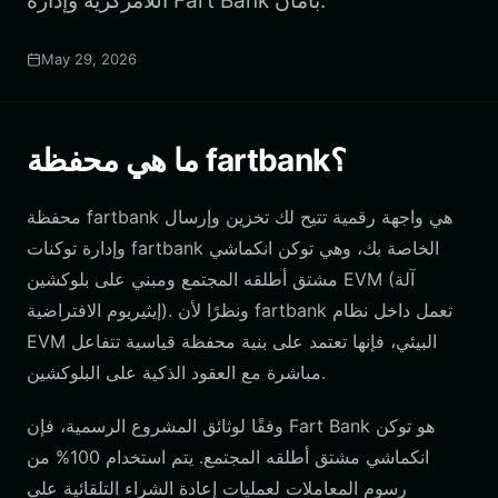
اللامركزية وإدارة Fart Bank بأمان.
May 29, 2026
ما هي محفظة fartbank؟
محفظة fartbank هي واجهة رقمية تتيح لك تخزين وإرسال
وإدارة توكنات fartbank الخاصة بك، وهي توكن انكماشي
مشتق أطلقه المجتمع ومبني على بلوكشين EVM (آلة
إيثيريوم الافتراضية). ونظرًا لأن fartbank تعمل داخل نظام
EVM البيئي، فإنها تعتمد على بنية محفظة قياسية تتفاعل
مباشرة مع العقود الذكية على البلوكشين.
وفقًا لوثائق المشروع الرسمية، فإن Fart Bank هو توكن
انكماشي مشتق أطلقه المجتمع. يتم استخدام 100% من
رسوم المعاملات لعمليات إعادة الشراء التلقائية على