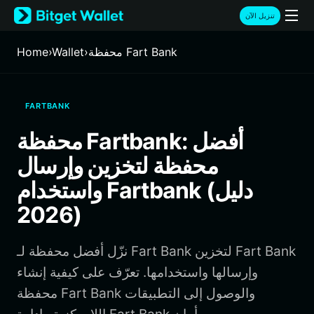
English
تنزيل الآن
日本語
Tiếng Việt
محفظة Fart Bank
›
Wallet
›
Home
Русский
Español (Latinoamérica)
Türkçe
FARTBANK
Italiano
Français
محفظة Fartbank: أفضل
Deutsch
محفظة لتخزين وإرسال
简体中文
繁體中文
واستخدام Fartbank (دليل
Português (Portugal)
2026)
Bahasa Indonesia
ภาษาไทย
हिन्दी
نزّل أفضل محفظة لـ Fart Bank لتخزين Fart Bank
বাংলা
وإرسالها واستخدامها. تعرّف على كيفية إنشاء
Español
محفظة Fart Bank والوصول إلى التطبيقات
Português (Brasil)
Español (Argentina)