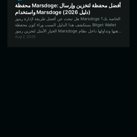
محفظة Marsdoge: أفضل محفظة لتخزين وإرسال
واستخدام Marsdoge (دليل 2026)
هل تبحث عن أفضل طريقة لإدارة رموز Marsdoge الخاصة بك؟
يستكشف هذا الدليل السبب وراء كون محفظة Bitget Wallet
الخيار الأمثل لتخزين رموز Marsdoge ورهنها وتداولها داخل نظام
Aug 2, 2026
EVM البيئي، مما يضمن الأمان والوصول السلس إلى التمويل
اللامركزي (DeFi).