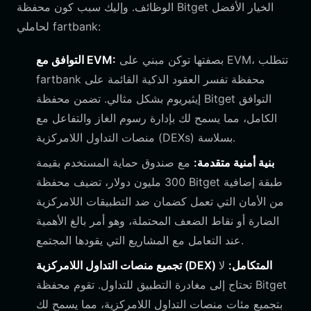
الوظائف. وإليك سبب كون محفظة Bitget الخيار الأفضل
لحاملي fartbank:
بصفتها توكن مبني على EVM، تتطلب
التوافق مع EVM:
fartbank محفظة تفسر العقود الذكية القائمة على
إيثيريوم بشكل مثالي. تضمن محفظة Bitget التوافق
الكامل، مما يسمح لك بإدارة رسوم الغاز والتفاعل مع
منصات التداول اللامركزية (DEXs) بسلاسة.
بنية أمنية متقدمة:
مع صندوق حماية المستخدم بقيمة
300 مليون دولار، تضيف محفظة Bitget طبقة إضافية
من الأمان التي تعمل كضمان ضد التطبيقات اللامركزية
الضارة أو نقاط الضعف المحتملة، وهو أمر بالغ الأهمية
عند التعامل مع المشاريع التي يقودها المجتمع.
تجميع منصات التداول اللامركزية (DEX) المتكامل:
لا
تحتاج إلى مغادرة التطبيق للتداول. تقوم محفظة Bitget
بتجميع مئات منصات التداول اللامركزية، مما يسمح لك