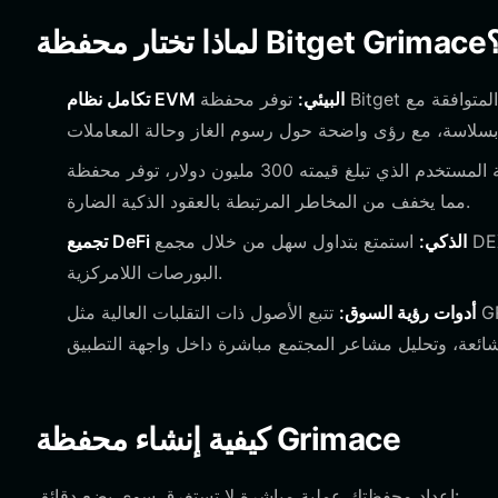
ار محفظة Bitget Grimace؟
تكامل نظام EVM البيئي:
توفر محفظة Bitget دعمًا أصليًا للسلاسل المتوافقة مع EVM، مما يضمن أن التفاعل مع GRIMACE ورموز
مع صندوق حماية المستخدم الذي تبلغ قيمته 300 مليون دولار، توفر محفظة Bitget طبقة أمان قوية لأصولك،
مما يخفف من المخاطر المرتبطة بالعقود الذكية الضارة.
تجميع DeFi الذكي:
استمتع بتداول سهل من خلال مجمع DEX المدمج، والذي يوفر أفضل سيولة لتداولاتك من GRIMACE عبر مئات
البورصات اللامركزية.
أدوات رؤية السوق:
تتبع الأصول ذات التقلبات العالية مثل GRIMACE من خلال بيانات السوق في الوقت الفعلي، والرسوم البيانية
كيفية إنشاء محفظة Grimace
إعداد محفظتك عملية مباشرة لا تستغرق سوى بضع دقائق: