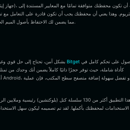
ثريوم. وهذا يعني أن محفظتك يجب أن تكون قادرة على التعامل مع تفا
النموذجية للشبكات المتوافقة مع EVM، مما يضمن لك الاحتفاظ بأصول الميم الخاصة بك ونقلها بسلاسة.
للحصول على تحكم كامل في
تنزيل محفظة Bitget
لإدارة مقتنياتك من GRIMACE بشكل آمن، تحتاج إلى 
الاستخدامات لمحفظتك بأكملها. لقد تم تصميمه ليكون سهل الاستخدام