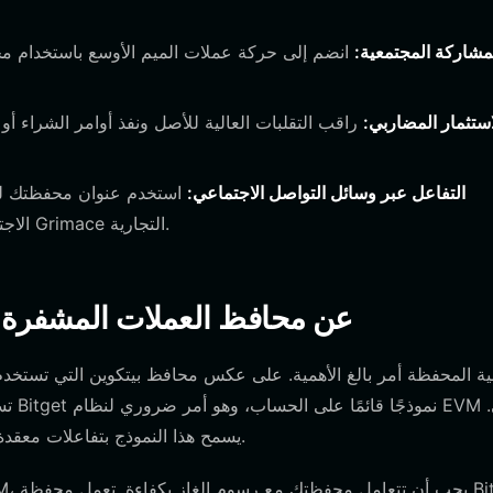
مشاركة المجتمعية:
انضم إلى حركة عملات الميم الأوسع باستخدام محف
استثمار المضاربي:
راقب التقلبات العالية للأصل ونفذ أوامر الشراء أو
التفاعل عبر وسائل التواصل الاجتماعي:
استخدم عنوان محفظتك للت
الاجتماعي المقيدة بالرموز والحملات الفيروسية المرتبطة بعلامة Grimace التجارية.
كيف تختلف محافظ Grimace عن محافظ العملات الم
يسمح هذا النموذج بتفاعلات معقدة للعقود الذكية، وهي ضرورية للتداول اللامركزي وتوفير السيولة.