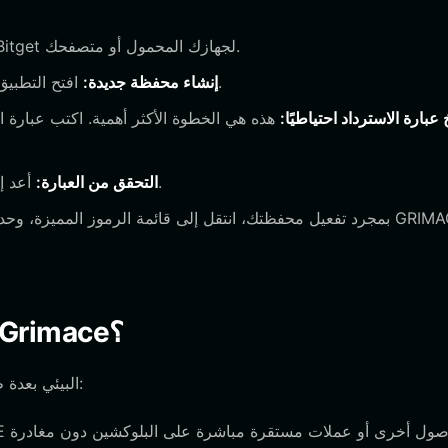
قم بزيارة الموقع الرسمي لتنزيل محفظة Bitget لجهازك المحمول أو متصفحك.
افتح التطبيق وحدد "إنشاء محفظة". سيُطلب منك تعيين كلمة مرور قوية.
إنشاء محفظة جديدة:
عبارة الاسترداد احتياطيًا:
أعد إدخال العبارة كما هو مطلوب للتأكد من حفظها بشكل صحيح.
التحقق من العبارة:
ما الذي يمكنك فعله باستخدام محفظة Grimace؟
بمجرد إعداد محفظتك، يمكنك التفاعل مع نظام GRIMACE البيئي بعدة طرق: