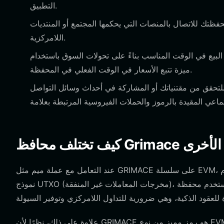
التطبيق.
ظتك للاتصال بالمنصات التي يحكمها المجتمع أو المنتديات
اللامركزية.
 البيع في الوقت المناسب بناءً على تحولات السوق باستخدام
ميزة تتبع الأسعار في الوقت الفعلي في المحفظة.
حقق من مقتنياتك أو المشاركة في أحداث وسائل التواصل
شفرة الأخرى
عند التعامل مع عملة ميم مثل GRIMACE على سلسلة EVM، فإن بنية المحفظة أمر بالغ الأهمية. على عكس محافظ بيتكوين التي تستخدم
نموذج UTXO (مخرجات المعاملات غير المنفقة)، تستخدم محفظة Bitget نموذجًا قائمًا على الحساب، وهو أمر ضروري لنظام EVM البيئي.
علاوة على ذلك، نظرًا لأن GRIMACE هو رمز مميز من نوع EVM، يجب أن تتعامل محفظتك مع رسوم الغاز بكفاءة. تعمل محفظة Bitget