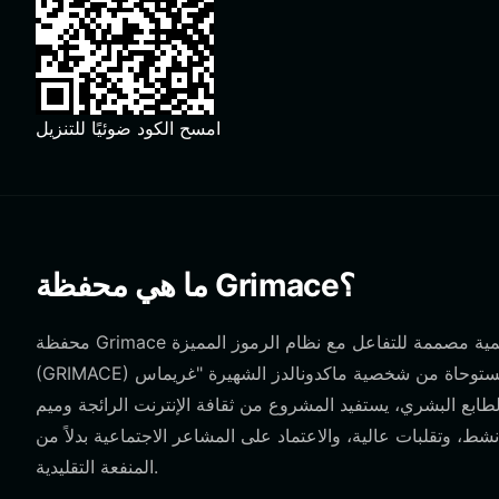
امسح الكود ضوئيًا للتنزيل
ما هي محفظة Grimace؟
محفظة Grimace هي واجهة رقمية مصممة للتفاعل مع نظام الرموز المميزة Grimacecoin (GRIMACE). تُعد عملة Grimacecoin
(GRIMACE) عملة مشفرة يقودها المجتمع ومستوحاة من شخصية ماكدونالدز الشهيرة "غريماس" (Grimace). من خلال الاستفادة من
ي، يستفيد المشروع من ثقافة الإنترنت الرائجة وميم "uhhhh" لتعزيز التفاعل. تعمل العملة
وتقلبات عالية، والاعتماد على المشاعر الاجتماعية بدلاً من
المنفعة التقليدية.