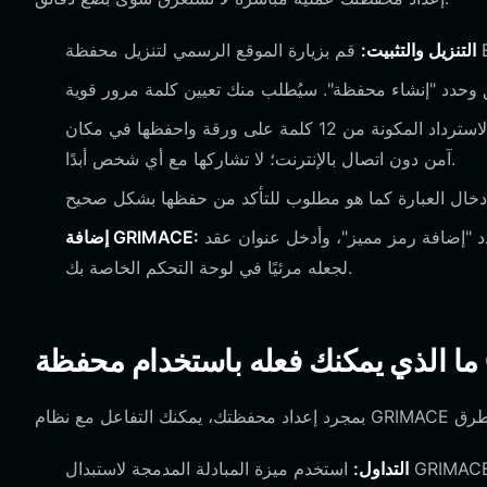
التنزيل والتثبيت:
هذه هي الخطوة الأكثر أهمية. اكتب عبارة الاسترداد المكونة من 12 كلمة على ورقة واحفظها في مكان
آمن دون اتصال بالإنترنت؛ لا تشاركها مع أي شخص أبدًا.
بمجرد تفعيل محفظتك، انتقل إلى قائمة الرموز المميزة، وحدد "إضافة رمز مميز"، وأدخل عنوان عقد GRIMACE
إضافة GRIMACE:
لجعله مرئيًا في لوحة التحكم الخاصة بك.
التداول:
استخدم ميزة المبادلة المدمجة لاستبدال GRIMACE بأصول أخرى أو عملات مستقرة مباشرة على البلوكشين دون مغادرة