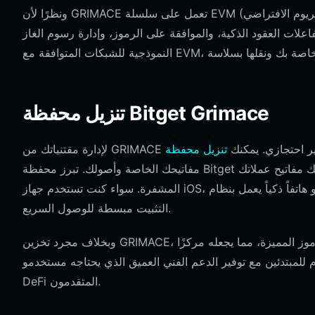
ونظرًا لأن GRIMACE تعمل على سلسلة EVM (جهاز إيثريوم الافتراضي)، يجب أن تكون محفظتك متوافقة تمامًا مع المعايير المستندة إلى
علات العقود الذكية، والموافقة على الرموز، وإدارة رسوم الغاز
تنزيل محفظة Bitget Grimace
حل قوي وغير احتجازي. يمكنك
مفاتيحك الخاصة وأصولك. تبرز محفظة Bitget كأداة شاملة، حيث توفر حجزًا ذاتيًا كاملاً يضمن أنك وحدك من تمتلك مفاتيح عملاتك
المشفرة. سواء كنت تستخدم جهاز iOS، أو هاتفاً ذكياً يعمل بنظام Android، أو تفضل سهولة إضافة متصفح سطح المكتب، فإن عملية
التثبيت مبسطة للوصول السريع.
وبخلاف مجرد تخزين GRIMACE، يدعم هذا التطبيق أكثر من 130 سلسلة كتل (بلوكتشين) رئيسية وملايين الرموز المميزة، مما يجعله مركزًا
 للمبتدئين مع توفير الدعم الفني العميق الذي يحتاجه مستخدمو
DeFi المتقدمون.