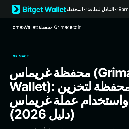
English
Earn
التبادل
البطاقة
المحفظة
日本語
Tiếng Việt
Русский
محفظة Grimacecoin
›
Wallet
›
Home
Español (Latinoamérica)
Türkçe
Italiano
Français
GRIMACE
Deutsch
简体中文
محفظة غريماس (Grimace
繁體中文
Português (Portugal)
Wallet): أفضل محفظة لتخزين
Bahasa Indonesia
ภาษาไทย
واستخدام عملة غريماس
हिन्दी
বাংলা
(دليل 2026)
Español
Português (Brasil)
Español (Argentina)