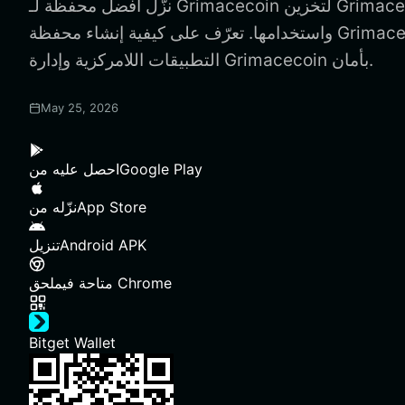
نزّل أفضل محفظة لـ Grimacecoin لتخزين Grimacecoin وإرسالها
واستخدامها. تعرّف على كيفية إنشاء محفظة Grimacecoin والوصول إلى
التطبيقات اللامركزية وإدارة Grimacecoin بأمان.
May 25, 2026
Google Play
احصل عليه من
App Store
نزّله من
Android APK
تنزيل
ملحق Chrome
متاحة في
Bitget Wallet