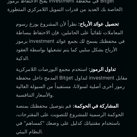
في محفظة Bitget
investment
يفتح الاحتفاظ برموز
الخاصة بك العديد من قدرات التمويل اللامركزي المتطورة:
تحصيل عوائد الأرباح:
نظراً لأن المشروع يوزع رسوم
المعاملات تلقائياً على الحاملين، فإن الاحتفاظ ببساطة
في محفظتك يسمح لك بجمع عوائد
investment
برموز
الأرباح بشكل سلبي كما يتم تشغيلها بواسطة العقود
الذكية.
تداول الرموز:
استخدم مجمع البورصات اللامركزية
مقابل
investment
المدمج داخل محفظة Bitget لتداول
رموز أخرى أصلية لسولانا، مستفيداً من السيولة العالية
والأسعار التنافسية.
المشاركة في الحوكمة:
قم بتوصيل محفظتك بمنصة
الحوكمة الرسمية للمشروع للتصويت على المقترحات،
باستخدام مقتنياتك كدليل على وضعك "كمساهم" في
النظام البيئي.