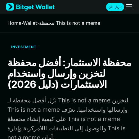
English
تنزيل الآن
日本語
Tiếng Việt
محفظة This is not a meme
›
Wallet
›
Home
Русский
Español (Latinoamérica)
Türkçe
INVESTMENT
Italiano
Français
محفظة الاستثمار: أفضل محفظة
Deutsch
لتخزين وإرسال واستخدام
简体中文
繁體中文
الاستثمارات (دليل 2026)
Português (Portugal)
Bahasa Indonesia
نزّل أفضل محفظة لـ This is not a meme لتخزين
ภาษาไทย
हिन्दी
This is not a meme وإرسالها واستخدامها. تعرّف
বাংলা
على كيفية إنشاء محفظة This is not a meme
Español
والوصول إلى التطبيقات اللامركزية وإدارة This is
Português (Brasil)
not a meme بأمان.
Español (Argentina)