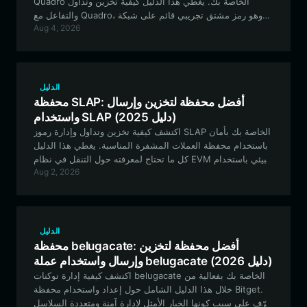
Quadro الخاصة بك. يغطي هذا الدليل كيفية تخزين وتداول
والتفاعل مع Quadro، وهو رمز مشتق تجريبي قائم على شبكة
Aug 4, 2026
Solana، باستخدام محفظة عملات رقمية لا مركزية ذات مستوى
احترافي.
الدليل
محفظة SLAP: أفضل محفظة لتخزين وإرسال
واستخدام SLAP (دليل 2025)
اكتشف كيفية تخزين وتداول وإدارة رموز SLAP الخاصة بك بأمان
باستخدام محفظة العملات المشفرة المناسبة. يغطي هذا الدليل
كل ما تحتاج لمعرفته حول التنقل في نظام EVM البيئي باستخدام
Aug 2, 2026
أصول SLAP الخاصة بك.
الدليل
محفظة belugacate: أفضل محفظة لتخزين
وإرسال واستخدام عملة belugacate (دليل 2026)
اكتشف كيفية إدارة توكنات belugacate الخاصة بك بفعالية من
خلال هذا الدليل الشامل حول إعداد واستخدام محفظة Bitget.
تعرّف على سبب كونها الخيار الأمثل لإدارة آمنة ومتعددة السلاسل