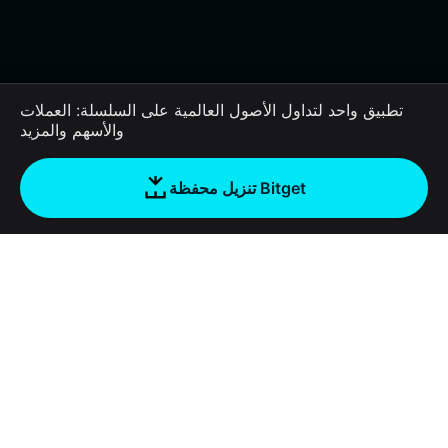
تطبيق واحد لتداول الأصول العالمية على السلسلة: العملات
والأسهم والمزيد
تنزيل محفظة Bitget
الشركة
نبذة عن محفظة Bitget
Products
المدونة
Crypto Card
Bitget Wallet X