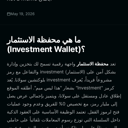
May 19, 2026
ما هي محفظة الاستثمار
(Investment Wallet)؟
تعد
محفظة الاستثمار
واجهة رقمية تسمح لك بتخزين وإدارة
(الاستثمار) بشكل آمن على
investment
والتفاعل مع رمز
مشروعاً فريداً، يُعرف
investment
بلوكتشين سولانا. يُعد
بشعار "هذا ليس ميم". أطلقه الموقع "Investment" كرمز
إطلاق عادل ومستقل على سولانا، ويتميز بإجمالي عرض يصل
إلى مليار رمز، مع تخصيص 0% للفريق وعدم وجود عمليات
فتح لرموز القفل. تعتمد الوظيفة الأساسية على العقود الذكية
داخل السلسلة التي توزع رسوم المعاملات تلقائياً على حاملي
الرموز بناءً على ما يمتلكونه. أصدر مؤسس المشروع عرض