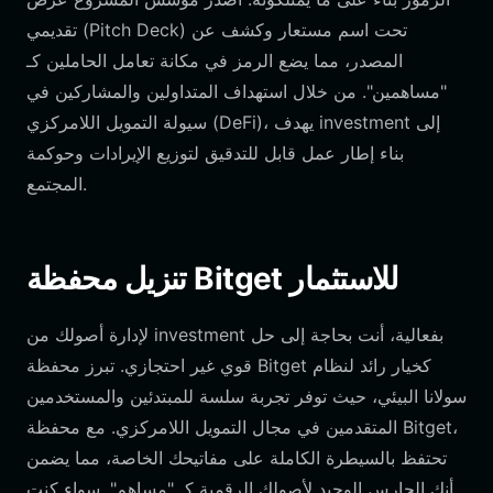
تقديمي (Pitch Deck) تحت اسم مستعار وكشف عن
المصدر، مما يضع الرمز في مكانة تعامل الحاملين كـ
"مساهمين". من خلال استهداف المتداولين والمشاركين في
إلى
investment
سيولة التمويل اللامركزي (DeFi)، يهدف
بناء إطار عمل قابل للتدقيق لتوزيع الإيرادات وحوكمة
المجتمع.
تنزيل محفظة Bitget للاستثمار
بفعالية، أنت بحاجة إلى حل
investment
لإدارة أصولك من
قوي غير احتجازي. تبرز محفظة Bitget كخيار رائد لنظام
سولانا البيئي، حيث توفر تجربة سلسة للمبتدئين والمستخدمين
المتقدمين في مجال التمويل اللامركزي. مع محفظة Bitget،
تحتفظ بالسيطرة الكاملة على مفاتيحك الخاصة، مما يضمن
أنك الحارس الوحيد لأصولك الرقمية كـ "مساهم". سواء كنت