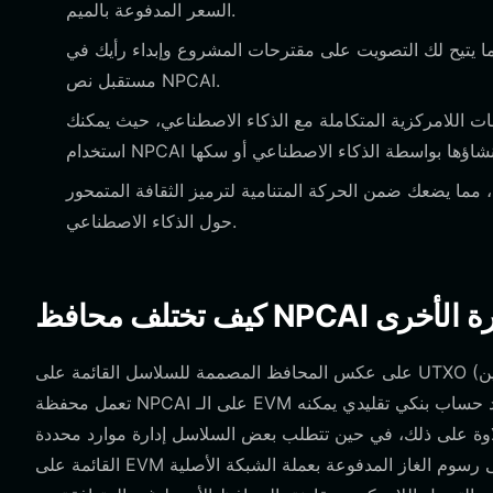
السعر المدفوعة بالميم.
ا يتيح لك التصويت على مقترحات المشروع وإبداء رأيك في
مستقبل نص NPCAI.
ت اللامركزية المتكاملة مع الذكاء الاصطناعي، حيث يمكنك
ما يضعك ضمن الحركة المتنامية لترميز الثقافة المتمحور
حول الذكاء الاصطناعي.
المشفرة الأخرى
على عكس المحافظ المصممة للسلاسل القائمة على UTXO (مثل البيتكوين)، والتي تركز على مخرجات المعاملات غير المنفقة المنفصلة،
تعمل محفظة NPCAI على الـ EVM وفقاً لنموذج قائم على الحساب. هذا يعني أن محفظتك تعمل أشبه برصيد حساب بنكي تقليدي يمكنه
لك، في حين تتطلب بعض السلاسل إدارة موارد محددة (مثل EOS)، تعتمد محفظة NPCAI
القائمة على EVM بشكل أساسي على رسوم الغاز المدفوعة بعملة الشبكة الأصلية (مثل ETH أو BNB) لمعالجة المعاملات. تسمح هذه