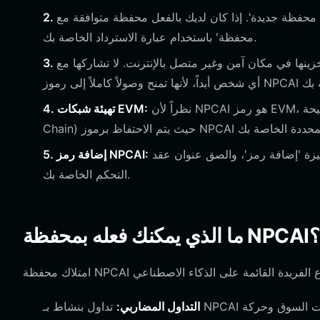
ديدة'. إذا كان لديك بالفعل محفظة متوافقة مع EVM، يمكنك اختيار 'استيراد
محفظة' باستخدام عبارة الاسترداد الخاصة بك.
زينها في مكان آمن وغير متصل بالإنترنت. لا تشاركها مع
نظراً لأن NPCAI هو رمز EVM، تأكد من ضبط محفظتك على الشبكة الصحيحة (مثل Ethereum أو BNB
4. تهيئة شبكات EVM:
انتقل إلى ميزة 'إضافة رمز'، والصق عنوان عقد NPCAI الرسمي، وقم بالتأكيد. سيظهر رصيدك الآن على لوحة
5. إضافة رمز NPCAI:
التحكم الخاصة بك.
ما الذي يمكنك فعله بمحفظة NPCAI؟
التداول المضاربي:
تداول بنشاط بـ NPCAI في البورصات اللامركزية المجمعة داخل المحفظة للاستفادة من تقلبات السوق وحركة