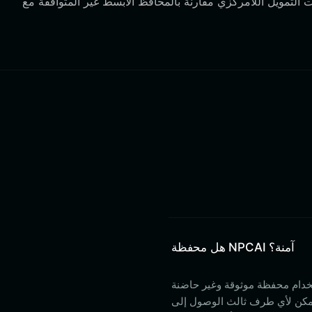
هل محفظة NPCAI آمنة؟
ر حاضنة (non-custodial) مثل محفظة Bitget Wallet. باستخدام
 يمكن لأي طرف ثالث الوصول إلى