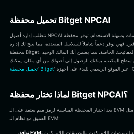
تحميل محفظة Bitget NPCAI
تتطلب إدارة أصول NPCAI الخاصة بك منصة آمنة ومتعددة الاستخدامات وسهلة الاستخدام. توفر محفظة Bitget حلاً قوياً يلبي احتياجات كل
ر دعماً شاملاً للسلاسل المتعددة، مما يتيح لك إدارة NPCAI إلى جانب آلاف الأصول الأخرى بسلاسة. مع
محفظة Bitget، يمكنك الاحتفاظ بالسيطرة الكاملة على أصولك من خلال الحضانة الذاتية لمفاتيحك الخاصة، مما يضمن أنك المالك الوحيد
مل سطح المكتب، يمكنك الوصول إلى أصولك من أي مكان. يمكنك
تحميل محفظة Bitget
'
لماذا تختار محفظة Bitget NPCAI؟
يعد اختيار المحفظة المناسبة لرمز ميم يعتمد على الـ EVM مثل NPCAI أمراً بالغ الأهمية لتجربة سلسة. تتميز محفظة Bitget بتكاملها
العميق مع نظام الـ EVM:
تفاعل بسلاسة مع البورصات اللامركزية والتطبيقات اللامركزية (dApps) التي تستضيف مجمعات سيولة NPCAI، مما
توافق EVM: