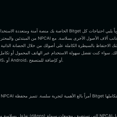
من المبتدئين والمحترفين. فهي توف
الك. سواء كنت تفضل سهولة الاستخدام عبر الهاتف المحمول أو تكا
' عبر الموقع الرسمي للبدء على أجهزة iOS، أو Android، أو كإضافة للمتصفح.