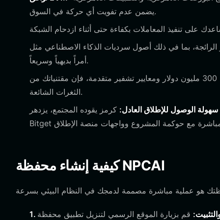
يضمن عدم تفويت أي حركة في السوق.
ئجة، بما في ذلك أصول سرديات الذكاء الاصطناعي مثل NPCAI،
أمراً بديهياً وسريعاً.
مع صندوق حماية المستخدم بقيمة 300 مليون دولار ومعايير تشفير متقدمة، فإن مقتنياتك من NPCAI محمية ضد
الثغرات الشائعة.
سهولة الوصول للإطلاق العادل:
كرمز يقوده المجتمع، يزدهر NPCAI بالمشاركة؛ يتيح لك متصفح التطبيقات اللامركزية في محفظة
كيفية إنشاء محفظة NPCAI
 والتثبيت: