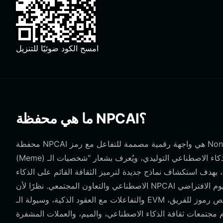
امسح الكود ضوئيًا للتنزيل
ما هي محفظة NPCAI؟
محفظة NPCAI هي واجهة رقمية مصممة للتفاعل مع رمز Non-Playable Coin 2.0 (NPCAI) على البلوكشين. NPCAI هو رمز ميم
(Meme) تجريبي يعتمد على الذكاء الاصطناعي التوليدي، ويُعرف بشعار "شخصيات الـ NPC القديمة تتبع النص، وNPCAI هو النص نفسه".
بهدف استكشاف نماذج جديدة لترميز الثقافة القائم على الذكاء
الاصطناعي والتعاون المجتمعي. نظرًا لأن NPCAI يعمل على نظام إيثيريوم الافتراضي (EVM)، تعمل محفظتك كبوابة للتطبيقات اللامركزية،
والتفاعلات مع العقود الذكية، وسيولة الـ EVM الأوسع. يتميز المشروع بفريق مجهول الهوية، وآلية إطلاق عادلة بدون تخصيص رموز للفريق،