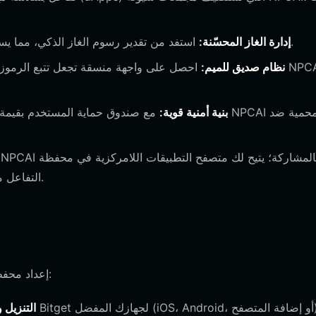
استفد من تقدير رسوم الغاز الذكي، مما يساعدك على تنفيذ المعاملات بكفاءة حتى أثناء ازدحام الشبكة.
إدارة الغاز المحسّنة:
نظام صديق للميم:
احصل على واجهة منسقة تجعل تتبع الرموز الرا
بنية أمنية قوية:
Bitget التفاعل مباشرة مع حوكمة المشروع وواجهات منصة الإطلاق.
إعداد محفظتك هو عملية مباشرة مصممة لدمجك في النظام البيئي بسرعة:
iOS، Andr، أو إضافة المتصفح).
1. التنزيل