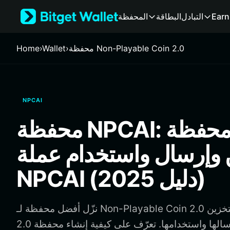
English
Earn
التبادل
البطاقة
المحفظة
日本語
Tiếng Việt
Русский
محفظة Non-Playable Coin 2.0
›
Wallet
›
Home
Español (Latinoamérica)
Türkçe
Italiano
Français
NPCAI
Deutsch
简体中文
محفظة NPCAI: أفضل محفظة
繁體中文
Português (Portugal)
 وإرسال واستخدام عملة
Bahasa Indonesia
ภาษาไทย
NPCAI (دليل 2025)
हिन्दी
বাংলা
Español
نزّل أفضل محفظة لـ Non-Playable Coin 2.0 لتخزين Non-Playable Coin
Português (Brasil)
2.0 وإرسالها واستخدامها. تعرّف على كيفية إنشاء محفظة Non-Playable
Español (Argentina)