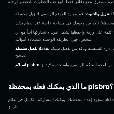
التنزيل والتثبيت:
اكتب عبارة الاسترداد المكونة من 12 كلمة على ورقة واحفظها بشكل آمن. لا تشاركها أبداً مع أي
شخص، فهي الطريقة الوحيدة لاستعادة أموالك.
افتح إعدادات إدارة السلسلة وتأكد من تفعيل شبكة Base الرئيسية حتى تظهر رموز plsbro الخاصة بك بشكل
تفعيل سلسلة Base:
صحيح.
استلام plsbro:
ما الذي يمكنك فعله بمحفظة plsbro؟
بمجرد إعداد محفظتك، يمكنك المشاركة بالكامل في نظام plsbro البيئي. فيما يلي الطرق الأساسية التي يتفاعل بها المستخدمون مع هذا
الرمز: