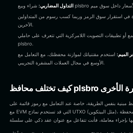
التداول المضاربي:
 في استقرار سوق الرمز وربما كسب رسوم من المتداولين
الآخرين.
 أو تطبيقات التصويت اللامركزية التي تتعرف على حاملي
plsbro.
 الميم:
استخدم مقتنياتك لموازنة محفظتك، مع التعامل مع plsbro كوسيلة للتحوط ضد تحولات معنويات السوق
الأوسع في مجال العملات المشفرة التجريبي.
المشفرة الأخرى
س الطريقة، خاصة عند التعامل مع رموز قائمة على EVM مثل plsbro. على عكس المحافظ غير المتوافقة
مع EVM التي قد تستخدم نماذج UTXO (مثل البيتكوين)، تم بناء محفظة Bitget على نموذج قائم على الحساب. هذا يعني أنه في كل مرة