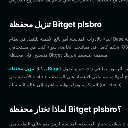
تنزيل محفظة Bitget plsbro
البدء بالأدوات المناسبة أمر بالغ الأهمية للتنقل في نظام Base البيئي سريع الخطى. توفر محفظة Bitget حلاً قوياً وغير احتجازي يضعك في
تحكم كامل في مفاتيحك الخاصة. سواء كنت من مستخدمي iOS، أو من عشاق Android، أو شخصاً يفضل إدارة الأصول عبر إضافة
متصفح، فإن محفظة Bitget مصممة لتبسيط تجربتك.
للوصول إلى واجهة سلسة تدعم أكثر من 130 سلسلة عامة وملايين الرموز، بما في ذلك جميع أصول Base
تنزيل محفظة Bitget
يمكنك
الأصلية مثل plsbro. باستخدام محفظة ذاتية الاحتجاز، فإنك تضمن أنك الوحيد الذي يحمل مفاتيح أموالك، مما يلغي الاعتماد على المنصات
المركزية ويوفر بوابة مباشرة إلى عالم السلسلة (on-chain).
لماذا تختار محفظة Bitget plsbro؟
يتطلب اختيار المحفظة المناسبة لرمز ميم عالي التقلب مثل plsbro مزايا بنية تحتية محددة. تم تحسين محفظة Bitget لبيئة EVM، مما