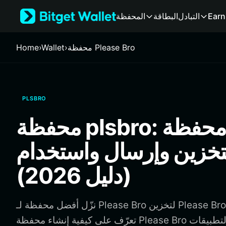
English
Earn
التبادل
البطاقة
المحفظة
日本語
Tiếng Việt
Русский
محفظة Please Bro
›
Wallet
›
Home
Español (Latinoamérica)
Türkçe
Italiano
Français
PLSBRO
Deutsch
简体中文
محفظة plsbro: أفضل محفظة
繁體中文
Português (Portugal)
تخزين وإرسال واستخدام plsbro
Bahasa Indonesia
ภาษาไทย
(دليل 2026)
हिन्दी
বাংলা
Español
نزّل أفضل محفظة لـ Please Bro لتخزين Please Bro وإرسالها واستخدامها.
Português (Brasil)
تعرّف على كيفية إنشاء محفظة Please Bro والوصول إلى التطبيقات
Español (Argentina)