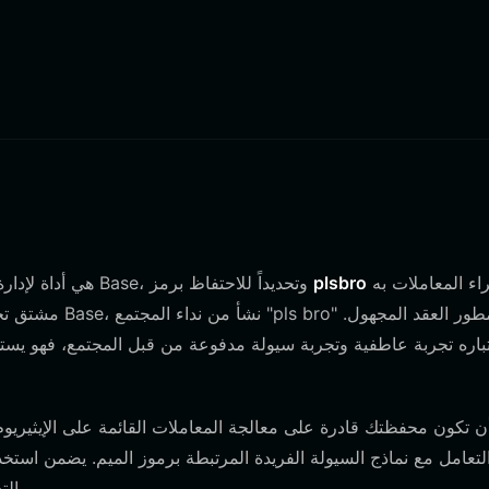
وإجراء المعاملات به.
plsbro
محفظة plsbro هي أداة لإدارة الأصول الرقمية مصممة للتفاعل مع بلوكتشين Base، وتحديداً للاحتفاظ برمز
باره تجربة عاطفية وتجربة سيولة مدفوعة من قبل المجتمع، فهو يسته
لتعامل مع نماذج السيولة الفريدة المرتبطة برموز الميم. يضمن است
والتفاعل مع التطبيقات اللامركزية التي تدعم هذا المشروع التجريبي.