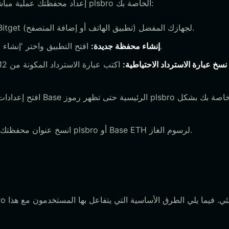
إعداد محفظتك عملية مباشرة تستغرق بضع دقائق فقط. اتبع هذه الخطوات للتحضير لرحلة plsbro الخاصة بك:
قم بزيارة الموقع الرسمي لتنزيل محفظة Bitget لجهازك المفضل (تطبيق الهاتف أو إضافة المتصفح).
افتح التطبيق واختر 'إنشاء محفظة'. تأكد من وجودك في مساحة خاصة عند القيام بذلك.
إنشاء محفظة جديدة:
نسخ عبارة الاسترداد الاحتياطية:
انسخ عنوان محفظتك من لوحة التحكم الرئيسية واستخدمه لإيداع plsbro أو Base ETH لرسوم الغاز.