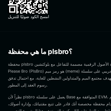
امسح الكود ضوئيًا للتنزيل
ما هي محفظة plsbro؟
Please Bro (PlsBro) هو رمز ميم (meme) مشتق تجريبي على سلسلة Base، نشأ من نداء المجتمع "pls bro" لمطور العقد المجهول.
دف مجتمع الميم والمتداولين النشطين للغاية، مع احتمال تدفق
رسوم العقد إلى المطور.
نظراً لأن plsbro يعمل على سلسلة Base المتوافقة مع EVM، يجب أن تكون محفظتك قادرة على معالجة المعاملات القائمة على الإيثيريوم
خدام محفظة مخصصة أنك قادر على تتبع مقتنياتك، وإدارة أصولك،