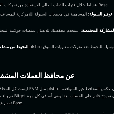
شراء وبيع plsbro بنشاط خلال فترات التقلب العالي للاستفادة من تحركات الأسعار داخل سوق ميم Base.
توفير السيولة:
المساهمة في مجمعات السيولة اللامركزية للمساعدة
لمشاركة المجتمعية:
استخدم محفظتك للاتصال بمنصات حوكمة المجتمع
التحوط من مشاعر
كيف تختلف محافظ plsbro عن محافظ العملات 
ليست كل المحافظ مبنية بنف
تقوم فيها بإجراء معاملة، فأنت تتفاعل مع عنوان عقد ذكي على سلسلة Base.