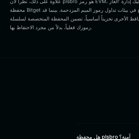
علاوة على ذلك، نظراً لأن plsbro هو رمز EVM، يجب عليك إدارة 'الغاز' (رسوم المعاملات المدفوعة بـ ETH) لتنفيذ أي صفقة. تبسط
محفظة Bitget هذا من خلال تقديم تقديرات غاز محسنة، مما يمنع فشل المعاملات الشائع في بيئات تداول رموز الميم المزدحمة. بينما قد
أخرى تخزيناً أساسياً، تضمن المحفظة المتخصصة لسلسلة Base حصولك على وصول متصفح DApp اللازم لاستخدام
رموزك فعلياً، بدلاً من مجرد الاحتفاظ بها.
هل محفظة plsbro آمنة؟