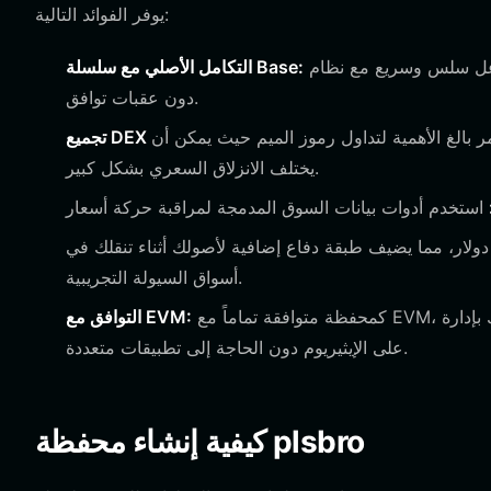
يوفر الفوائد التالية:
استمتع بتفاعل سلس وسريع مع نظام Base البيئي، مما يضمن معالجة صفقات plsbro الخاصة بك
التكامل الأصلي مع سلسلة Base:
دون عقبات توافق.
بالغ الأهمية لتداول رموز الميم حيث يمكن أن
يختلف الانزلاق السعري بشكل كبير.
دوق حماية المستخدم بقيمة 300 مليون دولار، مما يضيف طبقة دفاع إضافية لأصولك أثناء تنقلك في
أسواق السيولة التجريبية.
كمحفظة متوافقة تماماً مع EVM، فهي تسمح لك بإدارة plsbro بسهولة جنباً إلى جنب مع الأصول الأخرى القائمة
التوافق مع EVM:
على الإيثيريوم دون الحاجة إلى تطبيقات متعددة.
كيفية إنشاء محفظة plsbro