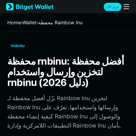
English
تنزيل الآن
日本語
Tiếng Việt
محفظة Rainbow Inu
›
Wallet
›
Home
Русский
Español (Latinoamérica)
Türkçe
RNBINU
Italiano
Français
محفظة rnbinu: أفضل محفظة
Deutsch
لتخزين وإرسال واستخدام
简体中文
繁體中文
rnbinu (دليل 2026)
Português (Portugal)
Bahasa Indonesia
نزّل أفضل محفظة لـ Rainbow Inu لتخزين
ภาษาไทย
हिन्दी
Rainbow Inu وإرسالها واستخدامها. تعرّف على
বাংলা
كيفية إنشاء محفظة Rainbow Inu والوصول إلى
Español
التطبيقات اللامركزية وإدارة Rainbow Inu بأمان.
Português (Brasil)
Español (Argentina)