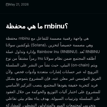
May 21, 2026
ما هي محفظة rnbinu؟
محفظة rnbinu هي واجهة رقمية مصممة للتفاعل مع
بلوكشين سولانا (Solana)، وهي مصممة خصيصاً لتخزين
وإدارة وتداول عملة Rainbow Inu (RNBINU). تُعد RNBINU
رمزاً مشتقاً من نوع Inu أطلقه المجتمع ضمن نظام سولانا
البيئي، حيث نشأ من النشر على السلسلة (on-chain) ويتم
الترويج له عبر حسابات إشارات متعددة وأدوات فحص. ولأن
الفريق المؤسس غير معلن عنه، فإن المشروع يتموضع بشكل
فريد كتجربة خفيفة يقودها المجتمع. ينصب التركيز الأساسي
للمشروع على اختبار آليات التوزيع والحوكمة من خلال العقود
على السلسلة وترتيبات السيولة، بهدف بناء نظام بيئي تفاعلي
وتجريبي لمجتمعات الميم والمتداولين النشطين. للمشاركة