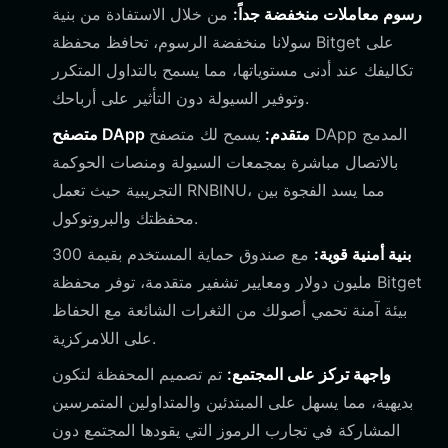
رسوم معاملات منخفضة جداً:
من خلال الاستفادة من بنية
سولانا منخفضة الرسوم، تحافظ محفظة Bitget على
تكاليفك عند أدنى مستوياتها، مما يسمح بالتداول المتكرر
وتوفير السيولة دون التأثير على أرباحك.
متصفح DApp متقدم:
يسمح لك متصفح DApp المدمج
بالاتصال مباشرة بمجمعات السيولة ومنصات الحوكمة
التجريبية حيث تعمل RNBINU، مما يسد الفجوة بين
محفظتك والبروتوكول.
بنية أمنية قوية:
مع صندوق حماية المستخدم بقيمة 300
مليون دولار ومعايير تشفير متقدمة، توفر محفظة Bitget
بيئة آمنة تحمي أصولك من الثغرات الشائعة مع الحفاظ
على اللامركزية.
واجهة تركز على المجتمع:
تم تصميم المحفظة لتكون
بديهية، مما يسهل على المبتدئين والمتداولين المتمرسين
المشاركة في تجارب الرموز التي يقودها المجتمع دون