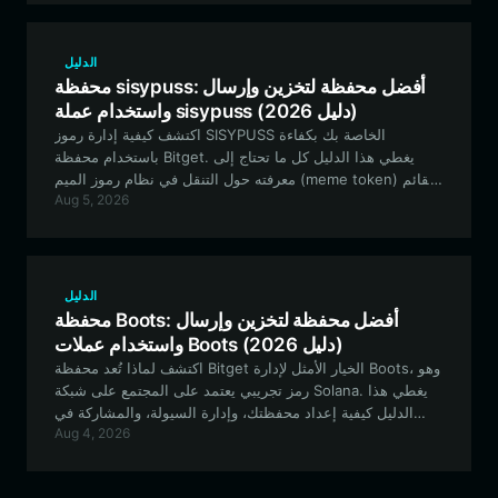
الدليل
محفظة sisypuss: أفضل محفظة لتخزين وإرسال
واستخدام عملة sisypuss (دليل 2026)
اكتشف كيفية إدارة رموز SISYPUSS الخاصة بك بكفاءة
باستخدام محفظة Bitget. يغطي هذا الدليل كل ما تحتاج إلى
معرفته حول التنقل في نظام رموز الميم (meme token) القائم
Aug 5, 2026
على شبكة سولانا بأمان وفعالية.
الدليل
محفظة Boots: أفضل محفظة لتخزين وإرسال
واستخدام عملات Boots (دليل 2026)
اكتشف لماذا تُعد محفظة Bitget الخيار الأمثل لإدارة Boots، وهو
رمز تجريبي يعتمد على المجتمع على شبكة Solana. يغطي هذا
الدليل كيفية إعداد محفظتك، وإدارة السيولة، والمشاركة في
Aug 4, 2026
نظام Boots البيئي بشكل آمن.