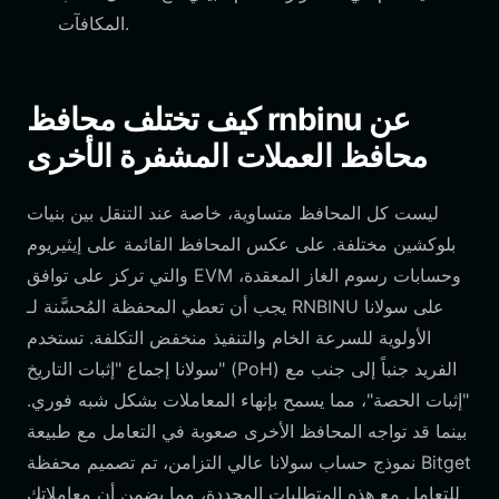
المكافآت.
كيف تختلف محافظ rnbinu عن
محافظ العملات المشفرة الأخرى
ليست كل المحافظ متساوية، خاصة عند التنقل بين بنيات
بلوكشين مختلفة. على عكس المحافظ القائمة على إيثيريوم
والتي تركز على توافق EVM وحسابات رسوم الغاز المعقدة،
يجب أن تعطي المحفظة المُحسَّنة لـ RNBINU على سولانا
الأولوية للسرعة الخام والتنفيذ منخفض التكلفة. تستخدم
سولانا إجماع "إثبات التاريخ" (PoH) الفريد جنباً إلى جنب مع
"إثبات الحصة"، مما يسمح بإنهاء المعاملات بشكل شبه فوري.
بينما قد تواجه المحافظ الأخرى صعوبة في التعامل مع طبيعة
نموذج حساب سولانا عالي التزامن، تم تصميم محفظة Bitget
للتعامل مع هذه المتطلبات المحددة، مما يضمن أن معاملاتك