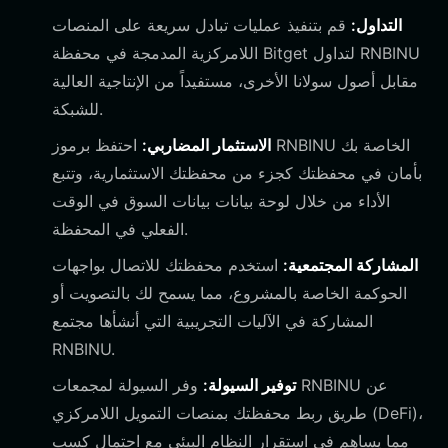
التداول:
قم بتنفيذ عمليات تبادل سريعة على المنصات
اللامركزية المدمجة في محفظة Bitget لتداول RNBINU
مقابل أصول سولانا الأخرى، مستفيداً من الإنتاجية العالية
للشبكة.
الاستثمار المضاربي:
احتفظ برموز RNBINU الخاصة بك
بأمان في محفظتك كجزء من محفظتك الاستثمارية، وتتبع
الأداء من خلال لوحة بيانات بيانات السوق في الوقت
الفعلي في المحفظة.
المشاركة المجتمعية:
استخدم محفظتك للاتصال بواجهات
الحوكمة الخاصة بالمشروع، مما يسمح لك بالتصويت أو
المشاركة في الآليات التجريبية التي أنشأها مجتمع
RNBINU.
توفير السيولة:
وفر السيولة لمجمعات RNBINU عن
طريق ربط محفظتك بمنصات التمويل اللامركزي (DeFi)،
مما يساهم في استقرار النظام البيئي مع احتمال كسب