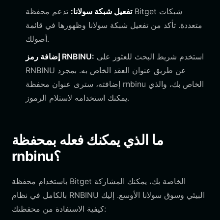
تفعيل شبكة سولانا:
تدعم محفظة Bitget شبكات
متعددة. تأكد من تفعيل شبكة سولانا وظهورها في قائمة
أصولك.
استخدم شريط البحث للعثور على
إضافة رمز RNBINU:
RNBINU عن طريق عنوان العقد الخاص به. بمجرد
إضافته، سترى عنوان محفظة rnbinu الخاص بك، والذي
يمكنك استخدامه لاستلام الرموز.
ما الذي يمكنك فعله بمحفظة
rnbinu؟
باستخدام محفظة Bitget الخاصة بك، يمكنك المشاركة
بالكامل في نظام RNBINU البيئي وسوق سولانا الأوسع. إليك
كيفية الاستفادة من محفظتك: