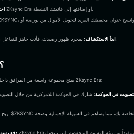
انتقل إلى إعدادات الشبكة وتأكد من تمكين شبكة ZKsync Era أو إضافتها إلى قائمتك النشطة.
اخت
بمجرد ظهور رصيدك، فأنت جاهز للتفاعل مع النظام البيئي، أو تداول الرموز، أو المشاركة في الحوكمة.
ابدأ الاستكشاف:
ما الذي يمكنك فعله بمحفظة ync
إن امتلاك رمز $ZKSYNC في محفظة Bitget يفتح مجموعة واسعة من المرافق داخل البنية التحتية لـ ZKsync Era:
تصويت في الحوكمة:
شارك في الحوكمة اللامركزية من خلال التصويت
دفع رسوم