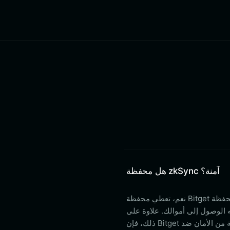
هل محفظة zkSync آمنة؟
نعم، تعطي محفظة Bitget الأولوية لأمنك قبل كل شيء. عند استخدام محفظة Bitget لأصول ZKsync الخاصة بك،
ه الوصول إلى أموالك. علاوة على
ذلك، فإن Bitget مدعومة بصندوق حماية المستخدم بقيمة 300 مليون دولار، مما يوفر طبقة إضافية من الأمان ضد