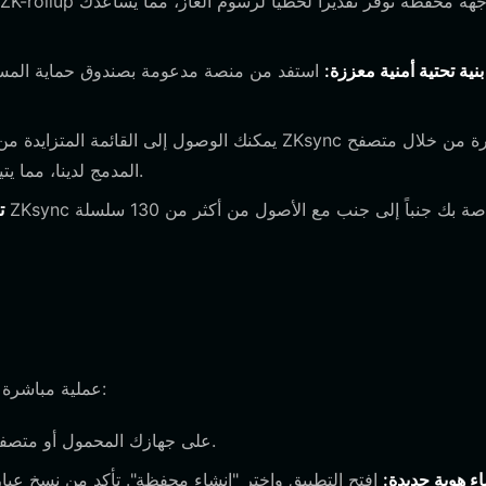
بنية تحتية أمنية معززة:
DApp المدمج لدينا، مما يتيح التفاعل الفوري مع بروتوكولات التمويل اللامركزي.
ت
يعد إعداد محفظتك لـ ZKsync عملية مباشرة مصممة لتجعلك متصلاً في دقائق:
قم بتنزيل وتثبيت تطبيق محفظة Bitget على جهازك المحمول أو متصفحك.
اء هوية جديدة: