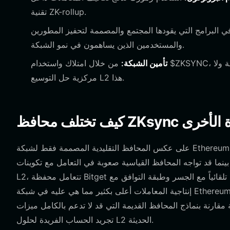
تقنية ZK-rollup.
لبرامج التي يقودها المجتمع والمصممة لتحفيز المطورين
والمستخدمين الذين يساهمون في نمو الشبكة.
تأمين الشبكة:
من خلال امتلاك واستخدام $ZKSYNC، فإنك تلعب دوراً حيوياً في تأمين الشبكة، مما يساعد في الحفاظ على سلامة ولا
مركزية حل التوسيع L2 هذا.
مشفرة الأخرى
على عكس المحافظ التقليدية المصممة فقط لشبكة Ethereum الرئيسية، تم تصميم محفظة تركز على ZKsync مثل Bitget خصيصاً
د تواجه المحافظ القياسية صعوبة في التعامل مع تكوينات RPC المحددة لشبكات
L2، تتعامل محفظة Bitget تلقائياً مع الجسر وطبقة التوافق مع EVM. علاوة على ذلك، نظراً لأن ZKsync تستخدم تقنية ZK-rollup، فإن
إنتاجية المعاملات أعلى بكثير مما هي عليه في شبكة Ethereum الرئيسية. يجب أن تكون محفظتك قادرة على معالجة هذه المعاملات عالية
 مقارنة بنماذج المحافظ القديمة التي قد لا تدعم بالكامل ميزات
تجريد الحساب الفريدة لحلول L2 الحديثة.