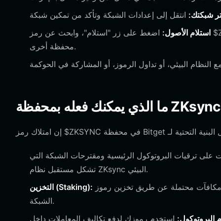
ر شبكتك:
استلام الأصول:
اضغط على زر "استلام"، وابحث عن رمز $ZKSYNC، وانسخ عنوان محفظتك الفريد لتحويل الأموال من بورصة أو
محفظة أخرى.
ZKs؟
 على ترقيات البروتوكول الرئيسية ومقترحات الشبكة التي
تشكل مستقبل نظام ZKsync البيئي.
اربح مكافآت محتملة عن طريق تخزين رموز $ZKSYNC الخاصة بك، مما يساهم في السيولة الإجمالية وصحة
التخزين (Staking):
الشبكة.
 البروتوكول:
استخدم رموزك لدفع تكاليف المعاملات داخل ZKsync Era، مستفيداً من بيئة الرسوم المنخفضة التي تتيحها