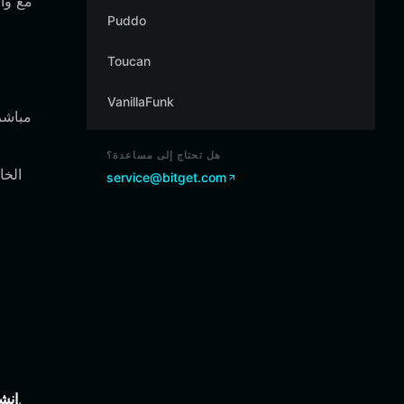
Puddo
Toucan
VanillaFunk
هل تحتاج إلى مساعدة؟
service@bitget.com
افتح التطبيق واختر "إنشاء محفظة". تأكد من نسخ عبارة الاسترداد الخاصة بك في مكان آمن وغير متصل بالإنترنت.
إنش