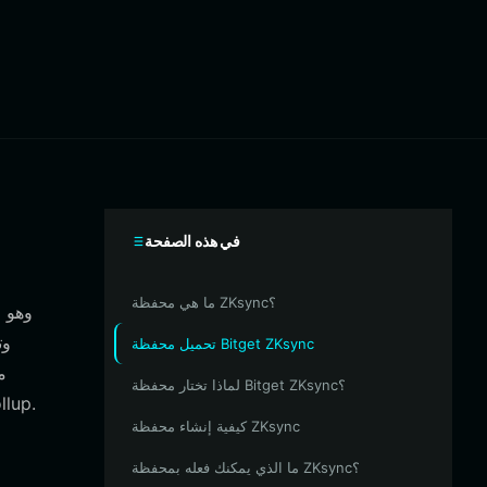
في هذه الصفحة
ما هي محفظة ZKsync؟
تحميل محفظة Bitget ZKsync
لماذا تختار محفظة Bitget ZKsync؟
وإدارة والتفاعل مع أصول ZKsync الخاصة بك مباشرة على ا
كيفية إنشاء محفظة ZKsync
ما الذي يمكنك فعله بمحفظة ZKsync؟