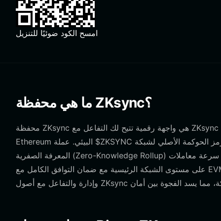
امسح الكود ضوئيًا للتنزيل
ما هي محفظة ZKsync؟
محفظة ZKsync هي واجهة رقمية تتيح لك التفاعل مع ZKsync Era، وهي حل توسيع ثوري من الطبقة الثانية مصمم لتعزيز نظام
Ethereum البيئي. عملة $ZKSYNC هي رمز الحوكمة الأصلي لشبكة zkSync Era، وهو حل توسيع من الطبقة الثانية يستخدم تقنية تجميع
المعرفة الصفرية (Zero-Knowledge Rollup) لتعزيز سرعة معاملات Ethereum، وتقليل رسوم الغاز بشكل كبير، والحفاظ على أمان
على مستوى الشبكة الرئيسية مع ضمان التوافق الكامل مع EVM. من خلال استخدام محفظة متوافقة مع هذه السلسلة، يمكنك امتلاك