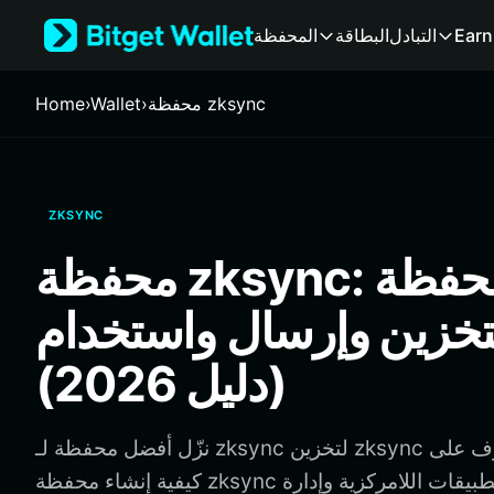
English
Earn
التبادل
البطاقة
المحفظة
日本語
Tiếng Việt
Русский
محفظة zksync
›
Wallet
›
Home
Español (Latinoamérica)
Türkçe
Italiano
Français
ZKSYNC
Deutsch
简体中文
محفظة zksync: أفضل محفظة
繁體中文
Português (Portugal)
تخزين وإرسال واستخدام zksync
Bahasa Indonesia
ภาษาไทย
(دليل 2026)
हिन्दी
বাংলা
Español
نزّل أفضل محفظة لـ zksync لتخزين zksync وإرسالها واستخدامها. تعرّف على
Português (Brasil)
كيفية إنشاء محفظة zksync والوصول إلى التطبيقات اللامركزية وإدارة
Español (Argentina)