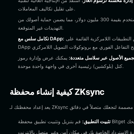
إدارة محسّنة لرسوم الغاز:
استفد من الإنتاجية العالية لتقنية ZK-rollup مع واجهة محفظة توفر تقديراً لحظياً لرسوم الغاز، مما يساعدك
على تقليل تكاليف المعاملات.
استفد من منصة مدعومة بصندوق حماية المستخدم بقيمة 300 مليون دولار، مما يضمن حماية أصولك من
التهديدات غير المتوقعة.
يمكنك الوصول إلى القائمة المتزايدة من التطبيقات اللامركزية القائمة على ZKsync مباشرة من خلال متصفح
تكامل سلس مع DApp:
جميع الأصول عبر سلاسل متعددة:
يمكنك عرض وإدارة رموز ZKsync الخاصة بك جنباً إلى جنب مع الأصول من أكثر من 130 سلسلة
كتل (بلوكشين) رئيسية أخرى في واجهة واحدة موحدة.
كيفية إنشاء محفظة ZKsync
تثبيت التطبيق: