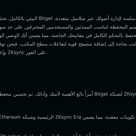
وإعداد نقطة وصولك إلى شبكة ZKsync على الفور.