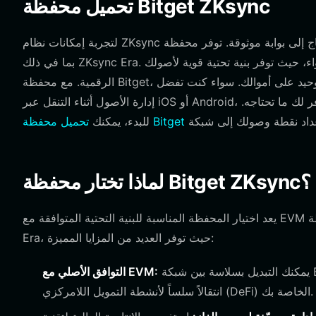
تحميل محفظة Bitget ZKsync
لتجربة إمكانات نظام ZKsync البيئي بالكامل، تحتاج إلى بوابة موثوقة. توفر محفظة Bitget بيئة سلسة لإدارة أصولك عبر سلاسل متعددة،
بما في ذلك ZKsync Era. تم تصميم المحفظة لتناسب المبتدئين والمستخدمين المحترفين على حد سواء، حيث توفر بنية تحتية قوية لأصولك
الرقمية. مع محفظة Bitget، تحتفظ بالتحكم الكامل في مفاتيحك الخاصة، مما يضمن أنك الوصي الوحيد على أموالك. سواء كنت تفضل
إدارة الأصول أثناء التنقل عبر iOS أو Android، أو كنت بحاجة إلى إضافة متصفح قوية لتفاعلات سطح المكتب، فنحن نوفر لك ما تحتاجه.
تحميل محفظة Bitget
للبدء، يمكنك
لماذا تختار محفظة Bitget ZKsync؟
يعد اختيار المحفظة المناسبة للبنية التحتية المتوافقة مع EVM أمراً بالغ الأهمية لأمنك وأدائك. تم تحسين محفظة Bitget لشبكة ZKsync
Era، حيث توفر العديد من المزايا المميزة:
يمكنك التبديل بسلاسة بين شبكة Ethereum الرئيسية وشبكة ZKsync Era دون تكوينات معقدة، مما يضمن
التوافق الأصلي مع EVM:
انتقالاً سلساً لأنشطة التمويل اللامركزي (DeFi) الخاصة بك.