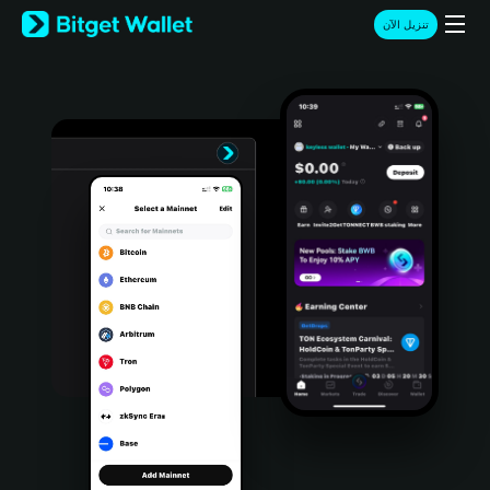
English
تنزيل الآن
日本語
Tiếng Việt
Русский
Español (Latinoamérica)
Türkçe
Italiano
Français
Deutsch
简体中文
繁體中文
Português (Portugal)
Bahasa Indonesia
ภาษาไทย
हिन्दी
বাংলা
Español
Português (Brasil)
Español (Argentina)