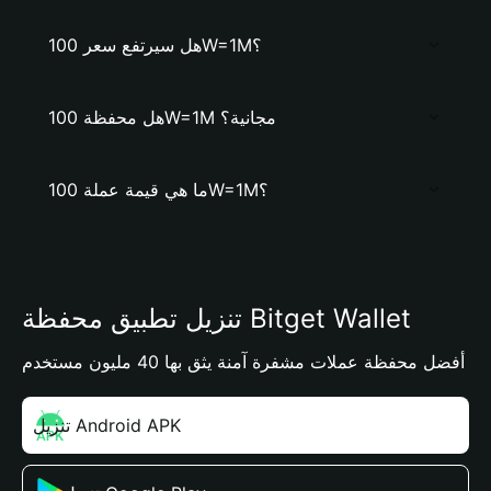
هل سيرتفع سعر 100W=1M؟
هل محفظة 100W=1M مجانية؟
ما هي قيمة عملة 100W=1M؟
تنزيل تطبيق محفظة Bitget Wallet
أفضل محفظة عملات مشفرة آمنة يثق بها 40 مليون مستخدم
تنزيل Android APK