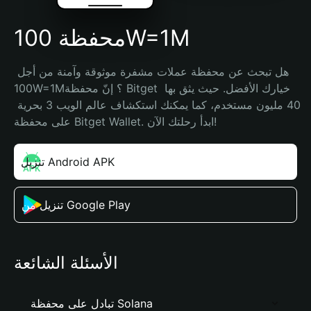
محفظة 100W=1M
هل تبحث عن محفظة عملات مشفرة موثوقة وآمنة من أجل 
100W=1M؟ إنّ محفظة Bitget خيارك الأفضل. حيث يثق بها 
40 مليون مستخدم، كما يمكنك استكشاف عالم الويب 3 بحرية 
على محفظة Bitget Wallet. ابدأ رحلتك الآن!
تنزيل Android APK
تنزيل من Google Play
الأسئلة الشائعة
تبادل على محفظة Solana