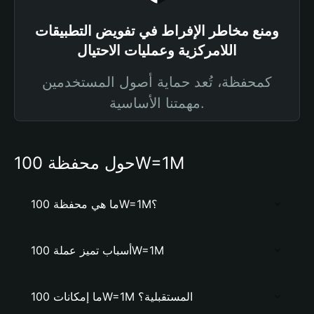
ومنع مخاطر الإفراط في تفويض التطبيقات
اللامركزية وعمليات الاحتيال
كمحفظة، تُعد حماية أصول المستخدمين
مهمتنا الأساسية.
حول محفظة 100W=1M
ما هي محفظة 100W=1M؟
أسباب تميز عملة 100W=1M
ما إمكانات 100W=1M المستقبلية؟