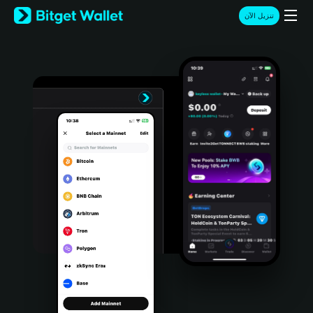
English
تنزيل الآن
日本語
Tiếng Việt
Русский
Español (Latinoamérica)
Türkçe
Italiano
Français
Deutsch
简体中文
繁體中文
Português (Portugal)
Bahasa Indonesia
ภาษาไทย
हिन्दी
বাংলা
Español
Português (Brasil)
Español (Argentina)