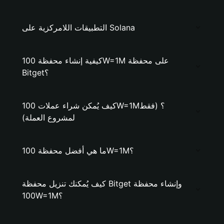
التطبيقات اللامركزية على Solana
كيفية إنشاء محفظة 100W=1M على محفظة
Bitget؟
كيف يُمكن شراء عملات 100W=1M؟ (فقط
لمشروع العملة)
ما هي أفضل محفظة 100W=1M؟
كيف يُمكنك تنزيل محفظة Bitget وإنشاء محفظة
100W=1M؟