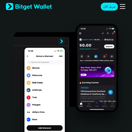
English
تنزيل الآن
日本語
Tiếng Việt
Русский
Español (Latinoamérica)
Türkçe
Italiano
Français
Deutsch
简体中文
繁體中文
Português (Portugal)
Bahasa Indonesia
ภาษาไทย
हिन्दी
বাংলা
Español
Português (Brasil)
Español (Argentina)