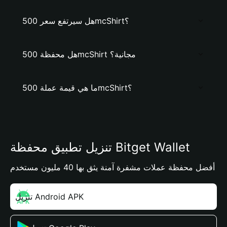
هل سيرتفع سعر 500mcShirt؟
هل محفظة 500mcShirt مجانية؟
ما هي قيمة عملة 500mcShirt؟
تنزيل تطبيق محفظة Bitget Wallet
أفضل محفظة عملات مشفرة آمنة يثق بها 40 مليون مستخدم
تنزيل Android APK