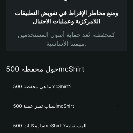
ومنع مخاطر الإفراط في تفويض التطبيقات
اللامركزية وعمليات الاحتيال
كمحفظة، تُعد حماية أصول المستخدمين
مهمتنا الأساسية.
حول محفظة 500mcShirt
ما هي محفظة 500mcShirt؟
أسباب تميز عملة 500mcShirt
ما إمكانات 500mcShirt المستقبلية؟