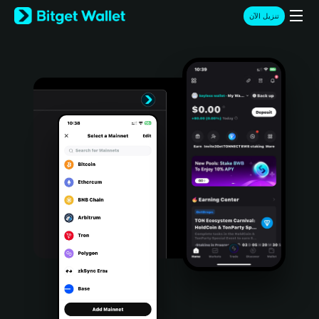
English
تنزيل الآن
日本語
Tiếng Việt
Русский
Español (Latinoamérica)
Türkçe
Italiano
Français
Deutsch
简体中文
繁體中文
Português (Portugal)
Bahasa Indonesia
ภาษาไทย
हिन्दी
বাংলা
Español
Português (Brasil)
Español (Argentina)